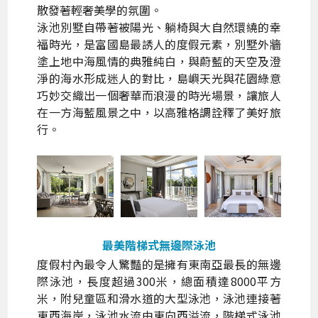
散發著輕奢美學的氛圍。
泳池別墅自帶著被陽光、躺椅與大自然環繞的幸
福時光，是富國島最誘人的度假元素，別墅外牆
塗上地中海風情的典雅純白，與蔚藍的天空及澄
淨的海水形成迷人的對比，島嶼天光與花園綠意
巧妙交織出一個奢華而浪漫的時光場景，讓旅人
在一方海藍風景之中，以高雅格調詮釋了美好旅
行。
最美階梯式無邊際泳池
度假村內最令人驚豔的是擁有東南亞最長的無邊
際泳池，長度超過300米，總面積達8000平方
米，附兒童區和滑水道的大型泳池，泳池連接著
東西海岸，泳池水流由東向西溢流，階梯式泳池