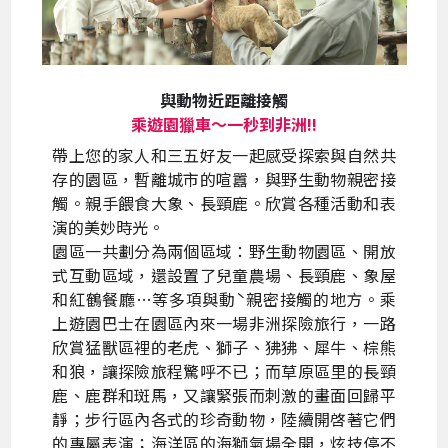
與動物近距離接觸
乘遊園獵車～一秒到非洲!!
帶上您的家人和三五好友一起感受探索與自然共
存的園區，暫離城市的喧囂，與野生動物親密接
觸。親手餵食大象、長頸鹿。欣賞各種活動和表
演的美妙時光。
園區一共劃分為兩個區域：野生動物園區、開放
式互動區域，還設置了兒童農場、長頸鹿、象屋
和紅鶴餐廳…等多項與動ˋ親密接觸的地方。乘
上遊園巴士在園區內來一場非洲探險旅行，一路
欣賞猛獸區裡的老虎、獅子、狒狒、犀牛、棕熊
和狼，讓探險旅程驚呼不已；而草原區里的長頸
鹿、鹿群和斑馬，又讓緊張而刺激的畫面回歸平
靜；步行區內各式的珍奇動物，陸續開啓著它們
的專屬表演；海洋區的海獅氣場全開，炫技停不