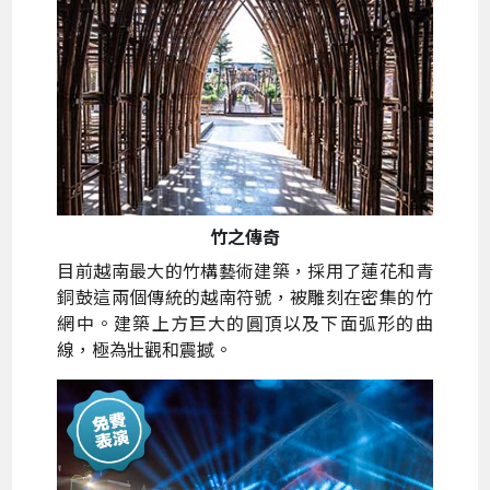
竹之傳奇
目前越南最大的竹構藝術建築，採用了蓮花和青
銅鼓這兩個傳統的越南符號，被雕刻在密集的竹
網中。建築上方巨大的圓頂以及下面弧形的曲
線，極為壯觀和震撼。