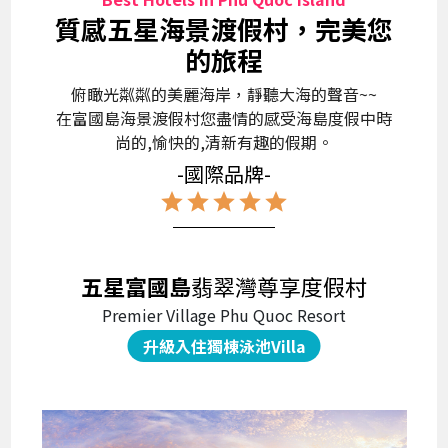
質感五星海景渡假村，完美您
的旅程
俯瞰光粼粼的美麗海岸，靜聽大海的聲音~~
在富國島海景渡假村您盡情的感受海島度假中時
尚的,愉快的,清新有趣的假期。
-國際品牌-
star
star
star
star
star
五星富國島
翡翠灣尊享度假村
Premier Village Phu Quoc Resort
升級入住獨棟泳池Villa