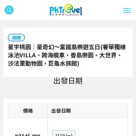
團體
星宇桃園｜星奇幻～富國島樂遊五日(奢華獨棟
泳池VILLA、跨海纜車、香島樂園、大世界、
沙法里動物園、巨龜水族館)
出發日期
價格
日期
11/23
(一)