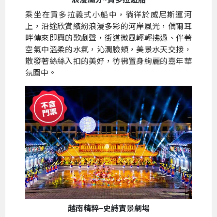
乘坐在貢多拉義式小船中，徜徉於威尼斯運河
上，沿途欣賞繽紛浪漫多彩的河岸風光，偶爾耳
畔傳來即興的歌劇聲，街道微風輕輕拂過、伴著
空氣中溫柔的水氣，沁潤臉頰，美景水天交接，
散發著絲絲入扣的美好，彷彿置身絢麗的嘉年華
氛圍中。
越南精粹~史詩實景劇場