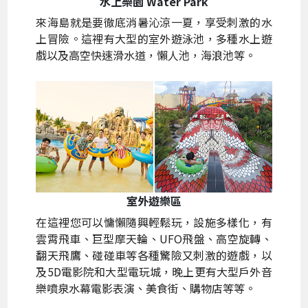
水上樂園 Water Park
來海島就是要徹底消暑沁涼一夏，享受刺激的水
上冒險。這裡有大型的室外遊泳池，多種水上遊
戲以及高空快速滑水道，懶人池，海浪池等。
室外遊樂區
在這裡您可以慵懶隨興輕鬆玩，設施多樣化，有
雲霄飛車、巨型摩天輪、UFO飛盤、高空旋轉、
翻天飛鷹、碰碰車等各種驚險又刺激的遊戲，以
及5D電影院和大型電玩城，晚上更有大型戶外音
樂噴泉水幕電影表演、美食街、購物店等等。