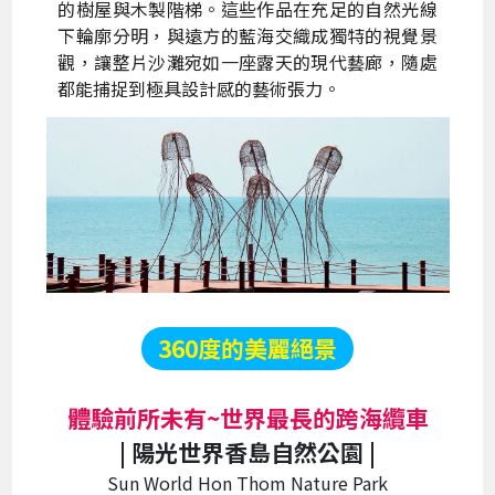
的樹屋與木製階梯。這些作品在充足的自然光線
下輪廓分明，與遠方的藍海交織成獨特的視覺景
觀，讓整片沙灘宛如一座露天的現代藝廊，隨處
都能捕捉到極具設計感的藝術張力。
360度的美麗絕景
體驗前所未有~世界最長的跨海纜車
| 陽光世界香島自然公園 |
Sun World Hon Thom Nature Park