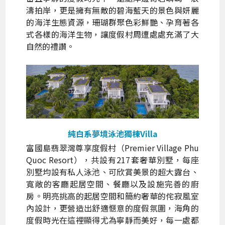
濤拍岸，更是擁有無敵的碧海藍天的景色與妍麗
的海洋生態資源，珊瑚群聚色彩鮮艷、孕育著各
式各樣的海洋生物，讓度假村周遭處處充滿了大
自然的禮讚。
純白系夢境泳池獨棟Villa
富國島翡翠灣尊享度假村（Premier Village Phu
Quoc Resort），共設有217套奢華別墅，每座
別墅均設有私人泳池、可欣賞美景的超大露台、
寬敞的客廳起居空間、餐廳以及設施完善的廚
房。明亮挑高的起居空間和簡約奢華的侘寂風室
內設計，更營造出舒適愜意的度假氛圍，海角的
度假時光在這裡顯得尤為寧靜而美好，每一處都