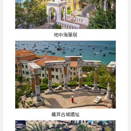
地中海筆塔
龐貝古城遺址