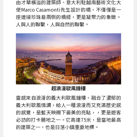
由才華橫溢的建築師、意大利駐越南藝術文化大
使Marco Casamonti先生設計的橋，不僅僅是一
座連接珍珠島兩側的橋樑，更是凝聚力的象徵。
人與人的聯繫，人與自然的聯繫。
超浪漫歐風鐘樓
靈感來自浪漫的義大利歐風鐘樓，融合了濃郁的
義大利歐風情調，給人一種浪漫而又充滿歷史感
的感覺，是藍天映襯下最美的亮點，，更是遊客
必訪的打卡勝地之一。它高達75米，是當地最高
的建築之一，也是日落小鎮重要地標。