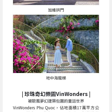
加維拱門
地中海龍梯
| 珍珠奇幻樂園VinWonders |
被歐風夢幻建築包圍的童話世界
VinWonders Phu Quoc，佔地面積17萬平方公