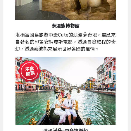
泰迪熊博物館
堪稱富國島旅遊中最Cute的浪漫夢奇地，靈感來
自著名的印第安納瓊斯電影，透過冒險旅程的奇
幻，透過泰迪熊來展示世界各國的風情。
浪漫滿分~貢多拉遊船