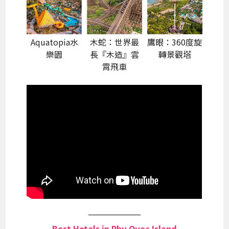
Aquatopia水
木蛇：世界最
鷹眼：360度旋
樂園
長『木造』雲
轉景觀塔
霄飛車
Best Hotels in Phu Quoc Island