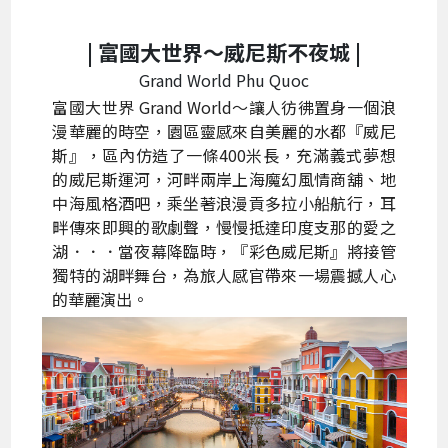
| 富國大世界～
威尼斯不夜城 |
Grand World Phu Quoc
富國大世界 Grand World～讓人彷彿置身一個浪
漫華麗的時空，園區靈感來自美麗的水都『威尼
斯』，區內仿造了一條400米長，充滿義式夢想
的威尼斯運河，河畔兩岸上海魔幻風情商舖、地
中海風格酒吧，乘坐著浪漫貢多拉小船航行，耳
畔傳來即興的歌劇聲，慢慢抵達印度支那的愛之
湖．．．當夜幕降臨時，『彩色威尼斯』將接管
獨特的湖畔舞台，為旅人感官帶來一場震撼人心
的華麗演出。