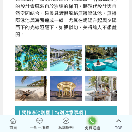
的設計靈感來自於沙壩的梯田，將現代設計與自
然空間結合，是最具渡假風格無邊際泳池，無邊
際泳池與海面連成一線，尤其在朝陽升起與夕陽
西下的光線照耀下，如夢似幻，美得讓人不想離
開。
[ 獨棟泳池別墅｜特別注意事項 ]
＊本行程安排獨棟泳池Garden Pool Villa 兩
晚住宿，每棟Villa以『四人入住兩間房』為團
首頁
一對一服務
私訊服務
TOP