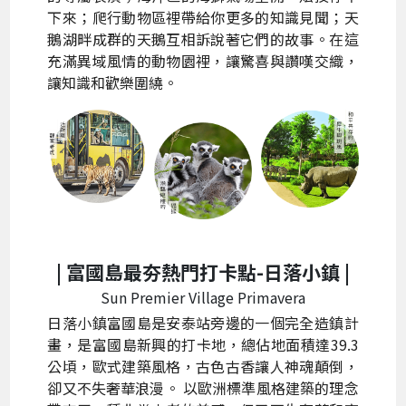
下來；爬行動物區裡帶給你更多的知識見聞；天
鵝湖畔成群的天鵝互相訴說著它們的故事。在這
充滿異域風情的動物園裡，讓驚喜與讚嘆交織，
讓知識和歡樂圍繞。
| 富國島最夯熱門打卡點-
日落小鎮
|
Sun Premier Village Primavera
日落小鎮富國島是安泰站旁邊的一個完全造鎮計
畫，是富國島新興的打卡地，總佔地面積達39.3
公頃，歐式建築風格，古色古香讓人神魂顛倒，
卻又不失奢華浪漫。 以歐洲標準風格​​建築的理念