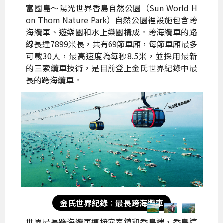
富國島～陽光世界香島自然公園（Sun World H
on Thom Nature Park）自然公園裡設施包含跨
海纜車、遊樂園和水上樂園構成。跨海纜車的路
線長達7899米長，共有69節車廂，每節車廂最多
可載30人，最高速度為每秒8.5米，並採用最新
的三索纜車技術，是目前登上金氏世界紀錄中最
長的跨海纜車。
金氏世界紀錄：最長跨海纜車
世界最長跨海纜車連接安泰鎮和香島端，香島這