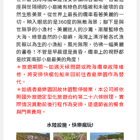
座與世隔絕的小島擁有綠色的植被和未破壞的自
然生態美景。從世界上最長的纜車看著美麗的一
切，映入眼底的是360度的無敵海景；腳下是與
世無爭的小漁村、美麗迷人的沙灘、漸層藍綠色
大海、綠意盎然的小島嶼，海灣上漂浮著各式漁
民賴以為生的小漁船，風光無限，彷彿一幅美麗
的畫卷！不管是早晨還是黃昏，纜車上的視野都
是欣賞南部小島最美的角度！
＊旅遊期間～如遇天候問題或跨海纜車故障維
修，將安排快艇包船來回前往香島樂園作為替
代。
＊如遇香島樂園因故休園暫停營業，本公司將依
照國外旅遊定型化旅遊合約第二十六條辦理，實
際情況異動前後行程作為安排，退還節省的餐食
與門票費用。
水陸設施，快樂瘋玩!