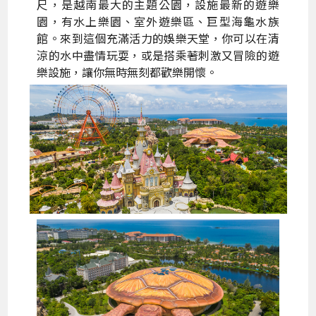
尺，是越南最大的主題公園，設施最新的遊樂
園，有水上樂園、室外遊樂區、巨型海龜水族
館。來到這個充滿活力的娛樂天堂，你可以在清
涼的水中盡情玩耍，或是搭乘著刺激又冒險的遊
樂設施，讓你無時無刻都歡樂開懷。