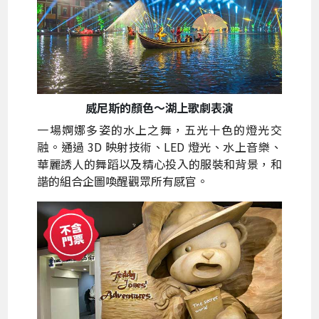
威尼斯的顏色～湖上歌劇表演
一場婀娜多姿的水上之舞，五光十色的燈光交
融。通過 3D 映射技術、LED 燈光、水上音樂、
華麗誘人的舞蹈以及精心投入的服裝和背景，和
諧的組合企圖喚醒觀眾所有感官。