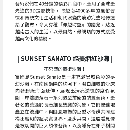
藝術家們在40分鐘的精彩片段中，應用了全球最
先進的3D投影技術，將越南4000多年的風俗習
慣和傳統文化生活和朝代演變的痕跡完整地傳達
給了觀眾，令人有種『穿越時空』的錯覺，貼近
越南古人的生活，以最自然、最親切的方式感受
越南文化的精髓。
| SUNSET SANATO 絕美
網紅沙灘 |
不思議的藝術沙灘！
富國島Sunset Sanato是一處充滿異域色彩的夢
幻沙灘，在南國豔陽的映照下，潔白細膩的沙床
向著碧綠海面延伸，展現出清亮透徹的度假氛
圍。岸邊錯落著一系列造型前衛的裝置藝術，最
著名的莫過於長著細長雙腿的海象，它們優雅地
矗立在淺灘中，與隨風飄揚的巨型水母群共同建
構出魔幻的超現實世界。漫步其間，還能看見像
是被切開的巨大頭像藝術，以及隱身在椰子樹間