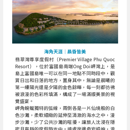
海角天涯｜晨昏皆美
翡翠灣尊享度假村（Premier Village Phu Quoc
Resort），位於富國島南端Ong Doi岬灣上，是
島上富國島唯一可以在同一地點不同時段中，觀
賞日出和日落的地方，置身其中，無論是晨曦的
第一縷陽光還是夕陽的金色餘暉，每一刻都彷彿
被浪漫的色彩所填滿，構成了一場滿版美景的視
覺盛宴。
岬角蜿蜒獨特的弧線，兩側各是一片仙境般的白
色沙灘，柔軟細緻的延伸至清澈的海水之中，漫
步沙灘，少了公共沙灘的喧擾，讓旅人沈浸在隱
密且寧靜的度假時光中。遠處岸邊奇岩嶙峋，浪