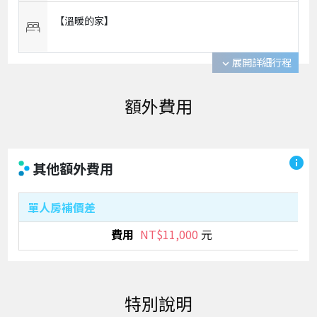
【溫暖的家】
展開詳細行程
expand_more
info
其他額外費用
單人房補價差
NT$11,000
元