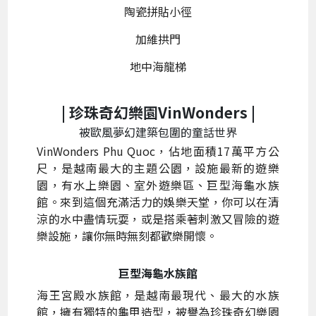
陶瓷拼貼小徑
加維拱門
地中海龍梯
| 珍珠奇幻樂園VinWonders |
被歐風夢幻建築包圍的童話世界
VinWonders Phu Quoc，佔地面積17萬平方公
尺，是越南最大的主題公園，設施最新的遊樂
園，有水上樂園、室外遊樂區、巨型海龜水族
館。來到這個充滿活力的娛樂天堂，你可以在清
涼的水中盡情玩耍，或是搭乘著刺激又冒險的遊
樂設施，讓你無時無刻都歡樂開懷。
巨型海龜水族館
海王宮殿水族館，是越南最現代、最大的水族
館，擁有獨特的龜甲造型，被譽為珍珠奇幻樂園