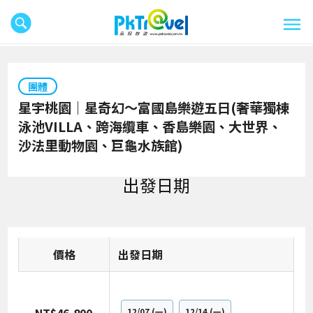
團體
星宇桃園｜星奇幻～富國島樂遊五日(奢華獨棟
泳池VILLA、跨海纜車、香島樂園、大世界、
沙法里動物園、巨龜水族館)
出發日期
價格
日期
12/07
(一)
12/14
(一)