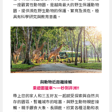
一座觀賞性動物園，是越南最大的野生保護動物
園，提供瀕危野生動物的保護、繁育及瀕危，極
具有科學研究與教育意義。
與動物近距離接觸
乘遊園獵車～一秒到非洲!!
帶上您的家人和三五好友一起感受探索與自然共
存的園區，暫離城市的喧囂，與野生動物親密接
觸。親手餵食大象、長頸鹿。欣賞各種活動和表