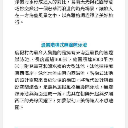
淨的海水形成迷人的對比，島嶼天光與花園綠意
巧妙交織出一個奢華而浪漫的時光場景，讓旅人
在一方海藍風景之中，以高雅格調詮釋了美好旅
行。
最美階梯式無邊際泳池
度假村內最令人驚豔的是擁有東南亞最長的無邊
際泳池，長度超過300米，總面積達8000平方
米，附兒童區和滑水道的大型泳池，泳池連接著
東西海岸，泳池水流由東向西溢流，階梯式泳池
的設計靈感來自於沙壩的梯田，將現代設計與自
然空間結合，是最具渡假風格無邊際泳池，無邊
際泳池與海面連成一線，尤其在朝陽升起與夕陽
西下的光線照耀下，如夢似幻，美得讓人不想離
開。