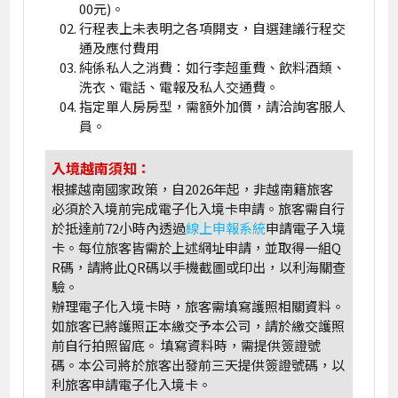
00元)。
行程表上未表明之各項開支，自選建議行程交
通及應付費用
純係私人之消費：如行李超重費、飲料酒類、
洗衣、電話、電報及私人交通費。
指定單人房房型，需額外加價，請洽詢客服人
員。
入境越南須知：
根據越南國家政策，自2026年起，非越南籍旅客
必須於入境前完成電子化入境卡申請。旅客需自行
於抵達前72小時內透過
線上申報系統
申請電子入境
卡。每位旅客皆需於上述網址申請，並取得一組Q
R碼，請將此QR碼以手機截圖或印出，以利海關查
驗。
辦理電子化入境卡時，旅客需填寫護照相關資料。
如旅客已將護照正本繳交予本公司，請於繳交護照
前自行拍照留底。 填寫資料時，需提供簽證號
碼。本公司將於旅客出發前三天提供簽證號碼，以
利旅客申請電子化入境卡。