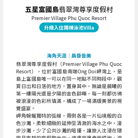
五星富國島
翡翠灣尊享度假村
Premier Village Phu Quoc Resort
升級入住獨棟泳池Villa
海角天涯｜晨昏皆美
翡翠灣尊享度假村（Premier Village Phu Quoc
Resort），位於富國島南端Ong Doi岬灣上，是
島上富國島唯一可以在同一地點不同時段中，觀
賞日出和日落的地方，置身其中，無論是晨曦的
第一縷陽光還是夕陽的金色餘暉，每一刻都彷彿
被浪漫的色彩所填滿，構成了一場滿版美景的視
覺盛宴。
岬角蜿蜒獨特的弧線，兩側各是一片仙境般的白
色沙灘，柔軟細緻的延伸至清澈的海水之中，漫
步沙灘，少了公共沙灘的喧擾，讓旅人沈浸在隱
密且寧靜的度假時光中。遠處岸邊奇岩嶙峋，浪