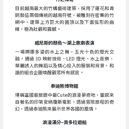
目前越南最大的竹構藝術建築，採用了蓮花和青
銅鼓這兩個傳統的越南符號，被雕刻在密集的竹
網中。建築上方巨大的圓頂以及下面弧形的曲
線，極為壯觀和震撼。
威尼斯的顏色～湖上歌劇表演
一場婀娜多姿的水上之舞，五光十色的燈光交
融。通過 3D 映射技術、LED 燈光、水上音樂、
華麗誘人的舞蹈以及精心投入的服裝和背景，和
諧的組合企圖喚醒觀眾所有感官。
泰迪熊博物館
堪稱富國島旅遊中最Cute的浪漫夢奇地，靈感來
自著名的印第安納瓊斯電影，透過冒險旅程的奇
幻，透過泰迪熊來展示世界各國的風情。
浪漫滿分~貢多拉遊船