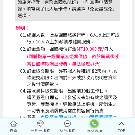
如旅客搭乘「直飛富國島航班」，則無需申請簽
證。填寫電子化入境卡時，請選擇「免簽證豁免」
選項。
說明：
成團人數：此為團體旅遊行程，6人以上即可成
行，10人以上加派領隊隨團服務。
訂金金額：團體機位訂金
NT10,000 元
/每人
(團體機票一經開票無退票價值，故於開票後或
當日臨時取消出發者，無法辦理退票)
訂金繳交期限：經客服人員確認後2天內 。 尾
款繳交期限：出團前七天或於收到說明會資料
之後付清尾款 。
證照資料繳交期限：出團前10個工作日。
護照簽證自理者，出發當天未帶有效之護照及
簽證.....等至機場，導致無法上飛機，所衍生之
一切後果及賠償費用需由旅客自行負責！
簽證：
直飛至富國島班機，持中華民國護照享
『免簽證』
禮遇
越南政府針對14歲以下兒童入境越南，須有父
首頁
一對一服務
私訊服務
TOP