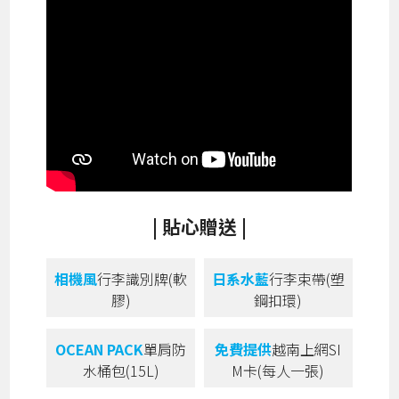
| 貼心贈送 |
相機風
行李識別牌(軟
日系水藍
行李束帶(塑
膠)
鋼扣環)
OCEAN PACK
單肩防
免費提供
越南上網SI
水桶包(15L)
M卡(每人一張)