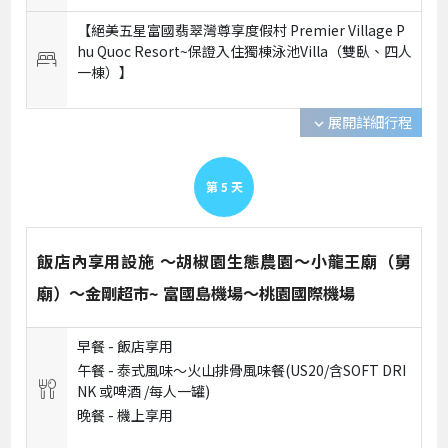
【絕美五星富國翡翠灣尊享度假村 Premier Village P
hu Quoc Resort~保證入住獨棟泳池Villa（雙臥、四人
一棟）】
展開詳細行程
expand_more
第
5
天
飯店內享用設施 ～胡椒園生態農園～小龍王廟（舅
廟）～金剛超市~ 富國島機場～桃園國際機場
早餐 -
飯店享用
午餐 -
泰式風味～火山排骨風味餐(US20/含SOFT DRI
NK 或啤酒 /每人一罐)
晚餐 -
機上享用