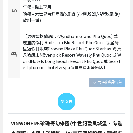
午餐 -
機上享用
晚餐 -
大世界海鮮單點吃到飽(市價US20/花蟹吃到飽/
飲料一罐)
【溫德姆格蘭酒店 (Wyndham Grand Phu Quoc) 或
麗笙度假村 Radisson Blu Resort Phu Quoc 或 星灣
皇冠假日飯店Crowne Plaza Phu Quoc Starbay 或 莫
凡彼飯店Mövenpick Resort Waverly Phu Quoc 或 W
orldHotels Long Beach Resort Phu Quoc 或 Sea sh
ell phu quoc hotel & spa海貝富國水療飯店】
展開詳細行程
expand_more
第
2
天
VINWONERS珍珠奇幻樂園(中世紀歐風城堡、海龜
水族館、水陸主題樂團...)～豪華海鮮燒烤、龍蝦單