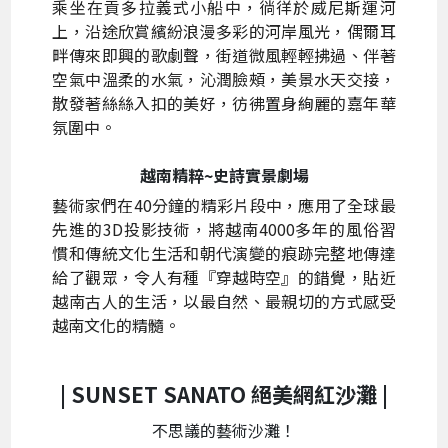
乘坐在貢多拉義式小船中，徜徉於威尼斯運河
上，沿途欣賞繽紛浪漫多彩的河岸風光，偶爾耳
畔傳來即興的歌劇聲，街道微風輕輕拂過、伴著
空氣中溫柔的水氣，沁潤臉頰，美景水天交接，
散發著絲絲入扣的美好，彷彿置身絢麗的嘉年華
氛圍中。
越南精粹~史詩實景劇場
藝術家們在40分鐘的精彩片段中，應用了全球最
先進的3D投影技術，將越南4000多年的風俗習
慣和傳統文化生活和朝代演變的痕跡完整地傳達
給了觀眾，令人有種『穿越時空』的錯覺，貼近
越南古人的生活，以最自然、最親切的方式感受
越南文化的精髓。
| SUNSET SANATO 絕美
網紅沙灘 |
不思議的藝術沙灘！