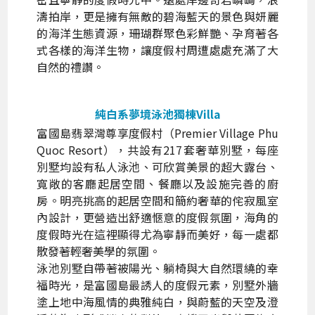
濤拍岸，更是擁有無敵的碧海藍天的景色與妍麗
的海洋生態資源，珊瑚群聚色彩鮮艷、孕育著各
式各樣的海洋生物，讓度假村周遭處處充滿了大
自然的禮讚。
純白系夢境泳池獨棟Villa
富國島翡翠灣尊享度假村（Premier Village Phu
Quoc Resort），共設有217套奢華別墅，每座
別墅均設有私人泳池、可欣賞美景的超大露台、
寬敞的客廳起居空間、餐廳以及設施完善的廚
房。明亮挑高的起居空間和簡約奢華的侘寂風室
內設計，更營造出舒適愜意的度假氛圍，海角的
度假時光在這裡顯得尤為寧靜而美好，每一處都
散發著輕奢美學的氛圍。
泳池別墅自帶著被陽光、躺椅與大自然環繞的幸
福時光，是富國島最誘人的度假元素，別墅外牆
塗上地中海風情的典雅純白，與蔚藍的天空及澄