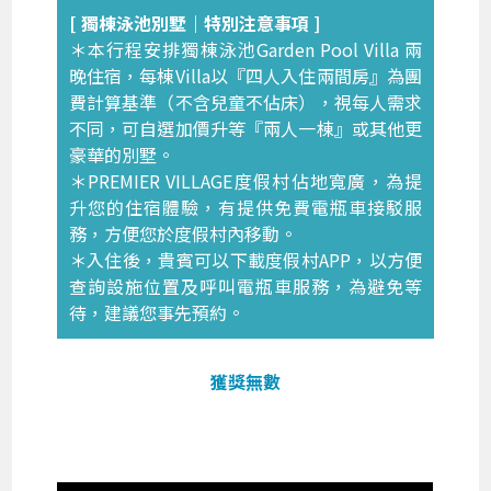
[ 獨棟泳池別墅｜特別注意事項 ]
＊本行程安排獨棟泳池Garden Pool Villa 兩
晚住宿，每棟Villa以『四人入住兩間房』為團
費計算基準（不含兒童不佔床），視每人需求
不同，可自選加價升等『兩人一棟』或其他更
豪華的別墅。
＊PREMIER VILLAGE度假村佔地寬廣，為提
升您的住宿體驗，有提供免費電瓶車接駁服
務，方便您於度假村內移動。
＊入住後，貴賓可以下載度假村APP，以方便
查詢設施位置及呼叫電瓶車服務，為避免等
待，建議您事先預約。
獲獎無數