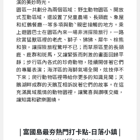
演的美妙時光。
園區一共劃分為兩個區域：野生動物園區、開放
式互動區域，還設置了兒童農場、長頸鹿、象屋
和紅鶴餐廳…等多項與動ˋ親密接觸的地方。乘
上遊園巴士在園區內來一場非洲探險旅行，一路
欣賞猛獸區裡的老虎、獅子、狒狒、犀牛、棕熊
和狼，讓探險旅程驚呼不已；而草原區里的長頸
鹿、鹿群和斑馬，又讓緊張而刺激的畫面回歸平
靜；步行區內各式的珍奇動物，陸續開啓著它們
的專屬表演；海洋區的海獅氣場全開，炫技停不
下來；爬行動物區裡帶給你更多的知識見聞；天
鵝湖畔成群的天鵝互相訴說著它們的故事。在這
充滿異域風情的動物園裡，讓驚喜與讚嘆交織，
讓知識和歡樂圍繞。
| 富國島最夯熱門打卡點-
日落小鎮
|