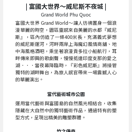
| 富國大世界～
威尼斯不夜城 |
Grand World Phu Quoc
富國大世界 Grand World～讓人彷彿置身一個浪
漫華麗的時空，園區靈感來自美麗的水都『威尼
斯』，區內仿造了一條400米長，充滿義式夢想
的威尼斯運河，河畔兩岸上海魔幻風情商舖、地
中海風格酒吧，乘坐著浪漫貢多拉小船航行，耳
畔傳來即興的歌劇聲，慢慢抵達印度支那的愛之
湖．．．當夜幕降臨時，『彩色威尼斯』將接管
獨特的湖畔舞台，為旅人感官帶來一場震撼人心
的華麗演出。
當代藝術城市公園
運用當代藝術與富國島的自然風光相結合，收集
隱藏在大自然中的獨特藝術作品，通過特有的塑
型方式，呈現出精美的雕塑群體。
竹之傳奇