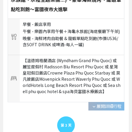
點吃到飽～富國夜市大進擊
早餐 -
飯店享用
午餐 -
樂園內享用午餐＋海龜水族館{海底餐廳下午茶}
晚餐 -
海鮮烤肉自助餐 & 龍蝦單點吃到飽(市價US36/
含SOFT DRINK 或啤酒-每人一罐)
【溫德姆格蘭酒店 (Wyndham Grand Phu Quoc) 或
麗笙度假村 Radisson Blu Resort Phu Quoc 或 星灣
皇冠假日飯店Crowne Plaza Phu Quoc Starbay 或 莫
凡彼飯店Mövenpick Resort Waverly Phu Quoc 或 W
orldHotels Long Beach Resort Phu Quoc 或 Sea sh
ell phu quoc hotel & spa海貝富國水療飯店】
展開詳細行程
expand_more
第
3
天