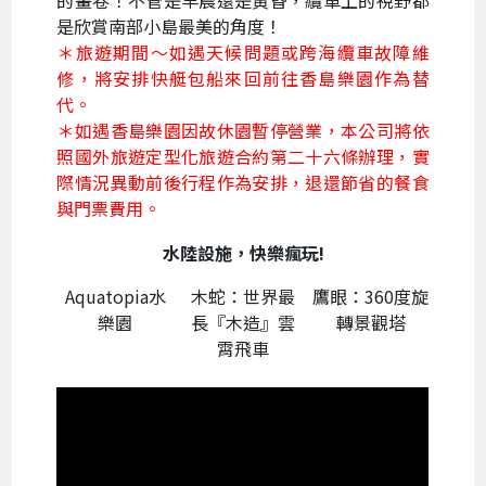
是欣賞南部小島最美的角度！
＊旅遊期間～如遇天候問題或跨海纜車故障維
修，將安排快艇包船來回前往香島樂園作為替
代。
＊如遇香島樂園因故休園暫停營業，本公司將依
照國外旅遊定型化旅遊合約第二十六條辦理，實
際情況異動前後行程作為安排，退還節省的餐食
與門票費用。
水陸設施，快樂瘋玩!
Aquatopia水
木蛇：世界最
鷹眼：360度旋
樂園
長『木造』雲
轉景觀塔
霄飛車