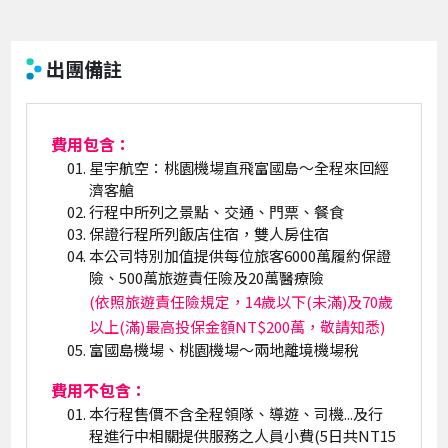
出團備註
費用包含：
星宇航空：桃園機場直飛富國島～全程來回經
濟客艙
行程中所列之景點、交通、門票、餐食
保證行程所列飯店住宿，雙人房住宿
本公司特別加值提供每位旅客6000萬履約保證
險、500萬旅遊責任險及20萬醫療險
(依照旅遊責任險規定，14歲以下(未滿)及70歲
以上(滿)最高投保金額NT$200萬，敬請知悉)
富國島機場、桃園機場～兩地離境機場稅
費用不包含：
本行程售價不含全程領隊、導遊、司機...及行
程進行中相關提供服務之人員小費(5日共NT15