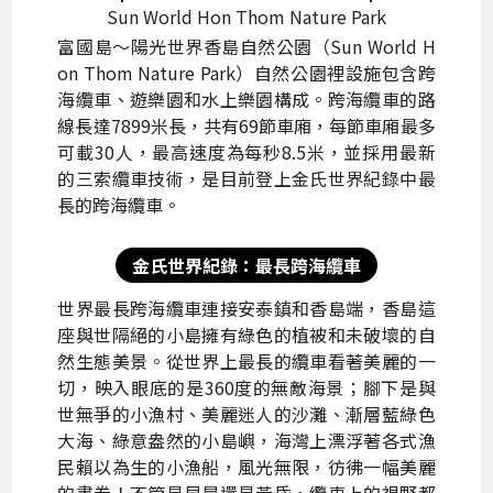
Sun World Hon Thom Nature Park
富國島～陽光世界香島自然公園（Sun World H
on Thom Nature Park）自然公園裡設施包含跨
海纜車、遊樂園和水上樂園構成。跨海纜車的路
線長達7899米長，共有69節車廂，每節車廂最多
可載30人，最高速度為每秒8.5米，並採用最新
的三索纜車技術，是目前登上金氏世界紀錄中最
長的跨海纜車。
金氏世界紀錄：最長跨海纜車
世界最長跨海纜車連接安泰鎮和香島端，香島這
座與世隔絕的小島擁有綠色的植被和未破壞的自
然生態美景。從世界上最長的纜車看著美麗的一
切，映入眼底的是360度的無敵海景；腳下是與
世無爭的小漁村、美麗迷人的沙灘、漸層藍綠色
大海、綠意盎然的小島嶼，海灣上漂浮著各式漁
民賴以為生的小漁船，風光無限，彷彿一幅美麗
的畫卷！不管是早晨還是黃昏，纜車上的視野都