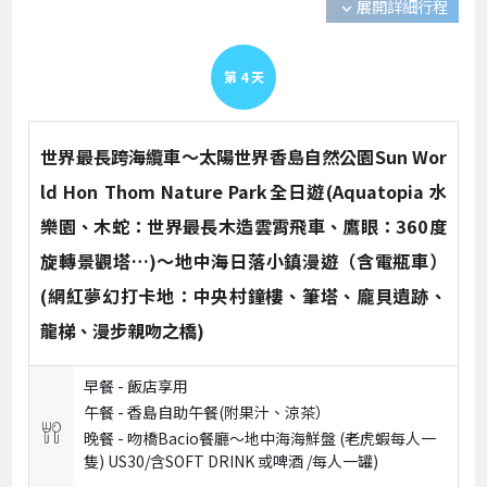
展開詳細行程
expand_more
第
4
天
世界最長跨海纜車～太陽世界香島自然公園Sun Wor
ld Hon Thom Nature Park全日遊(Aquatopia 水
樂園、木蛇：世界最長木造雲霄飛車、鷹眼：360度
旋轉景觀塔…)～地中海日落小鎮漫遊（含電瓶車）
(網紅夢幻打卡地：中央村鐘樓、筆塔、龐貝遺跡、
龍梯、漫步親吻之橋)
早餐 -
飯店享用
午餐 -
香島自助午餐(附果汁、涼茶）
晚餐 -
吻橋Bacio餐廳～地中海海鮮盤 (老虎蝦每人一
隻) US30/含SOFT DRINK 或啤酒 /每人一罐)