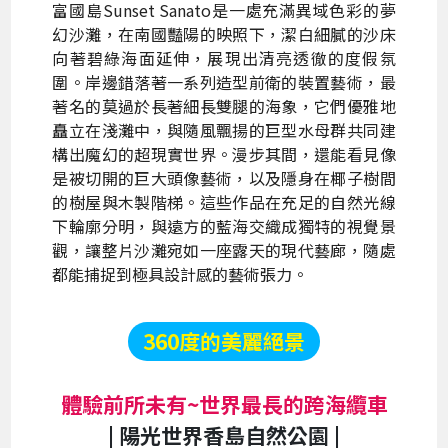
富國島Sunset Sanato是一處充滿異域色彩的夢
幻沙灘，在南國豔陽的映照下，潔白細膩的沙床
向著碧綠海面延伸，展現出清亮透徹的度假氛
圍。岸邊錯落著一系列造型前衛的裝置藝術，最
著名的莫過於長著細長雙腿的海象，它們優雅地
矗立在淺灘中，與隨風飄揚的巨型水母群共同建
構出魔幻的超現實世界。漫步其間，還能看見像
是被切開的巨大頭像藝術，以及隱身在椰子樹間
的樹屋與木製階梯。這些作品在充足的自然光線
下輪廓分明，與遠方的藍海交織成獨特的視覺景
觀，讓整片沙灘宛如一座露天的現代藝廊，隨處
都能捕捉到極具設計感的藝術張力。
360度的美麗絕景
體驗前所未有~世界最長的跨海纜車
| 陽光世界香島自然公園 |