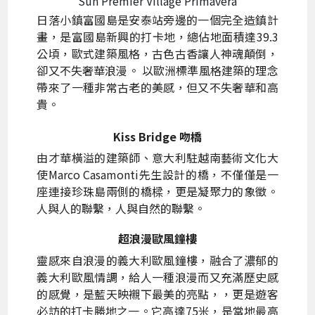
Sun Premier Village Primavera
日落小鎮富國島是安泰站旁邊的一個完全造鎮計
畫，是富國島新興的打卡地，總佔地面積達39.3
公頃，歐式建築風格，古色古香讓人神魂顛倒，
卻又不失奢華浪漫。 以歐洲標準風格​​建築的理念
帶來了一種非常古老的美感，但又不失奢華和高
貴。
Kiss Bridge 吻橋
由才華橫溢的建築師、意大利駐越南藝術文化大
使Marco Casamonti先生設計的橋，不僅僅是一
座連接珍珠島兩側的橋樑，更是凝聚力的象徵。
人與人的聯繫，人與自然的聯繫。
超浪漫歐風鐘樓
靈感來自浪漫的義大利歐風鐘樓，融合了濃郁的
義大利歐風情調，給人一種浪漫而又充滿歷史感
的感覺，是藍天映襯下最美的亮點，，更是遊客
必訪的打卡勝地之一。它高達75米，是當地最高