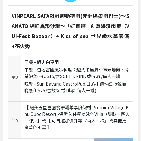
VINPEARL SAFARI野趣動物園(非洲區遊園巴士)～S
ANATO 網紅異形沙灘～「好有趣」創意海濱市集（V
UI-Fest Bazaar）+ Kiss of sea 世界級水幕表演
+花火秀
早餐 -
飯店內享用
午餐 -
道地富國風味料理：越式冬蟲夏草蕈菇燉雞、荷
葉鮑魚～(US15/含SOFT DRINK 或啤酒 /每人一罐)
晚餐 -
Sun Bavaria GastroPub 日落小鎮～紅頂餐廳
晚餐(US25/含飲料 或 啤酒-每人一罐)
【 絕美五星富國翡翠灣尊享度假村 Premier Village P
hu Quoc Resort~保證入住獨棟泳池Villa（雙臥、四人
一棟）】或【 可自選加價升等『兩人一棟』或其他更
豪華的別墅 】