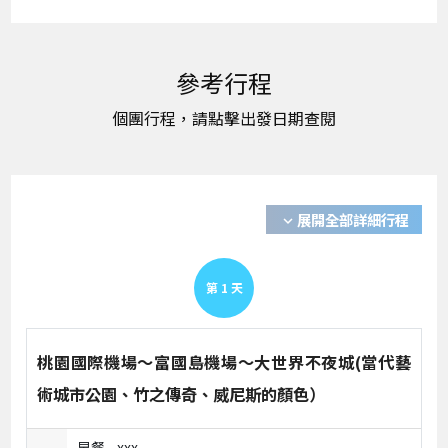
展開全部詳細行程
expand_more
第
1
天
桃園國際機場～富國島機場～大世界不夜城(當代藝
術城市公園、竹之傳奇、威尼斯的顏色）
早餐 -
xxx