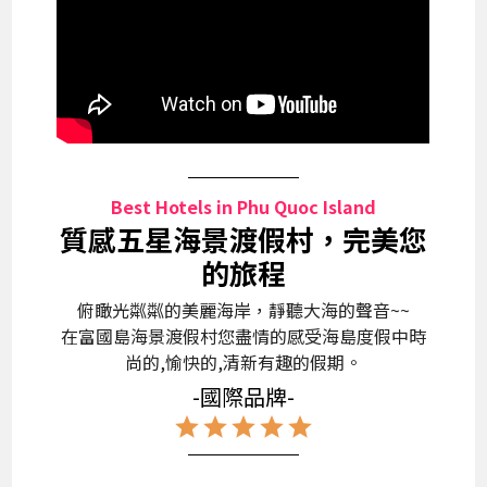
Best Hotels in Phu Quoc Island
質感五星海景渡假村，完美您
的旅程
俯瞰光粼粼的美麗海岸，靜聽大海的聲音~~
在富國島海景渡假村您盡情的感受海島度假中時
尚的,愉快的,清新有趣的假期。
-國際品牌-
star
star
star
star
star