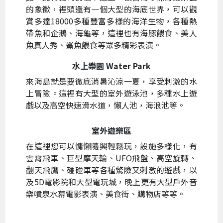
的象徵，裡頭還有一個大型的海底世界，可以觀
賞多達18000多種豐富多樣的海洋生物，各種熱
帶魚和企鵝、海龜等，這裡也有海豚餵食、美人
魚真人秀、鯊魚餵食等眾多精彩表演。
水上樂園 Water Park
來海島就是要徹底消暑沁涼一夏，享受刺激的水
上冒險。這裡有大型的室外遊泳池，多種水上遊
戲以及高空快速滑水道，懶人池，海浪池等。
室外遊樂區
在這裡您可以慵懶隨興輕鬆玩，設施多樣化，有
雲霄飛車、巨型摩天輪、UFO飛盤、高空旋轉、
翻天飛鷹、碰碰車等各種驚險又刺激的遊戲，以
及5D電影院和大型電玩城，晚上更有大型戶外音
樂噴泉水幕電影表演、美食街、購物店等等。