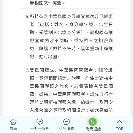
帶相關文件備查。
所持有之中華民國身分證登載內容已變更
者（包括：姓名、身分證字號、出生日
期、受管制入出境身分等），而與原有護
照登載內容不同時，或持照人之相貌變
更，與護照照片不符時，皆須重新申辦護
照，始可出國。
雙重國籍或非中華民國國籍者：關於護
照、簽證相關規定之說明，均係針對持中
華民國護照之旅客，若貴賓擁有雙重國
籍、或持非中華民國護照者，請先自行辦
理並查明所持護照入境「旅遊地」及再次
入境台灣之簽證及相關規定；如您具備前
述情況者，請於報名時即告知您的服務人
員前述資訊。
首頁
一對一服務
私訊服務
TOP