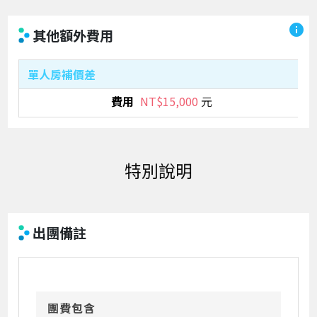
info
其他額外費用
單人房補價差
NT$15,000
元
出團備註
團費包含