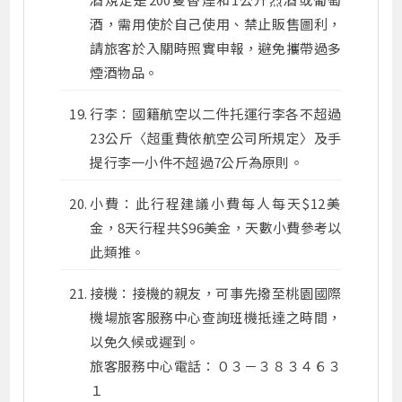
酒，需用使於自己使用、禁止販售圖利，
請旅客於入關時照實申報，避免攜帶過多
煙酒物品。
行李：國籍航空以二件托運行李各不超過
23公斤〈超重費依航空公司所規定〉及手
提行李一小件不超過7公斤為原則。
小費：此行程建議小費每人每天$12美
金，8天行程共$96美金，天數小費參考以
此類推。
接機：接機的親友，可事先撥至桃園國際
機場旅客服務中心查詢班機抵達之時間，
以免久候或遲到。
旅客服務中心電話：０３－３８３４６３
１