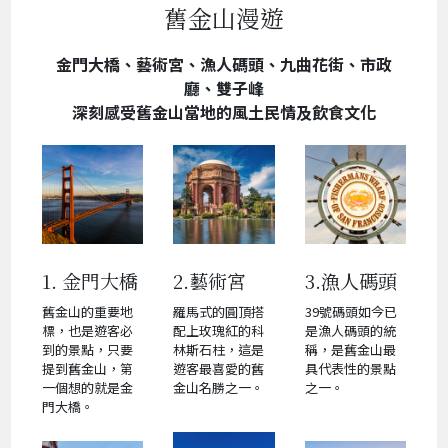
舊金山漫遊
金門大橋、藝術宮、漁人碼頭、九曲花街、市政
廳、雙子峰
深刻感受舊金山當地的風土民情及飲食文化
1. 金門大橋
2.藝術宮
3.漁人碼頭
舊金山的重要地
羅馬式的圓頂搭
39號碼頭如今已
標，也是遊客必
配上玫瑰紅的科
是漁人碼頭的統
到的景點，只要
林斯石柱，這是
稱，是舊金山最
提到舊金山，第
遊客最喜愛的舊
具代表性的景點
一個想的就是金
金山名勝之一。
之一。
門大橋。