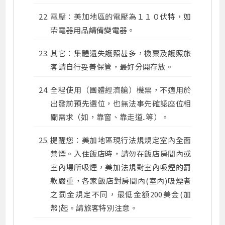
電壓：美加地區的電壓為１１０伏特，如
帶電器用品請備變電器。
其它：集體遺失護照甚多，機票及護照旅
客請自行妥善保管，最好分開存放。
全程使用（團體經濟艙）機票，不適用於
出發前預先選位，也無法事先確認座位相
關需求（如，靠窗、靠走道..等）。
提醒您：美加地區現行法規規定室內全面
禁煙。入住飯店時，請勿在飯店房間內或
室內場所吸煙，美加法規對室內吸煙的罰
款嚴重，各家飯店對房間內(室內)吸煙者
之罰金規定不同，最低金額200美金(加
幣)起。請旅客特別注意。