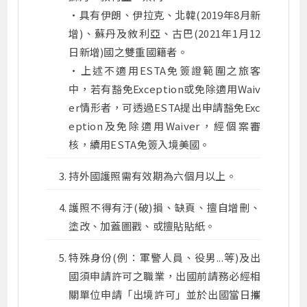
•具有伊朗、伊拉克、北韓(2019年8月新
增)、蘇丹及敘利亞、古巴(2021年1月12
日新增)國之雙重國籍者。
•上述不適用ESTA免簽證範圍之旅客
中，若有豁免Exception或免除適用Waiv
er情形者，可透過ESTA提出申請豁免Exc
eption及免除適用Waiver，經個案審
核，續用ESTA免簽入境美國。
持外國護照需有效期為六個月以上。
護照不得有汙(破)損、缺頁、擅自增刪、
塗改、加蓋圖戳、或擅貼貼紙。
特殊身份(例：軍警人員、役男...等)及出
國須申請許可之職業，出國前請務必經相
關單位申請「出境許可」並於出國當日攜