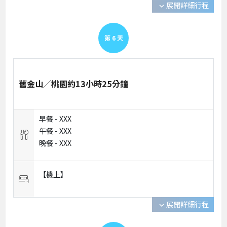
展開詳細行程
expand_more
第
6
天
舊金山／桃園約13小時25分鐘
早餐 -
XXX
午餐 -
XXX
晚餐 -
XXX
【機上】
展開詳細行程
expand_more