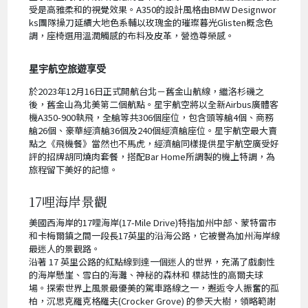
受是高雅柔和的視覺效果。A350的設計風格由BMW Designwor
ks團隊操刀延續大地色系輔以玫瑰金的璀璨暮光Glisten概念色
調，座椅選用溫潤觸感的布料及皮革，營造尊榮感。
星宇航空旅遊享受
於2023年12月16日正式開航台北－舊金山航線，繼洛杉磯之
後，舊金山為北美第二個航點。星宇航空將以全新Airbus廣體客
機A350-900執飛，全艙等共306個座位，包含頭等艙4個、商務
艙26個、豪華經濟艙36個及240個經濟艙座位。星宇航空最大賣
點之《飛機餐》當然也不馬虎，經濟艙同樣提供星宇航空廣受好
評的招牌胡同燒肉套餐，搭配Bar Home所調製的機上特調，為
旅程留下美好的記憶。
17哩海岸景觀
美國西海岸的17哩海岸(17-Mile Drive)特指加州中部、蒙特雷市
和卡梅爾鎮之間一段長17英里的沿海公路，它被譽為加州海岸線
最迷人的景觀路。
沿著 17 英里公路的紅點線到達一個迷人的世界，充滿了戲劇性
的海岸懸崖、雪白的海灘、神秘的森林和 標誌性的高爾夫球
場。探索世界上風景最優美的駕車路線之一，邂逅令人振奮的孤
柏，沉思克羅克格羅夫(Crocker Grove) 的參天大樹，領略範謝