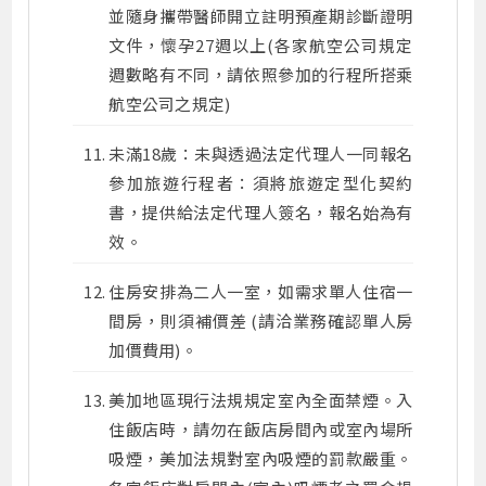
並隨身攜帶醫師開立註明預產期診斷證明
文件，懷孕27週以上(各家航空公司規定
週數略有不同，請依照參加的行程所搭乘
航空公司之規定)
未滿18歲：未與透過法定代理人一同報名
參加旅遊行程者：須將旅遊定型化契約
書，提供給法定代理人簽名，報名始為有
效。
住房安排為二人一室，如需求單人住宿一
間房，則須補價差 (請洽業務確認單人房
加價費用)。
美加地區現行法規規定室內全面禁煙。入
住飯店時，請勿在飯店房間內或室內場所
吸煙，美加法規對室內吸煙的罰款嚴重。