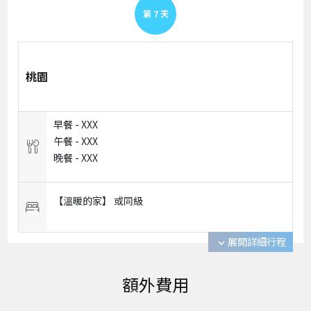
第
7
天
桃園
早餐 -
XXX
午餐 -
XXX
晚餐 -
XXX
【溫暖的家】 或
同級
展開詳細行程
expand_more