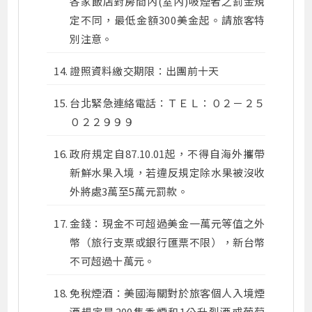
各家飯店對房間內(室內)吸煙者之罰金規
定不同，最低金額300美金起。請旅客特
別注意。
證照資料繳交期限：出團前十天
台北緊急連絡電話：ＴＥＬ：０２－２５
０２２９９９
政府規定自87.10.01起，不得自海外攜帶
新鮮水果入境，若違反規定除水果被沒收
外將處3萬至5萬元罰款。
金錢：現金不可超過美金一萬元等值之外
幣（旅行支票或銀行匯票不限），新台幣
不可超過十萬元。
免稅煙酒：美國海關對於旅客個人入境煙
酒規定是200隻香煙和1公升烈酒或葡萄