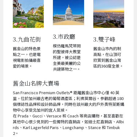
3.市政廳
3.九曲花街
3.雙子峰
模仿羅馬梵蒂岡
舊金山的特色景
舊金山市內的制
的聖彼得大教堂
點之一，也是電
高點，在山頂可
所建，被公認是
視電影拍攝最喜
欣賞到舊金山灣
全美最美麗的公
愛的場景。
區的360度全景。
共建築物之一。
舊金山名牌大賣場
San Francisco Premium Outlets® 距離舊金山市中心僅 40 英
里，位於加州最古老的葡萄酒產區；利弗莫爾谷。參觀超過 180
個標誌性品牌和設計師品牌，同時在該州最大的戶外奧特萊斯購
物中心享受北加州的宜人氣候。
在 Prada、Gucci、Versace 和 Coach 等商店購物，甚至喜歡在
其他中心很少見到的一些獨特的直銷店，如迪士尼直銷店、Allbi
rds、Karl Lagerfeld Paris、Longchamp、Stance 和 Timbuk
2。