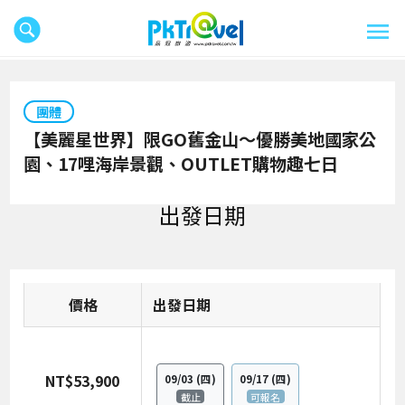
團體
【美麗星世界】限GO舊金山～優勝美地國家公
園、17哩海岸景觀、OUTLET購物趣七日
出發日期
價格
日期
NT$53,900
09/03
(四)
09/17
(四)
截止
可報名