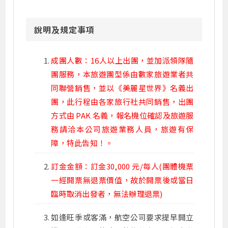
說明及規定事項
成團人數：16人以上出團，並加派領隊隨
團服務，本旅遊團型係由數家旅遊業者共
同聯營銷售，並以《美麗星世界》名義出
團，此行程由各家旅行社共同銷售，出團
方式由 PAK 名義，報名機位確認及旅遊服
務請洽本公司旅遊業務人員，旅遊有保
障，特此告知！。
訂金金額：訂金30,000 元/每人(團體機票
一經開票無退票價值，故於開票後或當日
臨時取消出發者，無法辦理退票)
如逢旺季或客滿，航空公司要求提早開立