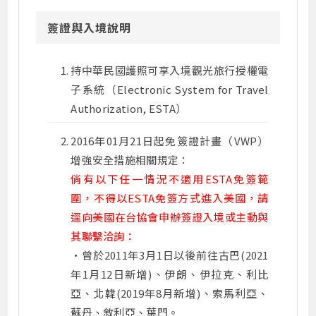
簽證與入境說明
持中華民國護照可享入境觀光旅行授權電
子系統（Electronic System for Travel
Authorization, ESTA）
2016年01月21日起免簽證計畫（VWP）
增強安全措施相關規定：
倘有以下任一情況不適用ESTA免簽範
圍，不得以ESTA免簽方式進入美國，請
逕向美國在台協會申辦簽證入境或主動與
其聯繫洽詢：
•曾於2011年3月1日以後前往古巴(2021
年1月12日新增)、伊朗、伊拉克、利比
亞、北韓(2019年8月新增)、索馬利亞、
蘇丹、敘利亞、葉門。