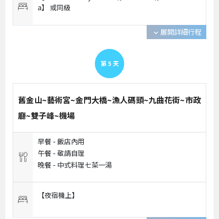
a】 或
同級
展開詳細行程
expand_more
第
5
天
舊金山~藝術宮~金門大橋~漁人碼頭~九曲花街~市政
廳~雙子峰~機場
早餐 -
飯店內用
午餐 -
敬請自理
晚餐 -
中式料理七菜一湯
【夜宿機上】