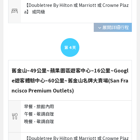
【Doubletree By Hilton 或 Marriott 或 Crowne Plaz
a】 或
同級
展開詳細行程
expand_more
第
4
天
舊金山~49公里~蘋果園區遊客中心~16公里~Googl
e遊客體驗中心~60公里~舊金山名牌大賣場(San Fra
ncisco Premium Outlets)
早餐 -
旅館內用
午餐 -
敬請自理
晚餐 -
敬請自理
【Doubletree By Hilton 或 Marriott 或 Crowne Plaz