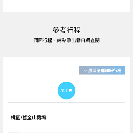
展開全部詳細行程
expand_more
第
1
天
桃園/舊金山機場