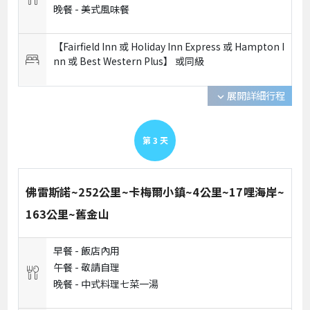
晚餐 -
美式風味餐
【Fairfield Inn 或 Holiday Inn Express 或 Hampton I
nn 或 Best Western Plus】 或
同級
展開詳細行程
expand_more
第
3
天
佛雷斯諾~252公里~卡梅爾小鎮~4公里~17哩海岸~
163公里~舊金山
早餐 -
飯店內用
午餐 -
敬請自理
晚餐 -
中式料理七菜一湯