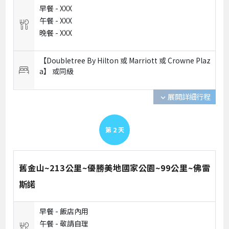
早餐 -
XXX
午餐 -
XXX
晚餐 -
XXX
【Doubletree By Hilton 或 Marriott 或 Crowne Plaz
a】 或
同級
展開詳細行程
expand_more
第
2
天
舊金山~213公里~優勝美地國家公園~99公里~佛雷
斯諾
早餐 -
飯店內用
午餐 -
敬請自理