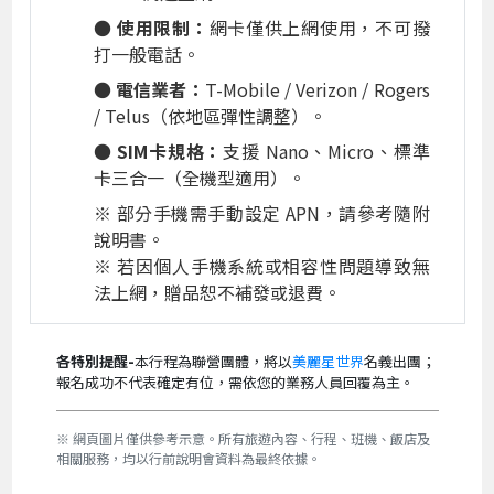
● 使用限制：
網卡僅供上網使用，不可撥
打一般電話。
● 電信業者：
T-Mobile / Verizon / Rogers
/ Telus（依地區彈性調整）。
● SIM卡規格：
支援 Nano、Micro、標準
卡三合一（全機型適用）。
※ 部分手機需手動設定 APN，請參考隨附
說明書。
※ 若因個人手機系統或相容性問題導致無
法上網，贈品恕不補發或退費。
各特別提醒-
本行程為聯營團體，將以
美麗星世界
名義出團；
報名成功不代表確定有位，需依您的業務人員回覆為主。
※ 網頁圖片僅供參考示意。所有旅遊內容、行程、班機、飯店及
相關服務，均以行前說明會資料為最終依據。