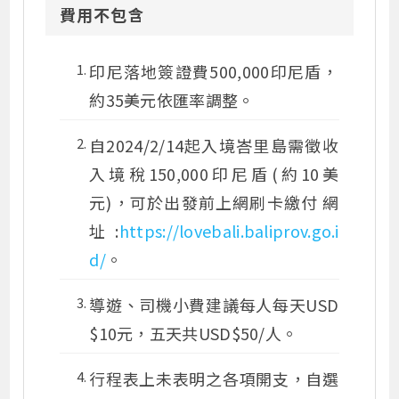
費用不包含
印尼落地簽證費500,000印尼盾，
約35美元依匯率調整。
自2024/2/14起入境峇里島需徵收
入境稅150,000印尼盾(約10美
元)，可於出發前上網刷卡繳付 網
址:
https://lovebali.baliprov.go.i
d/
。
導遊、司機小費建議每人每天USD
$10元，五天共USD$50/人。
行程表上未表明之各項開支，自選