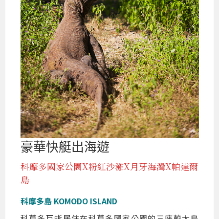
豪華快艇出海遊
科摩多國家公園X粉紅沙灘X月牙海灣X帕達爾
島
科摩多島 KOMODO ISLAND
科莫多巨蜥居住在科莫多國家公園的三座較大島