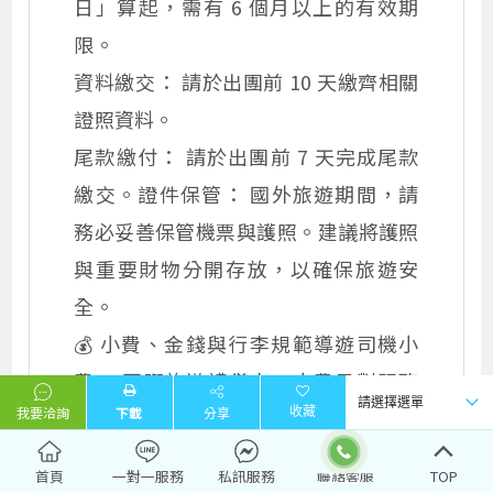
日」算起，需有 6 個月以上的有效期
限。
資料繳交： 請於出團前 10 天繳齊相關
證照資料。
尾款繳付： 請於出團前 7 天完成尾款
繳交。證件保管： 國外旅遊期間，請
務必妥善保管機票與護照。建議將護照
與重要財物分開存放，以確保旅遊安
全。
💰 小費、金錢與行李規範導遊司機小
費： 國際旅遊禮儀中，小費是對服務
我要洽詢
下載
分享
人員辛勞的實質鼓勵。本行程建議每人
每天美金 10 元（五天行程共計美金 50
首頁
一對一服務
私訊服務
TOP