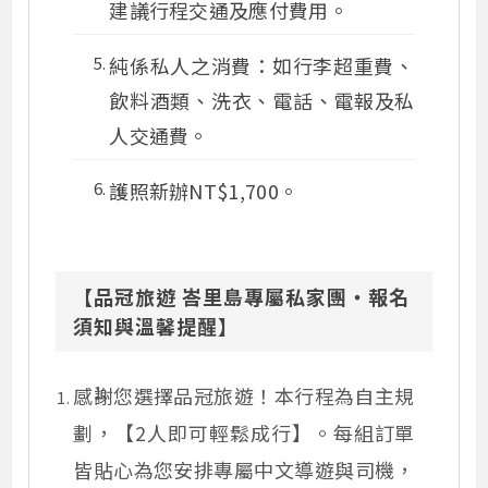
建議行程交通及應付費用。
純係私人之消費：如行李超重費、
飲料酒類、洗衣、電話、電報及私
人交通費。
護照新辦NT$1,700。
【品冠旅遊 峇里島專屬私家團・報名
須知與溫馨提醒】
感謝您選擇品冠旅遊！本行程為自主規
劃，【2人即可輕鬆成行】。每組訂單
皆貼心為您安排專屬中文導遊與司機，