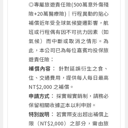
◎專屬旅遊責任險
(500萬意外傷殘
險+20萬醫療險)
｜行程異動的貼心
補償近年受全球氣候變遷影響，航
班或行程偶有因不可抗力因素（如
氣候）而中斷或取消之情形。為
此，本公司已為每位嘉賓均投保旅
遊責任險：
補償內容
： 針對延誤衍生之食、
住、交通費用，提供每人每日最高
NT$2,000 之補償。
申請方式
： 採實報實銷制，請務必
保留相關收據正本以利申辦。
特別說明
： 若實際支出超出補償上
限（NT$2,000）之部分，需由旅