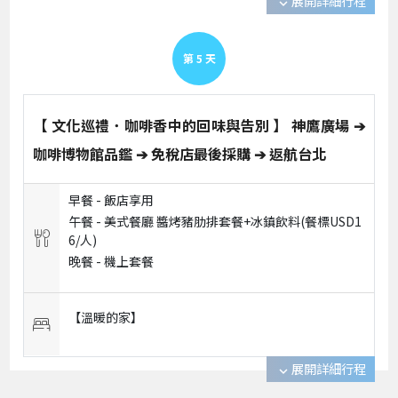
展開詳細行程
expand_more
第
5
天
【 文化巡禮．咖啡香中的回味與告別 】 神鷹廣場 ➔
咖啡博物館品鑑 ➔ 免稅店最後採購 ➔ 返航台北
早餐 -
飯店享用
午餐 -
美式餐廳 醬烤豬肋排套餐+冰鎮飲料(餐標USD1
6/人)
晚餐 -
機上套餐
【溫暖的家】
展開詳細行程
expand_more