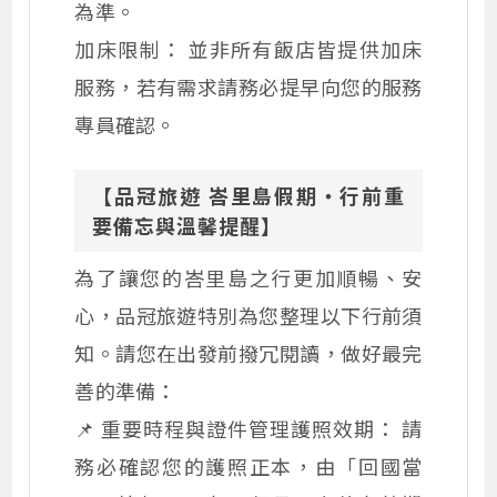
為準。
加床限制： 並非所有飯店皆提供加床
服務，若有需求請務必提早向您的服務
專員確認。
【品冠旅遊 峇里島假期・行前重
要備忘與溫馨提醒】
為了讓您的峇里島之行更加順暢、安
心，品冠旅遊特別為您整理以下行前須
知。請您在出發前撥冗閱讀，做好最完
善的準備：
📌 重要時程與證件管理護照效期： 請
務必確認您的護照正本，由「回國當