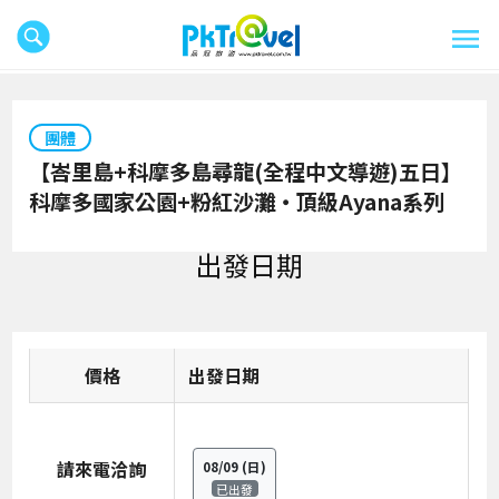
團體
【峇里島+科摩多島尋龍(全程中文導遊)五日】
科摩多國家公園+粉紅沙灘‧頂級Ayana系列
出發日期
價格
日期
請來電洽詢
08/09
(日)
已出發