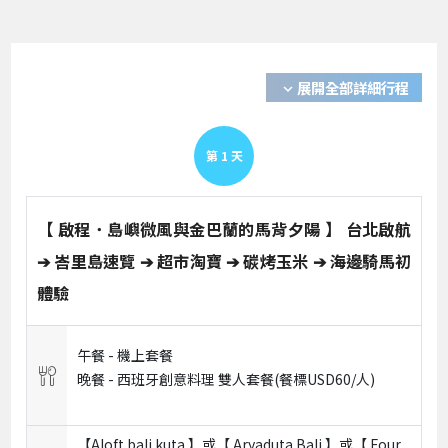
展開全部詳細行程
expand_more
第
1
天
【 啟程．島嶼微風與金巴蘭的馬背夕陽 】 台北啟航
➔ 峇里島速覽 ➔ 超市淘寶 ➔ 碳烤玉米 ➔ 海邊騎馬初
體驗
午餐 -
機上套餐
晚餐 -
西班牙創意料理 雙人套餐(餐標USD60/人)
【Aloft bali kuta 】或【 Aryaduta Bali 】或【 Four