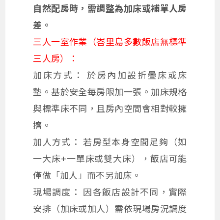
自然配房時，需調整為加床或補單人房
差。
三人一室作業（峇里島多數飯店無標準
三人房）：
加床方式： 於房內加設折疊床或床
墊。基於安全每房限加一張。加床規格
與標準床不同，且房內空間會相對較擁
擠。
加人方式： 若房型本身空間足夠（如
一大床+一單床或雙大床），飯店可能
僅做「加人」而不另加床。
現場調度： 因各飯店設計不同，實際
安排（加床或加人）需依現場房況調度