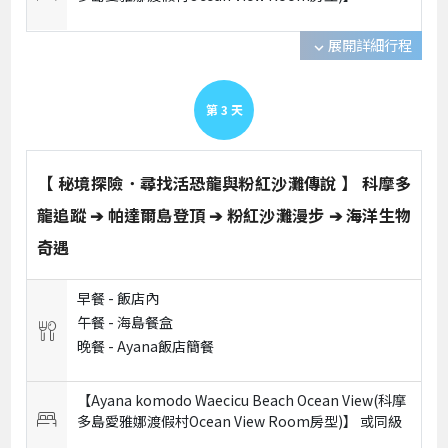
展開詳細行程
expand_more
第
3
天
【 秘境探險．尋找活恐龍與粉紅沙灘傳說 】 科摩多
龍追蹤 ➔ 帕達爾島登頂 ➔ 粉紅沙灘漫步 ➔ 海洋生物
奇遇
早餐 -
飯店內
午餐 -
海島餐盒
晚餐 -
Ayana飯店簡餐
【Ayana komodo Waecicu Beach Ocean View(科摩
多島愛雅娜渡假村Ocean View Room房型)】 或
同級