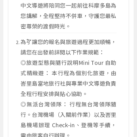
中文導遊將陪同您一起前往科摩多島為
您講解，全程堅持不併車，守護您最私
密尊榮的渡假時光。
為了讓您的報名與旅遊過程更加順暢，
請您在出發前詳閱以下作業規範：
◎旅遊型態與隨行說明Mini Tour 自助
式精緻遊： 本行程為個別化旅遊，由
峇里島當地旅行社與專業中文導遊負責
全程行程安排與貼心協助。
◎
無派台灣領隊： 行程無台灣領隊隨
行。台灣機場（入關前作業）以及峇里
島機場辦理 Check-in、登機等手續，
需由旅客自行辦理。