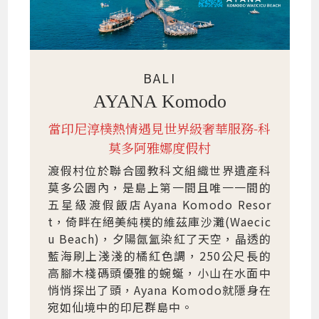
BALI
AYANA Komodo
當印尼淳樸熱情遇見世界級奢華服務-科
莫多阿雅娜度假村
渡假村位於聯合國教科文組織世界遺產科
莫多公園內，是島上第一間且唯一一間的
五星級渡假飯店Ayana Komodo Resor
t，倚畔在絕美純樸的維茲庫沙灘(Waecic
u Beach)，夕陽氤氳染紅了天空，晶透的
藍海刷上淺淺的橘紅色調，250公尺長的
高腳木棧碼頭優雅的蜿蜒，小山在水面中
悄悄探出了頭，Ayana Komodo就隱身在
宛如仙境中的印尼群島中。