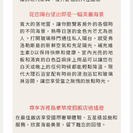
從您陽台望出即是一幅美麗海景
寬大的落地窗，讓你飽覽客房外的各個時
的不同海景，熱帶日落的金色光芒尤為迷
人。打開玻璃移門通往私人陽台，感受弗
洛勒斯島的新鮮空氣和充足陽光，補充維
生素D以保持快樂和健康。室內光亮的地
板和清爽的白色亞麻床上用品可以讓您在
白天或晚上的任何時候都能輕鬆降溫。現
代大理石浴室配有時尚的浸泡浴缸和玻璃
淋浴間，讓您享受當之無愧的放鬆時光。
尊享峇裡島豪華度假飯店逍遙遊
在最佳飯店享受國際奢華體驗、五星級設施和
服務，欣賞海島美景，留下難忘的回憶。