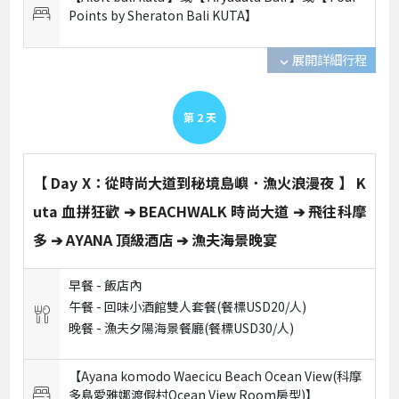
Points by Sheraton Bali KUTA】
展開詳細行程
expand_more
第
2
天
【 Day X：從時尚大道到秘境島嶼．漁火浪漫夜 】 K
uta 血拼狂歡 ➔ BEACHWALK 時尚大道 ➔ 飛往科摩
多 ➔ AYANA 頂級酒店 ➔ 漁夫海景晚宴
早餐 -
飯店內
午餐 -
回味小酒館雙人套餐(餐標USD20/人)
晚餐 -
漁夫夕陽海景餐廳(餐標USD30/人)
【Ayana komodo Waecicu Beach Ocean View(科摩
多島愛雅娜渡假村Ocean View Room房型)】