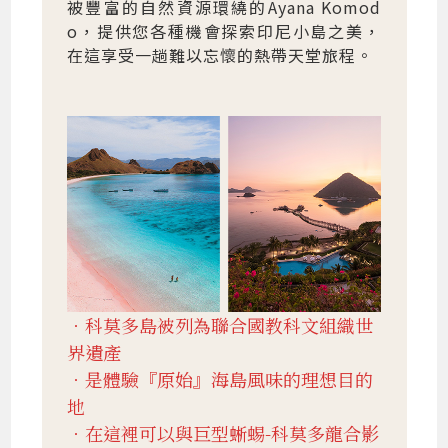
被豐富的自然資源環繞的Ayana Komod
o，提供您各種機會探索印尼小島之美，
在這享受一趟難以忘懷的熱帶天堂旅程。
．科莫多島被列為聯合國教科文組織世
界遺產
．是體驗『原始』海島風味的理想目的
地
．在這裡可以與巨型蜥蜴-科莫多龍合影