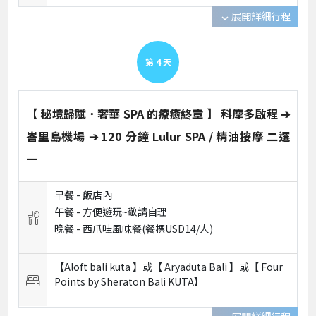
展開詳細行程
expand_more
第
4
天
【 秘境歸賦．奢華 SPA 的療癒終章 】 科摩多啟程 ➔
峇里島機場 ➔ 120 分鐘 Lulur SPA / 精油按摩 二選
一
早餐 -
飯店內
午餐 -
方便遊玩~敬請自理
晚餐 -
西爪哇風味餐(餐標USD14/人)
【Aloft bali kuta 】或【 Aryaduta Bali 】或【 Four
Points by Sheraton Bali KUTA】