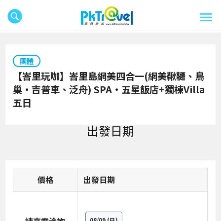
團體
【峇里玩咖】峇里島網美四合一(網美鞦韆、鳥
巢‧吉普車、泛舟) SPA‧五星飯店+獨棟Villa
五日
出發日期
價格
日期
08/09
(日)