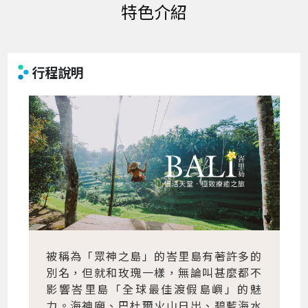
特色介紹
行程說明
被稱為「眾神之島」的峇里島有著許多的
別名，但就和玫瑰一樣，無論叫甚麼都不
影響峇里島「全球最佳渡假島嶼」的魅
力。海神廟、巴杜爾火山日出、碧藍海水