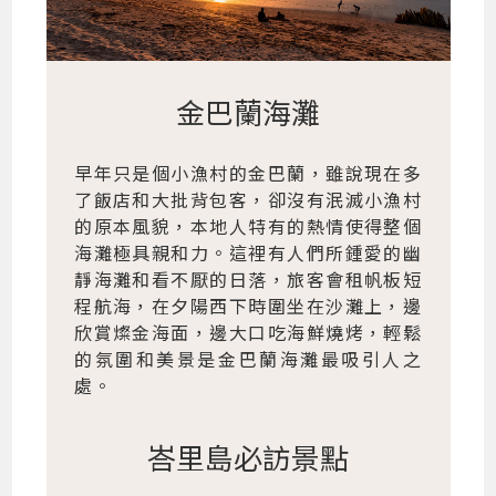
金巴蘭海灘
早年只是個小漁村的金巴蘭，雖說現在多
了飯店和大批背包客，卻沒有泯滅小漁村
的原本風貌，本地人特有的熱情使得整個
海灘極具親和力。這裡有人們所鍾愛的幽
靜海灘和看不厭的日落，旅客會租帆板短
程航海，在夕陽西下時圍坐在沙灘上，邊
欣賞燦金海面，邊大口吃海鮮燒烤，輕鬆
的氛圍和美景是金巴蘭海灘最吸引人之
處。
峇里島必訪景點