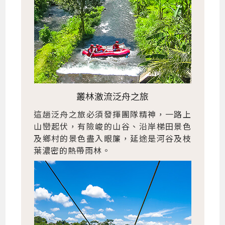
叢林激流泛舟之旅
這趟泛舟之旅必須發揮團隊精神，一路上
山巒起伏，有險峻的山谷、沿岸梯田景色
及鄉村的景色盡入眼簾，延途是河谷及枝
葉濃密的熱帶雨林。