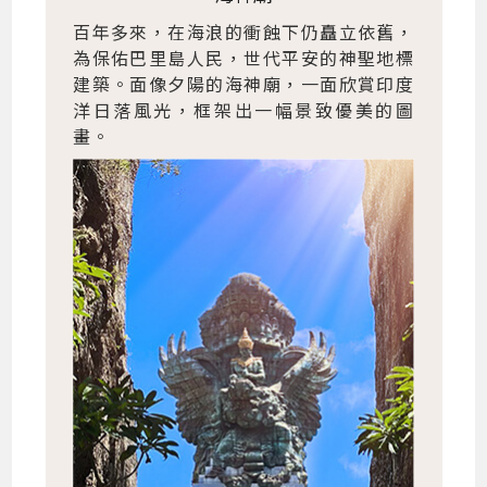
百年多來，在海浪的衝蝕下仍矗立依舊，
為保佑巴里島人民，世代平安的神聖地標
建築。面像夕陽的海神廟，一面欣賞印度
洋日落風光，框架出一幅景致優美的圖
畫。