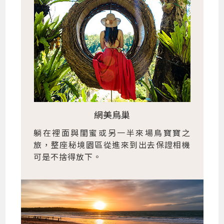
網美鳥巢
躺在裡面與閨蜜或另一半來場鳥寶寶之
旅，整座秘境園區從進來到出去保證相機
可是不捨得放下。