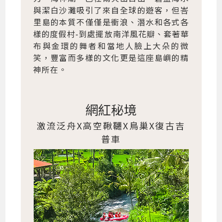
與潔白沙灘吸引了來自全球的遊客，但峇
里島的本質不僅僅是衝浪、潛水和各式各
樣的度假村-到處擺放南洋風花瓣、套著華
布與金環的舞者和當地人臉上大朵的微
笑，豐富而多樣的文化更是這座島嶼的精
神所在。
網紅秘境
激流泛舟X高空鞦韆X鳥巢X復古吉
普車