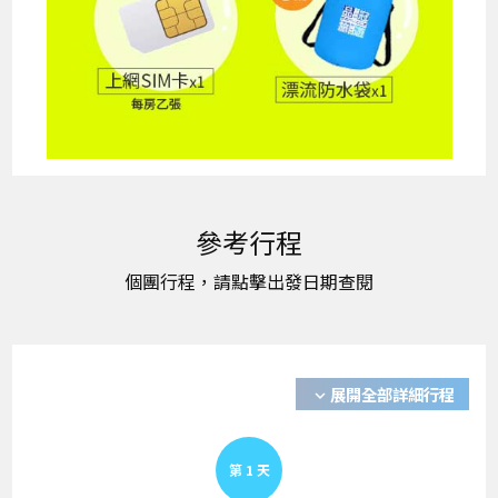
展開全部詳細行程
expand_more
第
1
天