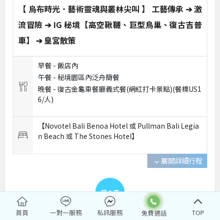
【 烏布時光．藝術靈魂與叢林尖叫 】 工藝傳承 ➔ 激
流冒險 ➔ IG 秘境【高空鞦韆、巨型鳥巢、復古吉普
車】 ➔ 皇宮散策
早餐 -
飯店內
午餐 -
秘境園區內泛舟簡餐
晚餐 -
復古金龜車餐廳義式餐(網紅打卡景點)(餐標US1
6/人)
【Novotel Bali Benoa Hotel 或 Pullman Bali Legia
n Beach 或 The Stones Hotel】
展開詳細行程
expand_more
第
3
天
首頁
一對一服務
私訊服務
TOP