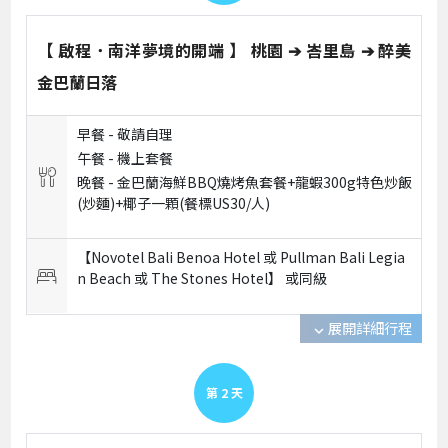
【 啟程．南洋夢境的開端 】 桃園 ➔ 峇里島 ➔ 醉美
金巴蘭日落
早餐 -
敬請自理
午餐 -
機上套餐
晚餐 -
金巴蘭海鮮BBQ燒烤魚套餐+龍蝦300g特色炒飯
(炒麵)+椰子一顆(餐標US30/人)
【Novotel Bali Benoa Hotel 或 Pullman Bali Legia
n Beach 或 The Stones Hotel】 或
同級
展開詳細行程
expand_more
第
2
天