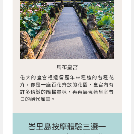
烏布皇宮
偌大的皇宮裡遺留歷年來種植的各種花
卉，像是一座百花齊放的花園，皇宮內有
許多精緻的雕樑畫棟，再再展現著皇室昔
日的絕代風華。
峇里島按摩體驗三選一