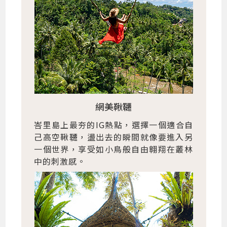
網美鞦韆
峇里島上最夯的IG熱點，選擇一個適合自
己高空鞦韆，盪出去的瞬間就像要進入另
一個世界，享受如小鳥般自由翱翔在叢林
中的刺激感。