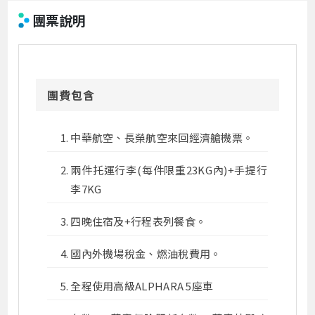
團票說明
團費包含
中華航空、長榮航空來回經濟艙機票。
兩件托運行李(每件限重23KG內)+手提行
李7KG
四晚住宿及+行程表列餐食。
國內外機場稅金、燃油稅費用。
全程使用高級ALPHARA 5座車