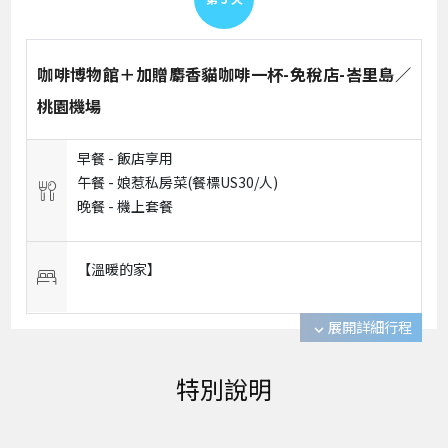
咖啡博物館＋加贈麝香貓咖啡一杯-免稅店-峇里島／
桃園機場
早餐 -
飯店享用
午餐 -
娘惹私房菜(餐標US30/人)
晚餐 -
機上套餐
【溫暖的家】
展開詳細行程
expand_more