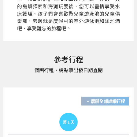
的島嶼探索和海灘玩耍後，您可以盡情享受水
療護理。孩子們會喜歡帶兒童游泳池的兒童俱
樂部，旁邊就是度假村的室外游泳池和泳池酒
吧，享受難忘的旅程吧。
展開全部詳細行程
expand_more
第
1
天