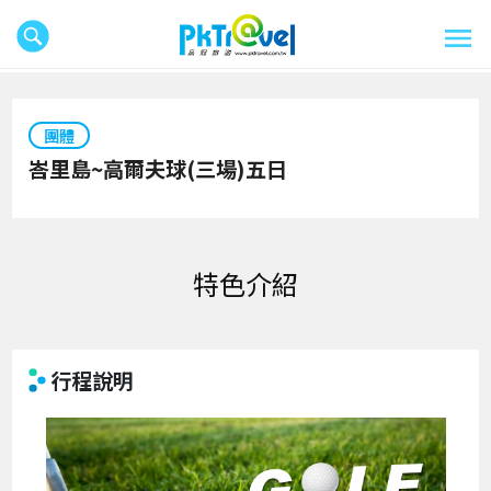
團體
峇里島~高爾夫球(三場)五日
特色介紹
行程說明