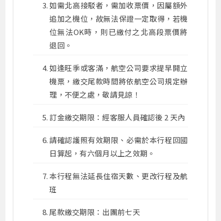
如需北高接駁者，需加收票價，因屬額外
追加之機位，故無法保證一定取得，若機
位無法OK時，則已繳付之北高段票價將
退回。
如逢旺季或客滿，航空公司要求提早開立
機票，繳交尾款時間將依航空公司規定辦
理，不便之處，敬請見諒！
訂金繳交期限：經客服人員確認後 2 天內
請確認護照有效期限、必需於本行程回國
日算起，有六個月以上之效期。
本行程無法延長住宿天數、更改行程及航
班
尾款繳交期限：出團前七天