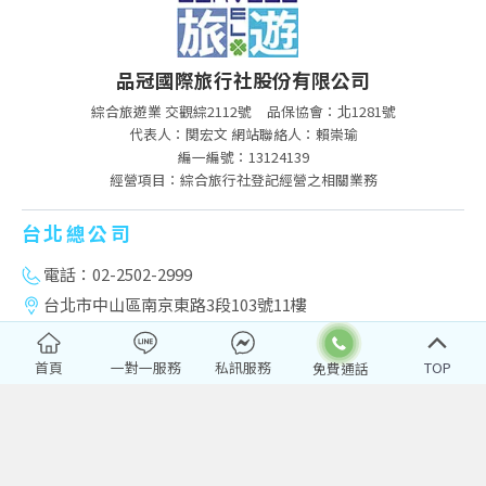
品冠國際旅行社股份有限公司
綜合旅遊業 交觀綜2112號
品保協會：北1281號
代表人：関宏文 網站聯絡人：賴崇瑜
編一編號：13124139
經營項目：綜合旅行社登記經營之相關業務
台北總公司
電話：02-2502-2999
台北市中山區南京東路3段103號11樓
service@pktravel.com.tw
首頁
一對一服務
私訊服務
TOP
台中分公司
電話：04-2322-3333
台中市西區台灣大道二段501號14樓之2