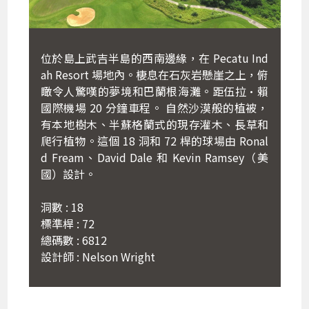
位於島上武吉半島的西南邊緣，在 Pecatu Ind
ah Resort 場地內。棲息在石灰岩懸崖之上，俯
瞰令人驚嘆的夢境和巴蘭根海灘。距伍拉·賴
國際機場 20 分鐘車程。 自然沙漠般的植被，
有本地樹木、半蘇格蘭式的現存灌木、長草和
爬行植物。這個 18 洞和 72 桿的球場由 Ronal
d Fream、David Dale 和 Kevin Ramsey（美
國）設計。
洞數 : 18
標準桿 : 72
總碼數 : 6812
設計師 : Nelson Wright