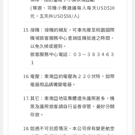
(導遊、司機小費建議每人每天USD$10
元，五天共USD$50/人)
接機：接機的親友，可事先撥至桃園國際
機場旅客服務中心查詢班機抵達之時間，
以免久候或遲到。
旅客服務中心電話：０３－３８３４６３
１
電壓：東南亞的電壓為２２０伏特，如帶
電器用品請備變電器。
其它：東南亞地區集體遺失護照甚多，機
票及護照旅客請自行妥善保管，最好分開
存放。
如遇不可抗拒情況，本公司保有變更航空