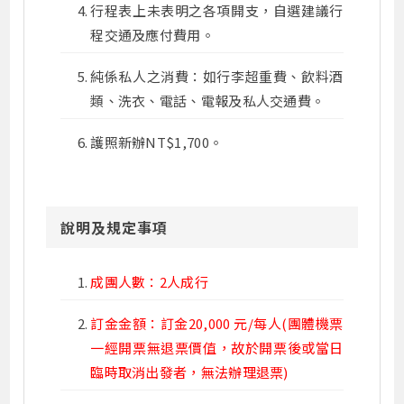
行程表上未表明之各項開支，自選建議行
程交通及應付費用。
純係私人之消費：如行李超重費、飲料酒
類、洗衣、電話、電報及私人交通費。
護照新辦NT$1,700。
說明及規定事項
成團人數：2人成行
訂金金額：訂金20,000 元/每人(團體機票
一經開票無退票價值，故於開票後或當日
臨時取消出發者，無法辦理退票)