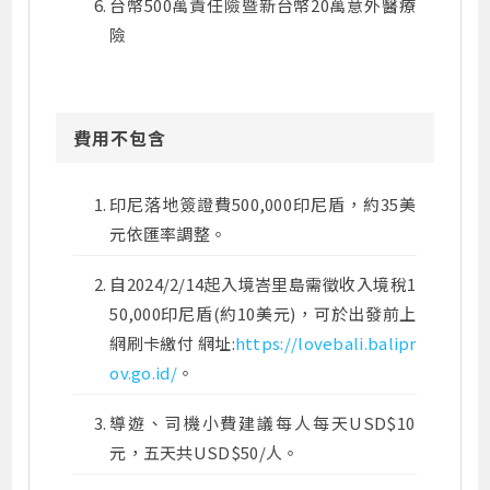
台幣500萬責任險暨新台幣20萬意外醫療
險
費用不包含
印尼落地簽證費500,000印尼盾，約35美
元依匯率調整。
自2024/2/14起入境峇里島需徵收入境稅1
50,000印尼盾(約10美元)，可於出發前上
網刷卡繳付 網址:
https://lovebali.balipr
ov.go.id/
。
導遊、司機小費建議每人每天USD$10
元，五天共USD$50/人。