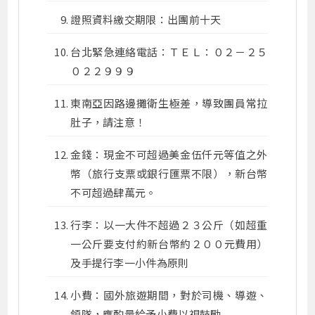
證照資料繳交期限：出團前十天
台北緊急連絡電話：ＴＥＬ：０２－２５
０２２９９９
東南亞因路邊攤衛生極差，導致團員常拉
肚子，請注意！
金錢：現金不可超過美金伍仟元等值之外
幣（旅行支票或銀行匯票不限），新台幣
不可超過肆萬元。
行李：以一大件不超過２３公斤（如超重
一公斤要支付約新台幣約２００元費用）
及手提行李一小件為原則
小費：國外旅遊期間，對於司機、導遊、
領隊，應酌量給予小費以視鼓勵