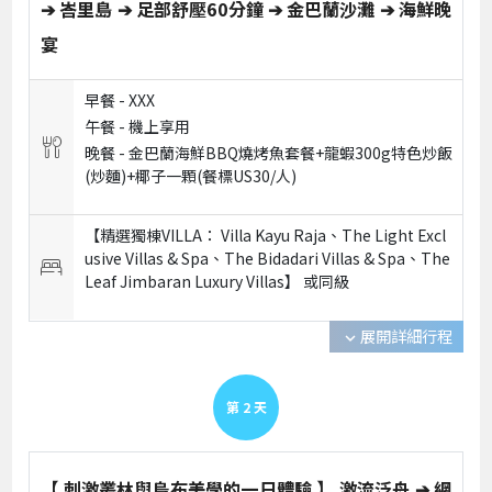
➔ 峇里島 ➔ 足部舒壓60分鐘 ➔ 金巴蘭沙灘 ➔ 海鮮晚
宴
早餐 -
XXX
午餐 -
機上享用
晚餐 -
金巴蘭海鮮BBQ燒烤魚套餐+龍蝦300g特色炒飯
(炒麵)+椰子一顆(餐標US30/人)
【精選獨棟VILLA： Villa Kayu Raja、The Light Excl
usive Villas & Spa、The Bidadari Villas & Spa、The
Leaf Jimbaran Luxury Villas】 或
同級
展開詳細行程
expand_more
第
2
天
【 刺激叢林與烏布美學的一日體驗 】 激流泛舟 ➔ 網