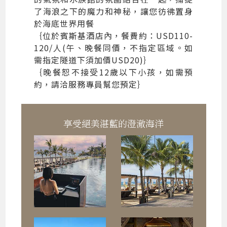
了海浪之下的魔力和神秘，讓您彷彿置身
於海底世界用餐
｛位於賓斯基酒店內，餐費約：USD110-
120/人(午、晚餐同價，不指定區域。如
需指定隧道下須加價USD20)｝
｛晚餐恕不接受12歲以下小孩，如需預
約，請洽服務專員幫您預定｝
享受絕美湛藍的澄澈海洋