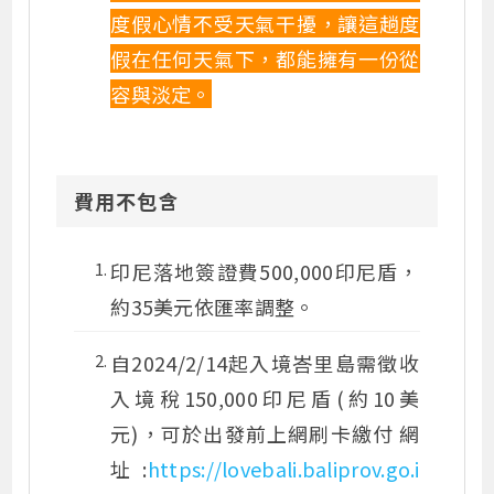
度假心情不受天氣干擾，讓這趟度
假在任何天氣下，都能擁有一份從
容與淡定。
費用不包含
印尼落地簽證費500,000印尼盾，
約35美元依匯率調整。
自2024/2/14起入境峇里島需徵收
入境稅150,000印尼盾(約10美
元)，可於出發前上網刷卡繳付 網
址:
https://lovebali.baliprov.go.i