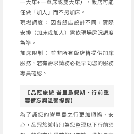
一大床+一單床或雙大床），飯店可能
僅做「加人」而不另加床。
現場調度： 因各飯店設計不同，實際
安排（加床或加人）需依現場房況調度
為準。
加床限制： 並非所有飯店皆提供加床
服務，若有需求請務必提早向您的服務
專員確認。
【品冠旅遊 峇里島假期・行前重
要備忘與溫馨提醒】
為了讓您的峇里島之行更加順暢、安
心，品冠旅遊特別為您整理以下行前須