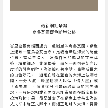
最新網紅景點
烏魯瓦圖藍色斷崖公路
峇里島最南端西邊有一處斷崖叫烏魯瓦圖，斷崖
上建有一座烏魯瓦圖寺，是觀看斷崖海景的絕佳
位置，需購票進入。這是峇里島典型的寺廟建
築，精雕細琢，非常優美，而另一面則是朝向印
度洋的懸崖峭壁。海浪拍打著崖壁，衝擊成巨大
的白色浪花，一道道白線在藍色的大海上波瀾壯
闊，十分大氣。斷崖也被人叫做「情人崖」或
「望夫崖」，這背後分別是兩段淒涼的古老傳
說。一段是說相愛的男女未能眷屬而在斷崖相擁
投海殉情；另一段是說妻子在斷崖上等待出海的
丈夫卻未能望夫歸來，而絕望地跳入大海。愛情