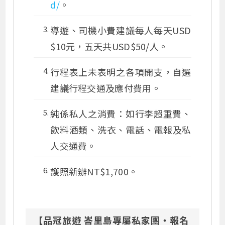
d/
。
導遊、司機小費建議每人每天USD
$10元，五天共USD$50/人。
行程表上未表明之各項開支，自選
建議行程交通及應付費用。
純係私人之消費：如行李超重費、
飲料酒類、洗衣、電話、電報及私
人交通費。
護照新辦NT$1,700。
【品冠旅遊 峇里島專屬私家團・報名