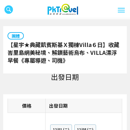
團體
【星宇★典藏凱賓斯基Ｘ獨棟Villa６日】收藏
峇里島網美秘境、解鎖藝術烏布、VILLA漂浮
早餐《專屬導遊、司機》
出發日期
價格
日期
12/01
(二)
12/08
(二)