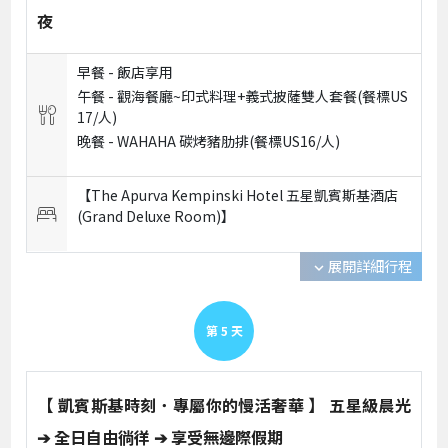
夜
早餐 -
飯店享用
午餐 -
觀海餐廳~印式料理+義式披薩雙人套餐(餐標US
17/人)
晚餐 -
WAHAHA 碳烤豬肋排(餐標US16/人)
【The Apurva Kempinski Hotel 五星凱賓斯基酒店
(Grand Deluxe Room)】
展開詳細行程
expand_more
第
5
天
【 凱賓斯基時刻．專屬你的慢活奢華 】 五星級晨光
➔ 全日自由徜徉 ➔ 享受無邊際假期