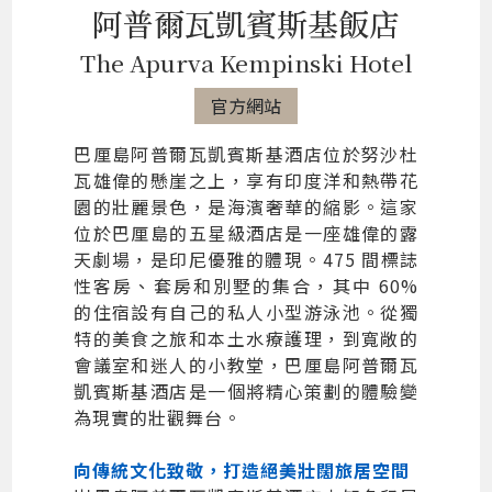
阿普爾瓦凱賓斯基飯店
The Apurva Kempinski Hotel
官方網站
巴厘島阿普爾瓦凱賓斯基酒店位於努沙杜
瓦雄偉的懸崖之上，享有印度洋和熱帶花
園的壯麗景色，是海濱奢華的縮影。這家
位於巴厘島的五星級酒店是一座雄偉的露
天劇場，是印尼優雅的體現。475 間標誌
性客房、套房和別墅的集合，其中 60%
的住宿設有自己的私人小型游泳池。從獨
特的美食之旅和本土水療護理，到寬敞的
會議室和迷人的小教堂，巴厘島阿普爾瓦
凱賓斯基酒店是一個將精心策劃的體驗變
為現實的壯觀舞台。
向傳統文化致敬，打造絕美壯闊旅居空間