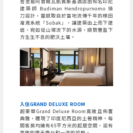
峇里島阿普爾瓦凱賓斯基酒店由知名印尼
建築師 Budiman Hendropurnomo 操
刀設計，靈感取自於當地流傳千年的梯田
灌溉系統「Subak」，讓建築由上而下建
造，宛如從山坡流下的水源，順勢豐盈下
方生生不息的肥沃土壤。
入住GRAND DELUXE ROOM
超豪華Grand Deluxe Room寬敞且佈置
典雅，體現了印度尼西亞的土著精神。每
間客房均擁有65平方米的起居空間，設有
寬敞的露天露台和一流的設施。