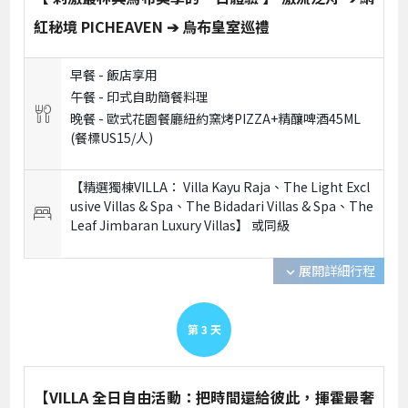
紅秘境 PICHEAVEN ➔ 烏布皇室巡禮
早餐 -
飯店享用
午餐 -
印式自助簡餐料理
晚餐 -
歐式花園餐廳紐約窯烤PIZZA+精釀啤酒45ML
(餐標US15/人)
【精選獨棟VILLA： Villa Kayu Raja、The Light Excl
usive Villas & Spa、The Bidadari Villas & Spa、The
Leaf Jimbaran Luxury Villas】 或
同級
展開詳細行程
expand_more
第
3
天
【VILLA 全日自由活動：把時間還給彼此，揮霍最奢