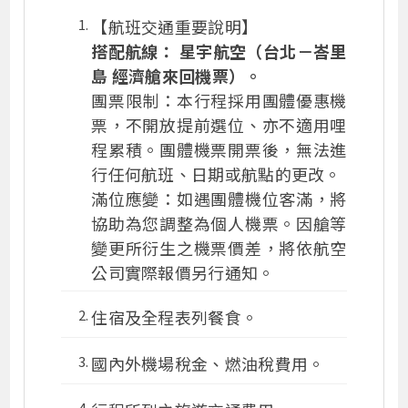
【航班交通重要說明】
搭配航線： 星宇航空（台北－峇里
島 經濟艙來回機票）。
團票限制：本行程採用團體優惠機
票，不開放提前選位、亦不適用哩
程累積。團體機票開票後，無法進
行任何航班、日期或航點的更改。
滿位應變：如遇團體機位客滿，將
協助為您調整為個人機票。因艙等
變更所衍生之機票價差，將依航空
公司實際報價另行通知。
住宿及全程表列餐食。
國內外機場稅金、燃油稅費用。