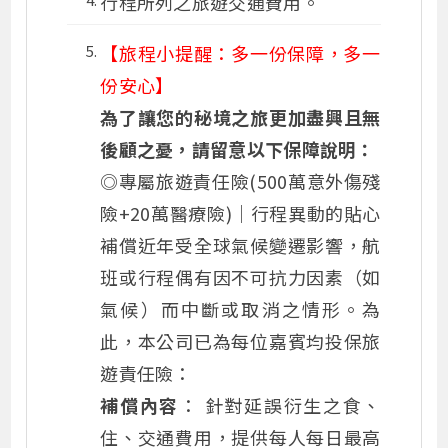
行程所列之旅遊交通費用。
【旅程小提醒：多一份保障，多一
份安心】
為了讓您的秘境之旅更加盡興且無
後顧之憂，請留意以下保障說明：
◎專屬旅遊責任險
(500萬意外傷殘
險+20萬醫療險)
｜行程異動的貼心
補償近年受全球氣候變遷影響，航
班或行程偶有因不可抗力因素（如
氣候）而中斷或取消之情形。為
此，本公司已為每位嘉賓均投保旅
遊責任險：
補償內容
： 針對延誤衍生之食、
住、交通費用，提供每人每日最高