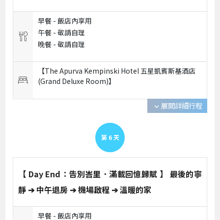
早餐 -
飯店內享用
午餐 -
敬請自理
晚餐 -
敬請自理
【The Apurva Kempinski Hotel 五星凱賓斯基酒店
(Grand Deluxe Room)】
展開詳細行程
expand_more
第
6
天
【 Day End：告別峇里．滿載回憶歸賦 】 最後的寧
靜 ➔ 中午退房 ➔ 機場啟程 ➔ 溫暖的家
早餐 -
飯店內享用