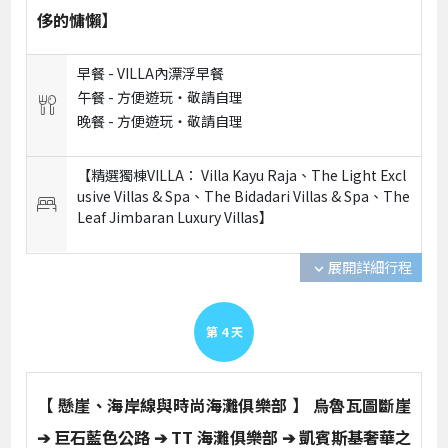
侈的慵懶】
早餐 -
VILLA內漂浮早餐
午餐 -
方便遊玩‧敬請自理
晚餐 -
方便遊玩‧敬請自理
【精選獨棟VILLA： Villa Kayu Raja、The Light Excl
usive Villas & Spa、The Bidadari Villas & Spa、The
Leaf Jimbaran Luxury Villas】
展開詳細行程
expand_more
第
4
天
【 懸崖、海岸線與時尚海灘俱樂部 】 烏魯瓦圖斷崖
➔ 巨石藍色公路 ➔ TT 海灘俱樂部 ➔ 凱賓斯基奢華之