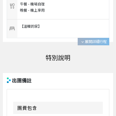
午餐 -
機場自理
晚餐 -
機上享用
【溫暖的家】
展開詳細行程
expand_more
出團備註
團費包含