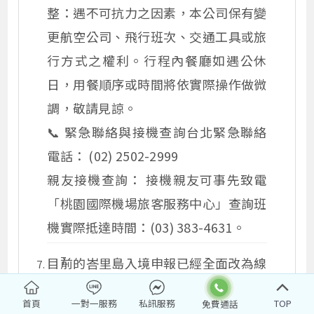
整：遇不可抗力之因素，本公司保有變
更航空公司、飛行班次、交通工具或旅
行方式之權利。行程內餐廳如遇公休
日，用餐順序或時間將依實際操作做微
調，敬請見諒。
📞 緊急聯絡與接機查詢台北緊急聯絡
電話： (02) 2502-2999
親友接機查詢： 接機親友可事先致電
「桃園國際機場旅客服務中心」查詢班
機實際抵達時間：(03) 383-4631。
目前的峇里島入境申報已經全面改為線
上電子一站式申報，過去分開填寫的海
首頁
一對一服務
私訊服務
TOP
關申報（e-CD）與健康聲明（SSHP）