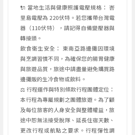
🔌 當地生活與健康照護電壓規格： 峇
里島電壓為 220伏特。若您攜帶台灣電
器（110伏特），請記得自備變壓器與
轉接頭。
飲食衛生安全： 東南亞路邊攤因環境
與烹調習慣不同，為確保您的腸胃健康
與旅遊品質，旅途中請盡量避免購買路
邊攤販的生冷食物或飲料。
⚖️ 行程運作與特別條款行程團體定位：
本行程為專屬規劃之團體旅遊。為了顧
及每位旅客的人身安全與整體權益，旅
途中恕無法接受脫隊、延長住宿天數、
更改行程或航點之要求。行程彈性調