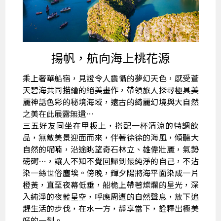
揚帆，航向海上桃花源
乘上奢華船宿，見證令人震懾的夢幻天色，感受蒼
天碧海共同描繪的絕美畫作，帶領旅人探尋極具美
麗神話色彩的秘境海域，遠古的綺麗幻境與大自然
之美在此展露無遺…
三五好友同坐在甲板上，搭配一杯清涼的特調飲
品，無敵美景迎面而來，伴著徐徐的海風，傾聽大
自然的呢喃，沿途眺望奇石林立、雄偉壯麗，氣勢
磅礡…，讓人不知不覺回歸到最純淨的自己，不沾
染一絲世俗塵埃。傍晚，輝夕陽將海平面染成一片
橙黃，直至夜幕低垂，船桅上帶著燦爛的星光，深
入純淨的夜藍星空，呼應周遭的自然聲息，放下追
趕生活的步伐，在水一方，靜享當下，詮釋出極美
好的一刻。