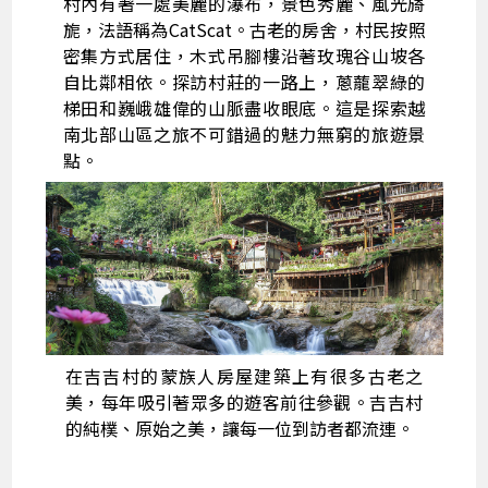
村內有著一處美麗的瀑布，景色秀麗、風光旖
旎，法語稱為CatScat。古老的房舍，村民按照
密集方式居住，木式吊腳樓沿著玫瑰谷山坡各
自比鄰相依。探訪村莊的一路上，蔥蘢翠綠的
梯田和巍峨雄偉的山脈盡收眼底。這是探索越
南北部山區之旅不可錯過的魅力無窮的旅遊景
點。
在吉吉村的蒙族人房屋建築上有很多古老之
美，每年吸引著眾多的遊客前往參觀。吉吉村
的純樸、原始之美，讓每一位到訪者都流連。