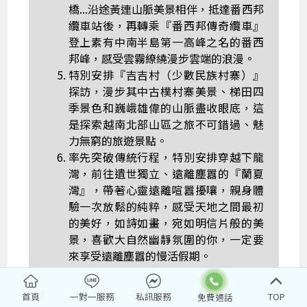
橋...沿途黃連山脈美景相伴，抵達番西邦
纜車站後，再轉乘『番西邦傳奇纜車』
登上素有中南半島第一高峰之名的番西
邦峰，感受雲霧繚繞漫步雲端的浪漫。
特別安排『吉吉村（少數民族村寨）』
探訪，漫步其中古樸村寨美景、梯田四
季景色和巍峨雄偉的山脈盡收眼底，這
是探索越南北部山區之旅不可錯過、魅
力無窮的旅遊景點。
率先突破傳統行程，特別安排穿越下龍
灣，前往遺世獨立、遠離塵囂的『蘭夏
灣』，帶著心靈遠離喧囂擾嚷，親身體
驗一次放鬆的純粹，感受天地之間最初
的美好，如詩如畫，宛如明信片般的美
景，喜歡大自然幽靜氛圍的你，一定要
來享受遠離塵囂的慢活假期。
全程NO SHOPPING不進購物站，旅遊
輕鬆又自在，避免耽誤既定行程。
首頁
一對一服務
私訊服務
TOP