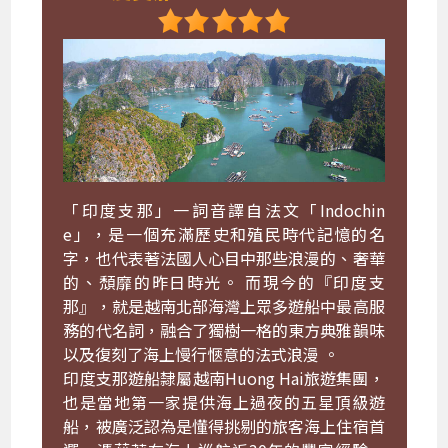
「印度支那」一詞音譯自法文「Indochin
e」，是一個充滿歷史和殖民時代記憶的名
字，也代表著法國人心目中那些浪漫的、奢華
的、頹靡的昨日時光。 而現今的『印度支
那』，就是越南北部海灣上眾多遊船中最高服
務的代名詞，融合了獨樹一格的東方典雅韻味
以及復刻了海上慢行愜意的法式浪漫 。
印度支那遊船隸屬越南Huong Hai旅遊集團，
也是當地第一家提供海上過夜的五星頂級遊
船，被廣泛認為是懂得挑剔的旅客海上住宿首