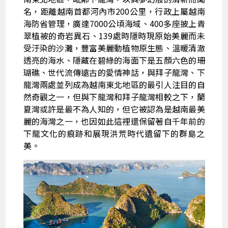
名，距離越南首都河內市200公里，行政上屬越南
海防省管理，廣達7000公頃海域、400多座披上青
翠植被的奇岩異石、139處時隱時現原始美麗而未
受汙染的沙灘，豐富美麗動植物原生態、溫暖清澈
透亮的海水、隱藏在碧綠的海面下是五顏六色的珊
瑚礁、世代流傳遠古的愛情神話，與拜子龍灣、下
龍灣兩處並列成為越南東北地區的最引人注目的自
然奇觀之一，但與下龍灣和拜子龍灣相較之下，蘭
夏灣或許是最不為人知的，但它被認為是越南最美
麗的海灣之一，也因如此這裡還保留著自千年前的
下龍文化的痕跡和展現洪荒時代遺留下的群島之
美。