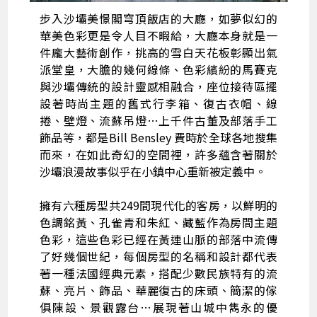
步入沙壩美憬閣穹頂飯店的大廳，如夢似幻的
華美色彩更是令人目不暇給，大廳本身就是一
件龐大藝術創作，挑高的雪白天花板彰顯出氣
派堂皇，大膽的幾何線條、色彩繽紛的馬賽克
與沙壩傳統的設計靈感相融合，座位接待區擺
設著時尚主題的舊式行李箱、復古衣帽、線
捲、壁燈、流蘇吊燈…上千件古董及部落手工
飾品等，都是Bill Bensley 費時於全球各地搜集
而來，在如此奇幻的空間裡，許多蘊含著關於
沙壩浪漫故事似乎在小鎮中心重新被定義中。
擁有六種房型共249間現代化的客房，以鮮明的
色調銘黃、孔雀青和朱紅、藏藍作為房間主題
色彩，這些色彩已經在黃連山脈的部落中流傳
了好幾個世紀，每個房型的名稱和設計都代表
著一種法國經典元素，搭配少數民族特有的流
蘇、亮片、飾品、華麗復古的床頭、簡潔的傢
俱陳設、景觀露台…展現著山城中雋永的優