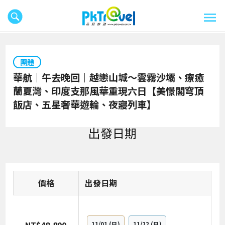
團體
華航｜午去晚回｜越戀山城～雲霧沙壩、療癒
蘭夏灣、印度支那風華重現六日【美憬閣穹頂
飯店、五星奢華遊輪、夜寢列車】
出發日期
價格
日期
11/01
(日)
11/22
(日)