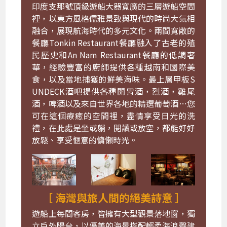
印度支那號頂級遊船大器寬廣的三層遊船空間
裡，以東方風格儒雅景致與現代的時尚大氣相
融合，展現航海時代的多元文化。兩間寬敞的
餐廳Tonkin Restaurant餐廳融入了古老的殖
民歷史和An Nam Restaurant餐廳的低調奢
華，經驗豐富的廚師提供各種越南和國際美
食，以及當地捕獲的鮮美海味。最上層甲板S
UNDECK酒吧提供各種開胃酒，烈酒，雞尾
酒，啤酒以及來自世界各地的精選葡萄酒…您
可在這個療癒的空間裡，盡情享受日光的洗
禮，在此處是坐或躺，閱讀或放空，都能好好
放鬆、享受愜意的慵懶時光。
［ 海灣與旅人間的絕美詩意 ］
遊船上每間客房，皆擁有大型觀景落地窗，獨
立戶外陽台，以優美的海景搭配輕柔海浪聲建