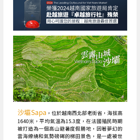
沙壩Sapa
，位於越南西北部老街省，海拔高
1640米，平均氣溫為15.3度，在法國殖民時期
被打造為一個高山避暑度假勝地，因著夢幻的
雲海繚繞和氣勢磅礡的梯田景色，是一處被世