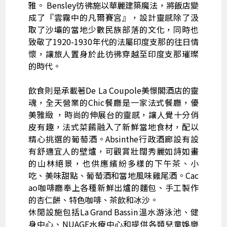
雅。 Bensley彷彿施以華麗建築魔法，將飯店變
成了『雲霧中的凡爾賽宮』，設計靈感除了汲
取了沙壩的當地少數民族部落的文化，同時也
致敬了1920-1930年代的法屬印度支那的往日情
懷，讓旅人置身於此彷彿穿越至印度支那璀璨
的時代。
飲食則是承載著De La Coupole美憬閣酒店的靈
魂，全天營業的Chic餐廳是一家法式餐廳，優
美雅緻 ，時尚的伸展台的靈感，讓人覺十分俏
皮有趣，法式菜餚融入了新鮮當地食材，配以
精心挑選的葡萄酒。Absinthe行政酒廊設有設
有舒適宜人的壁爐，可觀賞壯闊秀麗如詩如畫
的山林絕景，也供應繽紛多樣的下午茶、小
吃、美味甜點、葡萄酒和當地風味雞尾酒。Cac
ao咖啡廳奉上各種新鮮出爐的麵包、手工製作
的杏仁餅、特色咖啡、茶飲和冰沙。
休閒設施包括La Grand Bassin溫水游泳池、健
身中心、NUAGE水療中心和提供各類兒童娛樂