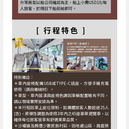
升等房型以船公司確認為主，船上小費USD10/每
人旅客，於隔日下船前給即可。
[ 行程特色 ]
特別備註：
＊車內座椅配備USB或TYPE-C插座，方便手機充電
使用（請自備線材）。
＊車型、車內裝潢與座椅色調因車輛配置略有不同，
請以現場實際安排為準。
＊本行程因車上座位限制，如團體旅客人數超過25人
(含)，將彈性調整為使用3年內之45座豪華遊覽車，以
確保每位旅客皆享有舒適乘車品質。
＊沙壩鎮及周遭少數民族村莊，因地處山區、路面狹