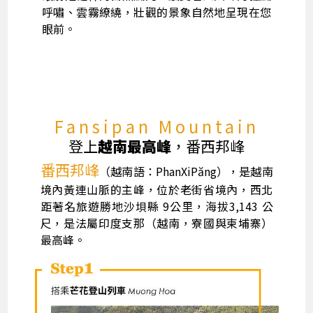
呼嘯、雲霧繚繞，壯觀的景象自然地呈現在您
眼前。
Fansipan Mountain
登上
越南最高峰
，番西邦峰
番西邦峰
（越南語：PhanXiPăng），是越南
境內黃連山脈的主峰，位於老街省境內，西北
距著名旅遊勝地沙垻縣 9公里，海拔3,143 公
尺，是法屬印度支那（越南，寮國與柬埔寨）
最高峰。