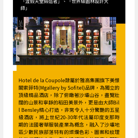
「渡假天堂締造者」、「世界級園林設計大
師」
Hotel de la Coupole隸屬於雅高集團旗下美憬
閣索菲特(Mgallery by Sofitel)品牌，為獨立的
頂級精品酒店，除了俯瞰著沙壩山谷，盡覽壯
闊的山景和寧靜的稻田美景外，更是由大師Bil
l Bensley精心打造，非常令人十分驚艷的五星
級酒店，將上世紀20-30年代法屬印度支那時
期的法國奢華服裝產業為概念，融入了沙壩地
區少數民族部落特有的燦爛色彩、圖案和紋理