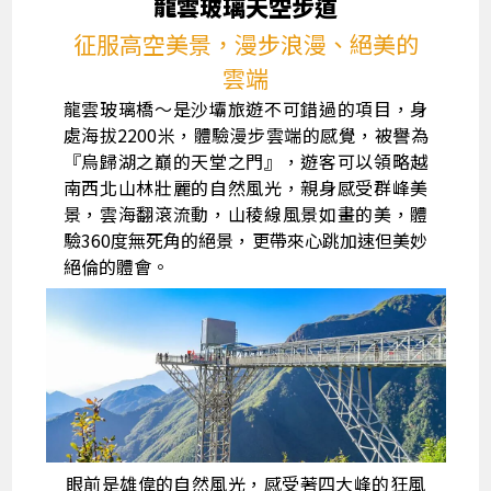
龍雲玻璃天空步道
征服高空美景，漫步浪漫、絕美的
雲端
龍雲玻璃橋～是沙壩旅遊不可錯過的項目，身
處海拔2200米，體驗漫步雲端的感覺，被譽為
『烏歸湖之巔的天堂之門』，遊客可以領略越
南西北山林壯麗的自然風光，親身感受群峰美
景，雲海翻滾流動，山稜線風景如畫的美，體
驗360度無死角的絕景，更帶來心跳加速但美妙
絕倫的體會。
眼前是雄偉的自然風光，感受著四大峰的狂風