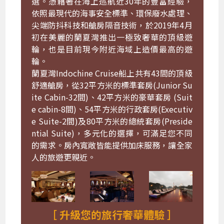
選。憑藉著在海上巡航近30年的豐富經驗，
依照最現代的海事安全標準、環保廢水處理、
尖端防抖科技和艙房隔音技術，於2019年4月
初在美麗的蘭夏灣推出一極致奢華的頂級遊
輪，也是目前現今附近海域上造價最高的遊
輪。
蘭夏灣Indochine Cruise船上共有43間的頂級
舒適艙房，從32平方米的標準套房(Junior Su
ite Cabin-32間)、42平方米的豪華套房 (Suit
e cabin-8間)、54平方米的行政套房(Executiv
e Suite-2間)及80平方米的總統套房(Preside
ntial Suite)，多元化的選擇，可滿足您不同
的需求。房內寬敞皆能提供加床服務，讓全家
人的旅遊更親近。
［ 升級您的旅行奢華體驗 ］