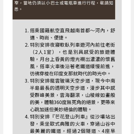
窄，當地仍須以小巴士或電瓶車進行行程，敬請知
悉。
搭乘國籍航空直飛越南首都～河內，舒
適、時尚、便捷。
特別安排夜寢軟臥列車遊河內前往老街
（2人1室），也是別具感受的旅遊體
驗，月台上昏黃的燈光襯出濃濃的懷舊
風，搭車火車後沿著老鐵道緩慢前進，
彷彿穿梭在印度支那就時代的時光中。
特別安排龍雲玻璃天空步道，現今中南
半島最長的透明天空步道，漫步其中感
受群峰美景，雲海翻滾，山稜線如畫般
的美，體驗360度無死角的絕景，更帶來
心跳加速但美妙絕倫的體驗。
特別安排『芒花登山列車』從沙壩站出
發，乘坐歐式典雅的火車，穿過山谷中
最美麗的鐵道，經過2個隧道、4座旱