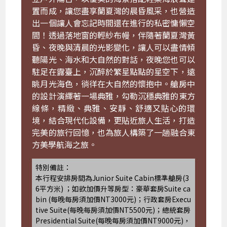
置而成，讓您盡享蘭夏灣的晨昏風采，也營造
出一個讓人會忘記時間還在進行的私密慵懶空
間！透過落地窗的輕紗布幔，伴隨著蘭夏灣黃
昏、夜晚與清晨的光影變化，讓人可以盡情傾
聽陽光、海水和大自然的對話，夜晚您也可以
駐足在露臺上，沉醉於繁星點點的星空下，遠
眺月光海色，徜徉在大自然的懷抱中。艙房中
的設計演繹著一場典雅，勾勒沉穩典雅的東方
線條，精緻、典雅、安靜、舒適又貼心的環
境，結合現代化設備，更貼近旅人生活，打造
完美的旅行回憶，也為旅人構築了一趟融合東
方美學航海之旅。
特別備註：
本行程安排房間為Junior Suite Cabin標準艙房(3
6平方米) ；如欲加價升等房型：豪華套房Suite ca
bin (每晚每房須加價NT3000元)；行政套房Execu
tive Suite(每晚每房須加價NT5500元)；總統套房
Presidential Suite(每晚每房須加價NT9000元)，