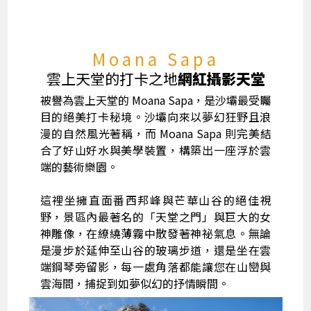
Moana Sapa
雲上天堂的打卡之地
網紅攝影天堂
被譽為雲上天堂的 Moana Sapa，是沙壩最受矚
目的絕美打卡秘境。沙壩向來以夢幻狂野且浪
漫的自然風光著稱，而 Moana Sapa 則完美結
合了好山好水與美學裝置，構築出一座浮於雲
端的藝術樂園。
這裡坐擁直面番西邦峰與芒華山谷的絕佳視
野，景區內最著名的「天堂之門」與巨大的女
神雕像，在繚繞薄霧中散發著神祕氣息。無論
是漫步於延伸至山谷的玻璃步道，還是坐在雲
端鋼琴旁留影，每一處角落都能讓您在山巒與
雲海間，捕捉到如夢似幻的抒情瞬間。