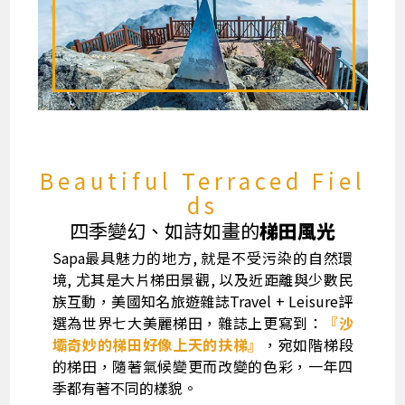
Beautiful Terraced Fiel
ds
四季變幻、如詩如畫的
梯田風光
Sapa最具魅力的地方, 就是不受污染的自然環
境, 尤其是大片梯田景觀, 以及近距離與少數民
族互動，美國知名旅遊雜誌Travel + Leisure評
選為世界七大美麗梯田，雜誌上更寫到：
『沙
壩奇妙的梯田好像上天的扶梯』
，宛如階梯段
的梯田，隨著氣候變更而改變的色彩，一年四
季都有著不同的樣貌。