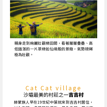
親身走到絢麗壯觀梯田間，看著層層疊壘、高
低錯落的一片翠綠如仙境般的景緻，氣勢磅礡
極為壯觀。
Cat Cat village
沙壩最美的村莊之一
吉吉村
赫蒙族人早在19世紀中葉就來到吉吉村居住，