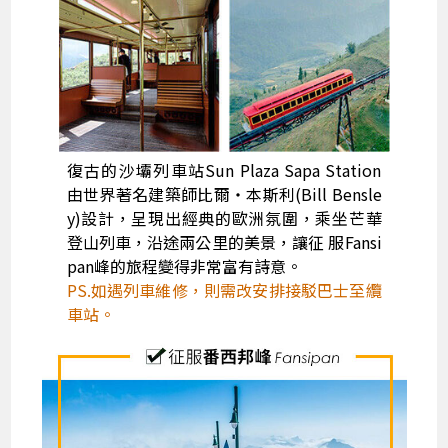
復古的沙壩列車站Sun Plaza Sapa Station
由世界著名建築師比爾‧本斯利(Bill Bensle
y)設計，呈現出經典的歐洲氛圍，乘坐芒華
登山列車，沿途兩公里的美景，讓征 服Fansi
pan峰的旅程變得非常富有詩意。
PS.如遇列車維修，則需改安排接駁巴士至纜
車站。