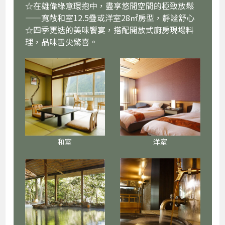
☆在雄偉綠意環抱中，盡享悠閒空間的極致放鬆
——寬敞和室12.5疊或洋室28㎡房型，靜謐舒心
☆四季更迭的美味饗宴，搭配開放式廚房現場料
理，品味舌尖驚喜。
和室
洋室