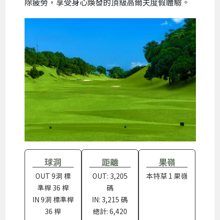
除疲勞，享受身心煥發的頂級高爾夫度假體驗。
球洞
距離
果嶺
OUT 9洞 標
OUT: 3,205
本特草 1 果嶺
準桿 36 桿
碼
IN 9洞 標準桿
IN: 3,215 碼
36 桿
總計: 6,420