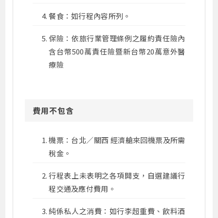
餐食：如行程內容所列。
保險：依旅行業管理條例之履約責任險內
含台幣500萬責任險暨新台幣20萬意外醫
療險
費用不包含
機票：台北／關西 經濟艙來回機票及所需
稅金。
行程表上未表明之各項開支，自選建議行
程交通及應付費用。
純係私人之消費：如行李超重費、飲料酒