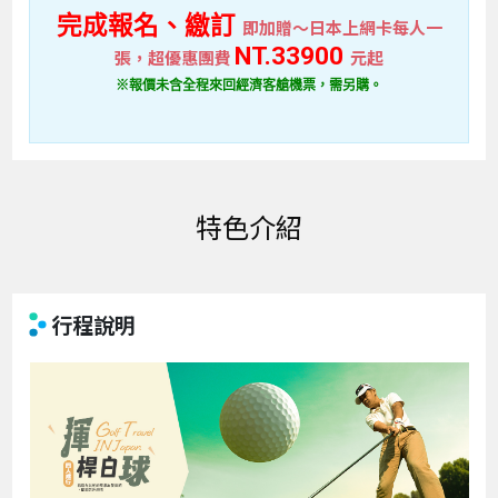
完成報名、繳訂
即加贈～日本上網卡每人一
NT.33900
張，超優惠團費
元起
※報價未含全程來回經濟客艙機票，需另購。
特色介紹
行程說明