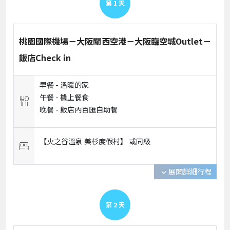
第
1
天
桃園國際機場－大阪關西空港－大阪臨空城Outlet－
飯店Check in
早餐 -
溫暖的家
午餐 -
機上餐食
晚餐 -
飯店內百匯自助餐
【火之谷溫泉 美杉度假村】 或
同級
展開詳細行程
expand_more
第
2
天