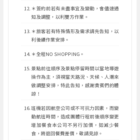
＊簽約前若有未盡事宜及變動，會儘速通
知及調整，以利雙方作業。
＊旅客若有特殊情形及需求請先告知，以
利後續作業安排。
＊全程NO SHOPPING。
景點前往順序及景點停留時間以當地導遊
操作為主，須視當天路況、天候、人潮來
做調整安排，特此告知，感謝貴賓們的體
諒！
班機若因航空公司或不可抗力因素，而變
動航班時間，造成團體行程前後順序變更
增加餐食本公司不另行加價，如減少餐
食，將退回餐費差價，敬請見諒。