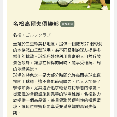
名松高爾夫俱樂部
官方網站
名松・ゴルフクラブ
坐落於三重縣美杉地區，提供一個擁有27 個球洞
的本格派山丘型球場，為不同級別的球友提供多
樣化的挑戰。球場巧妙地利用豐富的大自然丘陵
景色設計，讓您在揮桿的同時，能享受環繞四周
的翠綠美景。
球場的特色之一是大部分時間允許高爾夫球車直
接開上球道，這不僅能節省體力，也大大加快了
擊球節奏，尤其適合追求輕鬆或初學者的球友。
從宏偉的會館設施到完善的球場維護，名松致力
於提供一個高品質、兼具優雅與便利性的揮桿環
境，讓每位來賓都能享受充滿樂趣的高爾夫假
期。