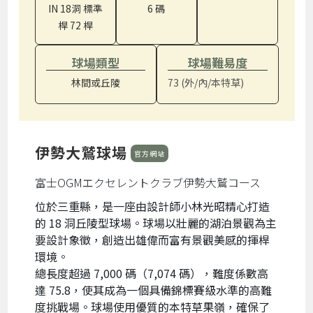
IN 18洞 標準
6 碼
桿 72 桿
球場類型
球場難易度
林間或丘陵
73 (外/內/本特草)
伊勢大鷲球場
官方網站
富士OGMエクセレントクラブ伊勢大鷲コース
位於三重縣，是一座由設計師小林光昭精心打造
的 18 洞丘陵型球場。球場以壯麗的湖泊景觀為主
要設計象徵，創造出雄偉而富有景觀美感的揮桿
環境。
總長度超過 7,000 碼（7,074 碼），難度係數高
達 75.8，使其成為一個具備錦標賽級水準的高難
度挑戰場。球場使用優質的本特草果嶺，確保了