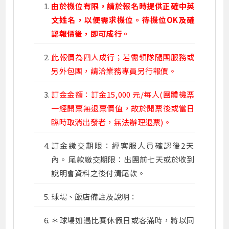
由於機位有限，請於報名時提供正確中英
文姓名，以便需求機位。待機位OK及確
認報價後，即可成行。
此報價為四人成行；若需領隊隨團服務或
另外包團，請洽業務專員另行報價。
訂金金額：訂金15,000 元/每人(團體機票
一經開票無退票價值，故於開票後或當日
臨時取消出發者，無法辦理退票)。
訂金繳交期限：經客服人員確認後2天
內。 尾款繳交期限：出團前七天或於收到
說明會資料之後付清尾款。
球場、飯店備註及說明：
＊球場如遇比賽休假日或客滿時，將以同