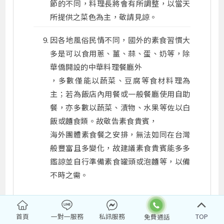
節的不同，料理長將會有所調整，以當天
所提供之菜色為主，敬請見諒。
因各地風俗民情不同，國外的素食習慣大
多是可以食用蔥、薑、蒜、蛋、奶等，除
華僑開設的中華料理餐廳外
，多數僅能以蔬菜、豆腐等食材料理為
主；若為飯店內用餐或一般餐廳使用自助
餐，亦多數以蔬菜、漬物、水果等佐以白
飯或麵食類。故敬告素食貴賓，
海外團體素食餐之安排，無法如同在台灣
般豐富且多變化，故建議素食貴賓能多多
鑑諒並自行準備素食罐頭或泡麵等，以備
不時之需。
首頁
一對一服務
私訊服務
TOP
護照簽證資訊