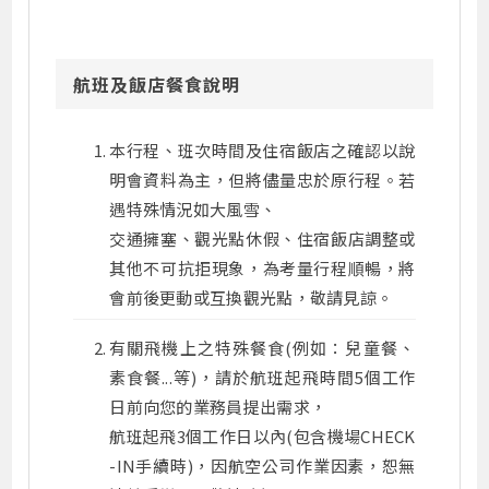
航班及飯店餐食說明
本行程、班次時間及住宿飯店之確認以說
明會資料為主，但將儘量忠於原行程。若
遇特殊情況如大風雪、
交通擁塞、觀光點休假、住宿飯店調整或
其他不可抗拒現象，為考量行程順暢，將
會前後更動或互換觀光點，敬請見諒。
有關飛機上之特殊餐食(例如：兒童餐、
素食餐...等)，請於航班起飛時間5個工作
日前向您的業務員提出需求，
航班起飛3個工作日以內(包含機場CHECK
-IN手續時)，因航空公司作業因素，恕無