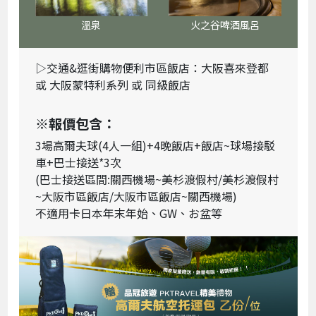
溫泉
火之谷啤酒風呂
▷交通&逛街購物便利市區飯店：大阪喜來登都
或 大阪蒙特利系列 或 同級飯店
※報價包含：
3場高爾夫球(4人一組)+4晚飯店+飯店~球場接駁
車+巴士接送*3次
(巴士接送區間:關西機場~美杉渡假村/美杉渡假村
~大阪市區飯店/大阪市區飯店~關西機場)
不適用卡日本年末年始、GW、お盆等