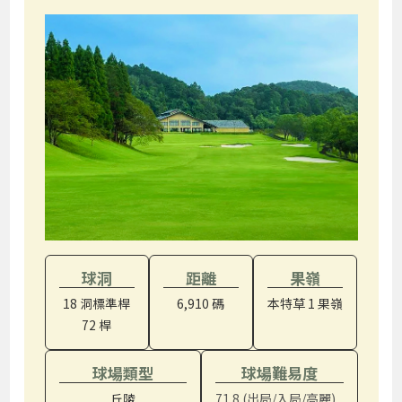
球洞
距離
果嶺
18 洞標準桿
6,910 碼
本特草 1 果嶺
72 桿
球場類型
球場難易度
丘陵
71.8 (出局/入局/高麗)