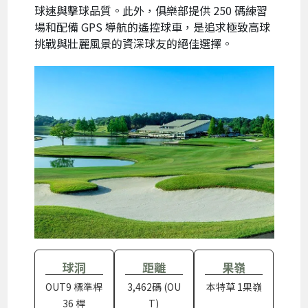
球速與擊球品質。此外，俱樂部提供 250 碼練習
場和配備 GPS 導航的遙控球車，是追求極致高球
挑戰與壯麗風景的資深球友的絕佳選擇。
球洞
距離
果嶺
OUT9 標準桿
3,462碼 (OU
本特草 1果嶺
36 桿
T)