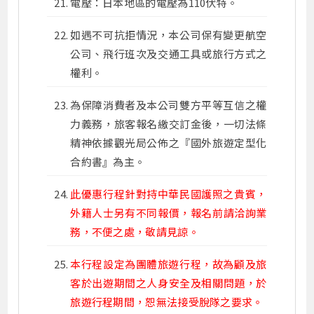
電壓：日本地區的電壓為110伏特。
如遇不可抗拒情況，本公司保有變更航空
公司、飛行班次及交通工具或旅行方式之
權利。
為保障消費者及本公司雙方平等互信之權
力義務，旅客報名繳交訂金後，一切法條
精神依據觀光局公佈之『國外旅遊定型化
合約書』為主。
此優惠行程針對持中華民國護照之貴賓，
外籍人士另有不同報價，報名前請洽詢業
務，不便之處，敬請見諒。
本行程設定為團體旅遊行程，故為顧及旅
客於出遊期間之人身安全及相關問題，於
旅遊行程期間，恕無法接受脫隊之要求。