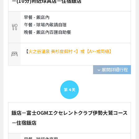
－(10分)附近球具店－住宿飯店
早餐 -
飯店內
午餐 -
球場內敬請自理
晚餐 -
飯店內百匯自助餐
【
火之谷溫泉 美杉度假村 <】或【A>-或同級】
展開詳細行程
expand_more
第
4
天
飯店－富士OGMエクセレントクラブ伊勢大鷲コース
－住宿飯店
早餐 -
球場內享用