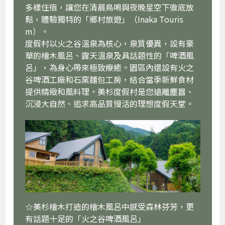
多樣住宿，讓您在清晨鳥鳴與夜晚星空下徹底放
鬆，體驗獨特的「鄉村旅遊」（Inaka Touris
m）。
度假村以火之谷溫泉為核心，泉質優異，設有豪
華的檜木風呂、露天溫泉及具話題性的「啤酒風
呂」，為身心帶來極致療癒。園區內還設有火之
谷啤酒工廠和石窯麵包工房，結合當季新鮮食材
提供精緻和風料理。美杉度假村是您遠離塵囂、
沉浸大自然、追求高品質慢活的理想度假天堂。
☆美杉檜木打造的檜木風呂中感受森林芬芳，更
有話題十足的「火之谷啤酒風呂」