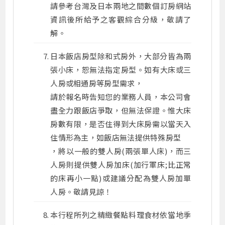
請參考台灣及日本兩地之間數個訂房網站
資訊後所給予之客觀綜合分級，敬請了
解。
日本飯店房型除和式房外，大部分皆為兩
張小床，恕無法指定房型。如有大床或三
人房或相通房等房型需求，
請於報名時告知您的業務人員，本公司會
盡全力跟飯店爭取，但無法保證。惟大床
房數有限，是否住得到大床房需以當天入
住情形為主，如飯店無法提供特殊房型
，將以一般的雙人房(兩張單人床)，而三
人房則提供雙人房加床(加行軍床;比正常
的床再小一點)或建議分配為雙人房加單
人房。敬請見諒！
本行程所列之精緻餐點料理食材依當地季