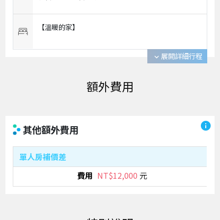
【溫暖的家】
展開詳細行程
expand_more
info
其他額外費用
單人房補價差
NT$12,000
元