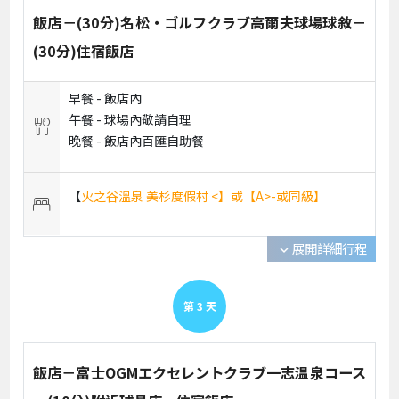
飯店－(30分)名松・ゴルフクラブ高爾夫球場球敘－
(30分)住宿飯店
早餐 -
飯店內
午餐 -
球場內敬請自理
晚餐 -
飯店內百匯自助餐
【
火之谷溫泉 美杉度假村 <】或【A>-或同級】
展開詳細行程
expand_more
第
3
天
飯店－富士OGMエクセレントクラブ一志温泉コース