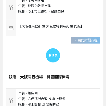
午餐 -
球場內敬請自理
晚餐 -
晚上市區逛街，敬請自理
【大阪喜來登都 或 大阪蒙特利系列 或 同級】
展開詳細行程
expand_more
第
5
天
飯店－大阪關西機場－桃園國際機場
早餐 -
飯店內
午餐 -
方便逛街自理 或 機上簡餐
晚餐 -
機上簡餐 或 溫暖的家