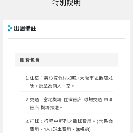
出團備註
團費包含
住宿：美杉渡假村x3晚+大阪市區飯店x1
晚。房型為兩人一室。
交通：當地機場-住宿飯店-球場交通-市區
飯店-機場接送。
打球：行程中所列之擊球費用。(含果嶺
費用、4人1球車費用、
無桿弟
)