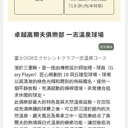
71.8 (外/內/本特草)
卓越高爾夫俱樂部 一志溫泉球場
官方網站
富士OGMエクセレントクラブ一志温泉コース
落於三重縣，是一座由傳奇設計師加裡·球員（G
ary Player）匠心規劃的 18 洞丘陵型球場。球場
以其清澈的綠色光輝和周到的佈局聞名，提供一
個平靜放鬆、充滿感動的揮桿環境，非常適合追
求休閒的球友。
此俱樂部最大的特色是其天然溫泉設施。在您完
成充滿樂趣的球賽之後，可立即沉浸於館內的天
然溫泉、露天風呂及桑拿之中。這完美結合了高
爾夫的熱情與日式溫泉的療癒功能，讓您徹底消