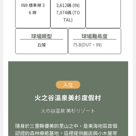
IN9 標準桿 3
3,612碼 (IN)
6 桿
7,074碼 (TO
TAL)
球場類型
球場難易度
丘陵
75.8(OUT・IN)
入住
火之谷溫泉美杉度假村
火の谷温泉 美杉リゾート
隱身於三重縣優美的里山之中，是東海地區首個
認證的森林療癒基地。這裡提供飯店與小木屋等