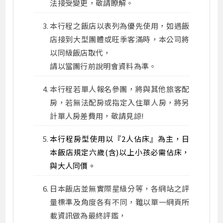
法接受變更，敬請瞭解。
本行程之飯店以表列為優先使用，如遇飯
店接到大型團體或旺季客滿時，本公司將
以同級飯店取代，
請以當團行前說明會資料為準。
本行程若單人報名參團，將與其他旅客配
房，若無法配房或指定入住單人房，將另
計單人房差費用，敬請見諒!
本行程房型使用以『2人佔床』為主，日
本飯店規定六歲(含)以上小孩必需佔床，
與大人同價。
日本飯店並無實際星級分等，各網站之評
量標準及角度各有不同，難以單一網頁所
載資訊做為最終評鑑，