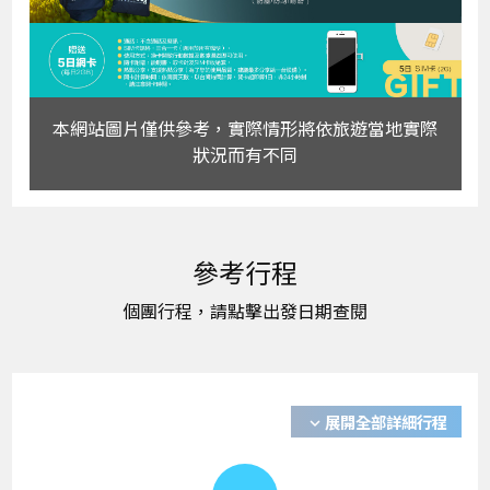
本網站圖片僅供參考，實際情形將依旅遊當地實際
狀況而有不同
展開全部詳細行程
expand_more