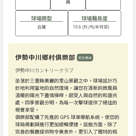
碼
球場類型
球場難易度
丘陵
70.6 (外/內/本特草)
伊勢中川鄉村俱樂部
官方網站
伊勢中川カントリークラブ
坐落於三重縣美麗的里山景觀之中。球場設計巧
妙地利用當地的自然環境，讓您在清新的微風與
溫暖的陽光下盡情揮桿，感受人與自然的和諧共
處。四季景觀分明，為每一次擊球提供了絕佳的
視覺享受。
俱樂部配備了先進的 GPS 球車導航系統，使您的
球局規劃與進行更加順暢便捷。設施方面，除了
完善的餐廳提供時令美食外，更引入了獨特的榻