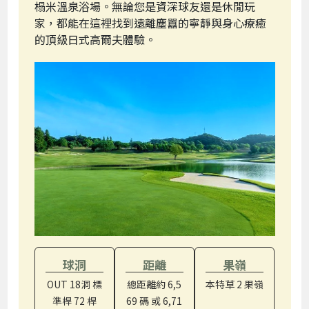
榻米溫泉浴場。無論您是資深球友還是休閒玩
家，都能在這裡找到遠離塵囂的寧靜與身心療癒
的頂級日式高爾夫體驗。
球洞
距離
果嶺
OUT 18洞 標
總距離約 6,5
本特草 2 果嶺
準桿 72 桿
69 碼 或 6,71