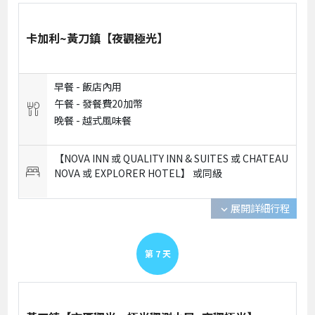
卡加利~黃刀鎮【夜觀極光】
早餐 -
飯店內用
午餐 -
發餐費20加幣
晚餐 -
越式風味餐
【NOVA INN 或 QUALITY INN & SUITES 或 CHATEAU
NOVA 或 EXPLORER HOTEL】 或
同級
展開詳細行程
expand_more
第
7
天