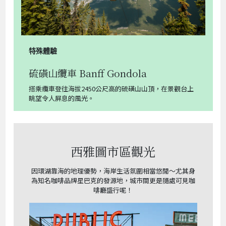
特殊體驗
硫磺山纜車 Banff Gondola
搭乘纜車登往海拔2450公尺高的硫磺山山頂，在景觀台上
眺望令人屏息的風光。
西雅圖市區觀光
因環湖靠海的地理優勢，海岸生活氛圍相當悠閒～尤其身
為知名咖啡品牌星巴克的發源地，城市間更是隨處可見咖
啡廳盛行呢！