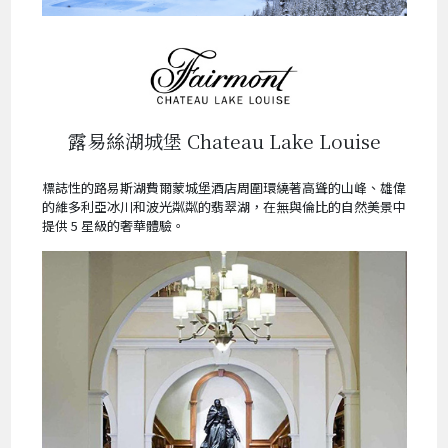
露易絲湖城堡 Chateau Lake Louise
標誌性的路易斯湖費爾蒙城堡酒店周圍環繞著高聳的山峰、雄偉
的維多利亞冰川和波光粼粼的翡翠湖，在無與倫比的自然美景中
提供 5 星級的奢華體驗。