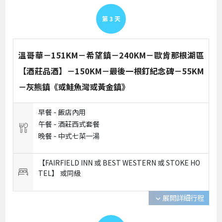
第
3
天
溫哥華－151KM－希望鎮－240KM－歐肯那根湖區
【酒莊品酒】－150KM－最後一根釘紀念碑－55KM
－灰熊鎮《或鮭魚灣或黃金鎮》
早餐 -
飯店內用
午餐 -
酒莊西式套餐
晚餐 -
中式七菜一湯
【FAIRFIELD INN 或 BEST WESTERN 或 STOKE HO
TEL】 或
同級
展開詳細行程
expand_more