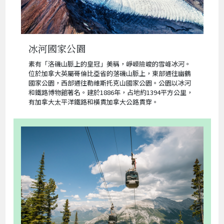
冰河國家公園
素有「洛磯山脈上的皇冠」美稱，崢嶸險峻的雪峰冰河。
位於加拿大英屬哥倫比亞省的落磯山脈上，東部通往幽鶴
國家公園，西部通往勒維斯托克山國家公園。公園以冰河
和鐵路博物館著名。建於1886年，占地約1394平方公里，
有加拿大太平洋鐵路和橫貫加拿大公路貫穿。