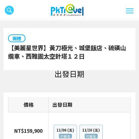
團體
【美麗星世界】黃刀極光、城堡飯店、硫磺山
纜車、西雅圖太空針塔１２日
出發日期
價格
日期
NT$159,900
11/06
(五)
11/20
(五)
可報名
可報名