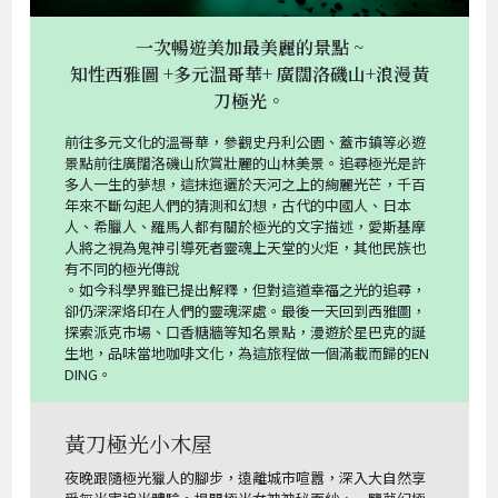
一次暢遊美加最美麗的景點 ~
知性西雅圖 +多元溫哥華+ 廣闊洛磯山+浪漫黃
刀極光。
前往多元文化的溫哥華，參觀史丹利公園、蓋市鎮等必遊
景點前往廣闊洛磯山欣賞壯麗的山林美景。追尋極光是許
多人一生的夢想，這抹迤邐於天河之上的絢麗光芒，千百
年來不斷勾起人們的猜測和幻想，古代的中國人、日本
人、希臘人、羅馬人都有關於極光的文字描述，愛斯基摩
人將之視為鬼神引導死者靈魂上天堂的火炬，其他民族也
有不同的極光傳說
。如今科學界雖已提出解釋，但對這道幸福之光的追尋，
卻仍深深烙印在人們的靈魂深處。最後一天回到西雅圖，
探索派克市場、口香糖牆等知名景點，漫遊於星巴克的誕
生地，品味當地咖啡文化，為這旅程做一個滿載而歸的EN
DING。
黃刀極光小木屋
夜晚跟隨極光獵人的腳步，遠離城市喧囂，深入大自然享