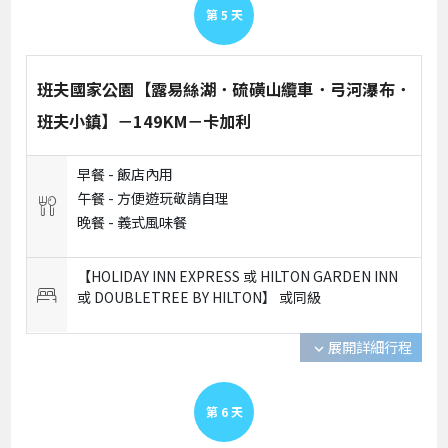
第
5
天
班夫國家公園【露易絲湖．硫磺山纜車．弓河瀑布．
班夫小鎮】－149KM－卡加利
早餐 -
飯店內用
午餐 -
方便遊玩敬請自理
晚餐 -
義式風味餐
【HOLIDAY INN EXPRESS 或 HILTON GARDEN INN
或 DOUBLETREE BY HILTON】 或
同級
展開詳細行程
expand_more
第
6
天