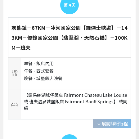
第
4
天
灰熊鎮－67KM－冰河國家公園【羅傑士峽道】－14
3KM－優鶴國家公園【翡翠湖．天然石橋】－100K
M－班夫
早餐 -
飯店內用
午餐 -
西式套餐
晚餐 -
城堡飯店晚餐
【露易絲湖城堡飯店 Fairmont Chateau Lake Louise
或 班夫溫泉城堡飯店 Fairmont Banff Springs】 或
同
級
展開詳細行程
expand_more