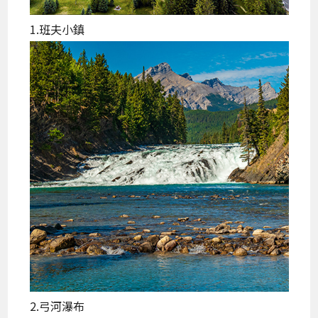
1.班夫小鎮
2.弓河瀑布