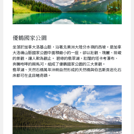
優鶴國家公園
坐落於加拿大洛基山脈，沿著北美洲大陸分水嶺的西坡。是加拿
大洛磯山脈國家公園中面積最小的一座，卻以壯觀、瑰麗、險峻
的景觀，讓人歎為觀止。 碧綠的翡翠湖，壯闊的塔卡考瀑布、
奔騰咆哮的踢馬河，組成了優鶴國家公園的三大景觀。
翡翠湖、天然石橋萬年沖刷自然形成的天然橋與伯吉斯頁岩化石
床都可在此目睹奇蹟。