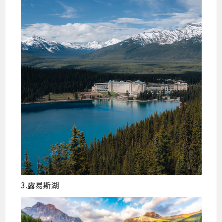
3.露易斯湖