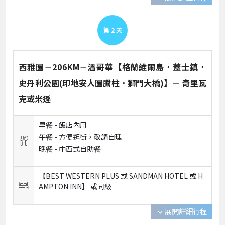
第
2
天
西雅圖－206KM－溫哥華【格蘭維爾島．蓋士鎮．
史丹利公園(印地安人圖騰柱．獅門大橋)】－ 奇里瓦
克或米遜
早餐 -
飯店內用
午餐 -
方便逛街，敬請自理
晚餐 -
中西式自助餐
【BEST WESTERN PLUS 或 SANDMAN HOTEL 或 H
AMPTON INN】 或
同級
展開詳細行程
expand_more