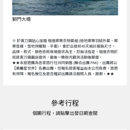
獅門大橋
※ 於黃刀鎮貼心加贈 租借禦寒衣物套組 (極地禦寒羽絨外套、禦
寒雪褲、雪地保暖鞋、手套)，會於出發前45天統計服裝尺寸。
品牌、款式、顏色依照現場提供為主，恕無法指定，租借衣物於
抵達黃刀鎮飯店提供，最後一晚極光觀測活動後歸還。
★★本旅遊團為各家旅行社共同銷售 (聯合出團 PAK)，出團將以
【美麗星世界】名義出團，但報名旅客權益由本公司負責，旅遊
有保障，報名機位及是否確認出團請洽服務人員，謝謝。★★