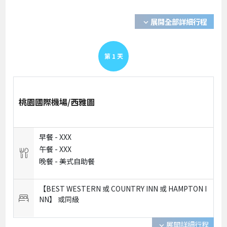
展開全部詳細行程
expand_more
第
1
天
桃園國際機場/西雅圖
早餐 -
XXX
午餐 -
XXX
晚餐 -
美式自助餐
【BEST WESTERN 或 COUNTRY INN 或 HAMPTON I
NN】 或
同級
展開詳細行程
expand_more