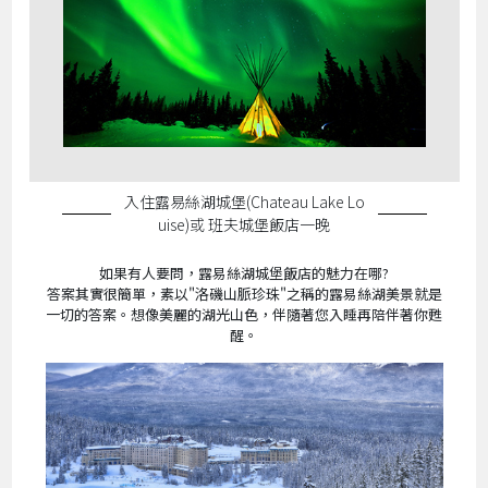
入住露易絲湖城堡(Chateau Lake Lo
uise)或 班夫城堡飯店一晚
如果有人要問，露易絲湖城堡飯店的魅力在哪?
答案其實很簡單，素以"洛磯山脈珍珠"之稱的露易絲湖美景就是
一切的答案。想像美麗的湖光山色，伴隨著您入睡再陪伴著你甦
醒。