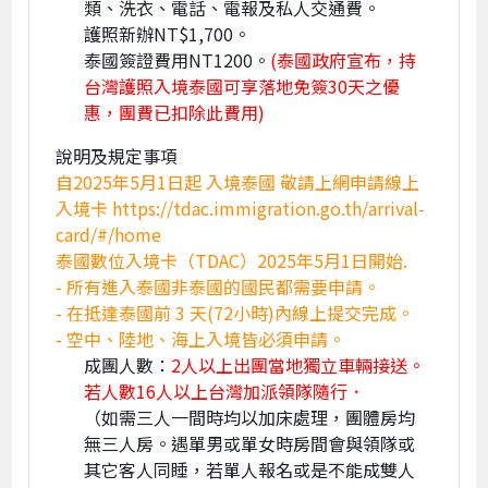
類、洗衣、電話、電報及私人交通費。
護照新辦NT$1,700。
泰國簽證費用NT1200。
(泰國政府宣布，持
台灣護照入境泰國可享落地免簽30天之優
惠，團費已扣除此費用)
說明及規定事項
自2025年5月1日起 入境泰國 敬請上網申請線上
入境卡 https://tdac.immigration.go.th/arrival-
card/#/home
泰國數位入境卡（TDAC）2025年5月1日開始.
- 所有進入泰國非泰國的國民都需要申請。
- 在抵達泰國前 3 天(72小時)內線上提交完成。
- 空中、陸地、海上入境皆必須申請。
成團人數：
2人以上出團當地獨立車輛接送。
若人數16人以上台灣加派領隊隨行．
（如需三人一間時均以加床處理，團體房均
無三人房。遇單男或單女時房間會與領隊或
其它客人同睡，若單人報名或是不能成雙人