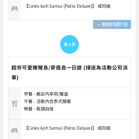
【Celes koh Samui (Patio Deluxe)】 或
同級
展開詳細行程
expand_more
第
2
天
超夯可愛豬豬島/麥遜島一日遊 (接送為活動公司派
車)
早餐 -
飯店內享用/餐盒
午餐 -
活動內含泰式簡餐
晚餐 -
敬請自理
【Celes koh Samui (Patio Deluxe)】 或
同級