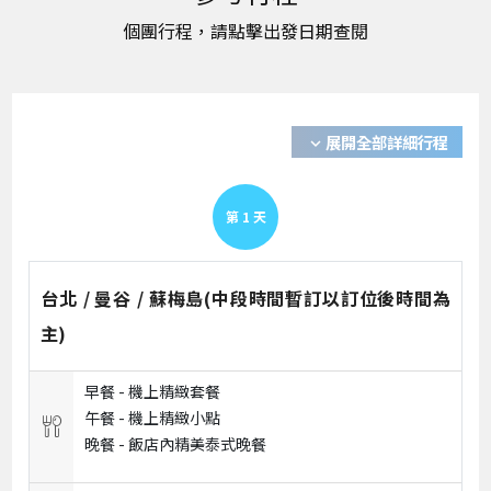
展開全部詳細行程
expand_more
第
1
天
台北 / 曼谷 / 蘇梅島(中段時間暫訂以訂位後時間為
主)
早餐 -
機上精緻套餐
午餐 -
機上精緻小點
晚餐 -
飯店內精美泰式晚餐