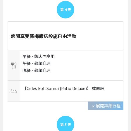
第
4
天
悠閒享受蘇梅飯店設施自由活動
早餐 -
飯店內享用
午餐 -
敬請自理
晚餐 -
敬請自理
【Celes koh Samui (Patio Deluxe)】 或
同級
展開詳細行程
expand_more
第
5
天