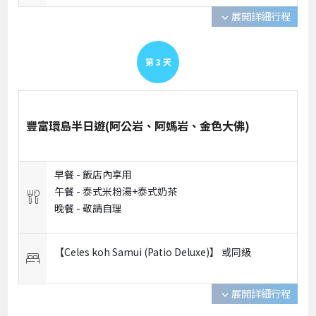
展開詳細行程
expand_more
第
3
天
豐富環島半日遊(阿公岩、阿媽岩、金色大佛)
早餐 -
飯店內享用
午餐 -
泰式米粉湯+泰式奶茶
晚餐 -
敬請自理
【Celes koh Samui (Patio Deluxe)】 或
同級
展開詳細行程
expand_more