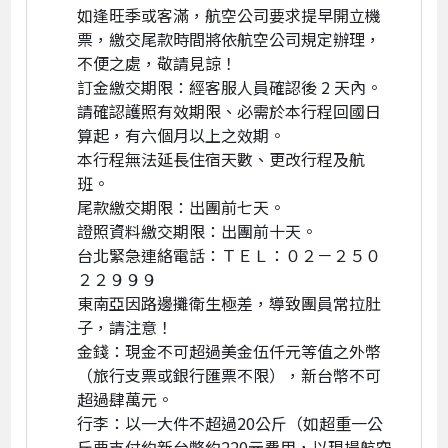
如逢旺季或客滿，航空公司要求提早開立機
票，繳交尾款時間將依航空公司規定辦理，
不便之處，敬請見諒！
訂金繳交期限：經客服人員確認後 2 天內。
請確認護照有效期限、必需於本行程回國日
算起，有六個月以上之效期。
本行程無法延長住宿天數、更改行程及航
班。
尾款繳交期限：出團前七天。
證照資料繳交期限：出團前十天。
台北緊急連絡電話：ＴＥＬ：０２－２５０
２２９９９
東南亞因路邊攤衛生極差，導致團員常拉肚
子，請注意！
金錢：現金不可超過美金伍仟元等值之外幣
（旅行支票或銀行匯票不限），新台幣不可
超過肆萬元。
行李：以一大件不超過20公斤（如超重一公
斤要支付約新台幣約220元費用，以現場航空