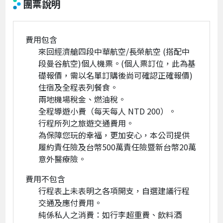
團票說明
費用包含
來回經濟艙四段中華航空/長榮航空 (搭配中
段曼谷航空)個人機票。(個人票訂位，此為基
礎報價，需以名單訂購後尚可確認正確報價)
住宿及全程表列餐食。
兩地機場稅金、燃油稅。
全程導遊小費（每天每人 NTD 200）。
行程所列之旅遊交通費用。
為保障您玩的幸福，更加安心，本公司提供
履約責任險及台幣500萬責任險暨新台幣20萬
意外醫療險。
費用不包含
行程表上未表明之各項開支，自選建議行程
交通及應付費用。
純係私人之消費：如行李超重費、飲料酒