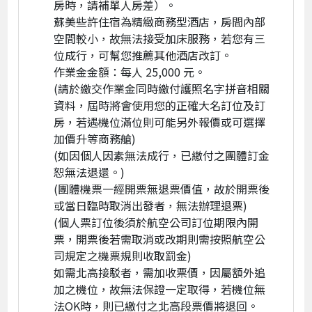
房時，請補單人房差）。
蘇美些許住宿為精緻商務型酒店，房間內部
空間較小，故無法接受加床服務，若您有三
位成行，可幫您推薦其他酒店改訂。
作業金金額：每人 25,000 元。
(請於繳交作業金同時繳付護照名字拼音相關
資料，屆時將會使用您的正確大名訂位及訂
房，若遇機位滿位則可能另外報價或可選擇
加價升等商務艙)
(如因個人因素無法成行，已繳付之團體訂金
恕無法退還。)
(團體機票一經開票無退票價值，故於開票後
或當日臨時取消出發者，無法辦理退票)
(個人票訂位後須於航空公司訂位期限內開
票，開票後若需取消或改期則需按照航空公
司規定之機票規則收取罰金)
如需北高接駁者，需加收票價，因屬額外追
加之機位，故無法保證一定取得，若機位無
法OK時，則已繳付之北高段票價將退回。