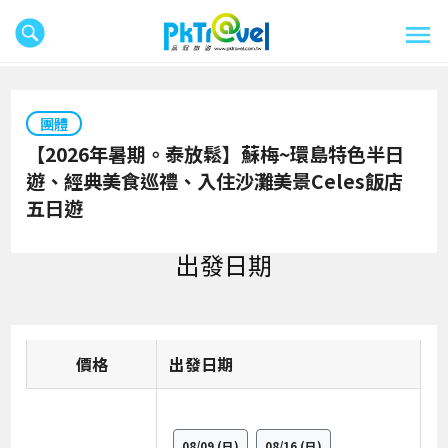
團體
【2026年暑期。泰放鬆】蘇梅~環島特色半日
遊、經典美食巡禮、入住沙灘美景Celes飯店
五日遊
出發日期
價格
日期
08/09
(日)
08/16
(日)