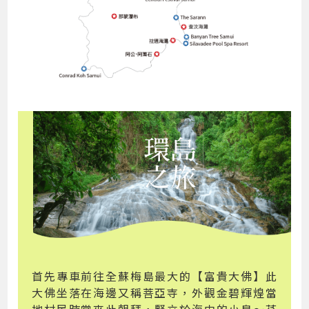
首先專車前往全蘇梅島最大的【富貴大佛】此
大佛坐落在海邊又稱菩亞寺，外觀金碧輝煌當