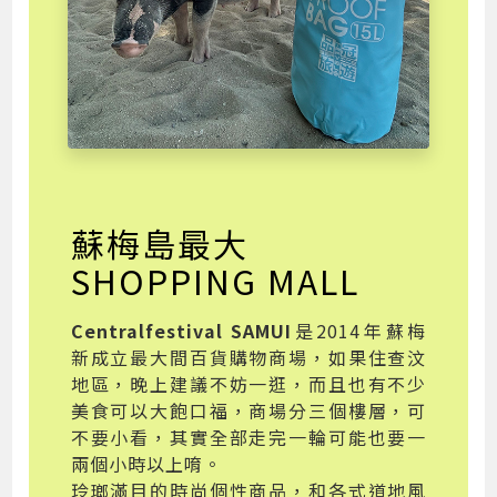
蘇梅島最大
SHOPPING MALL
Centralfestival SAMUI
是2014年蘇梅
新成立最大間百貨購物商場，如果住查汶
地區，晚上建議不妨一逛，而且也有不少
美食可以大飽口福，商場分三個樓層，可
不要小看，其實全部走完一輪可能也要一
兩個小時以上唷。
玲瑯滿目的時尚個性商品，和各式道地風