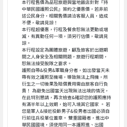
本行程售價為品冠旅遊與當地飯店針對『持
中華民國護照公民』簽約之優惠價，若非前
述公民身分，相關售價請洽客服人員，造成
不便，敬請見諒！
本行程超優惠，行程及餐食恕無法更動或增
減，有異動任何一項，須另行估價，敬請見
諒。
本行程設定為團體旅遊，顧及旅客於出遊期
間之人身安全及相關問題，旅遊行程期間，
恕無法接受脫隊之要求。
護照自帶&役男&軍職身分者，如出發當天未
帶有效之護照至機場，導致無法上飛機，所
衍生之一切後果及賠償費用需由旅客自行負
責！ 為避免出國當天出現無法出境的情況，
在此特別懇請，再次檢查&確認您的護照應持
有滿半年以上效期，始可入境其它國家 。 若
您是軍人&接近役齡男子&役男者出國必須自
行前往兵役單位蓋章。 雙重國籍者，進出中
華民國國境，須使用同一本護照進、出國