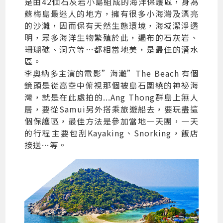
是由42個石灰岩小島組成的海洋保護區，身為
蘇梅島最迷人的地方，擁有很多小海灣及漂亮
的沙灘，因而保有天然生態環境，海域潔淨透
明，眾多海洋生物繁殖於此，遍布的石灰岩、
珊瑚礁、洞穴等…都相當地美，是最佳的潛水
區。
李奧納多主演的電影”海灘”The Beach 有個
鏡頭是從高空中俯視那個被島石圍繞的神祕海
灣，就是在此處拍的...Ang Thong群島上無人
居，要從Samui另外搭乘旅遊船去，要玩盡這
個保護區，最佳方法是參加當地一天團，一天
的行程主要包刮Kayaking、Snorking，飯店
接送…等。