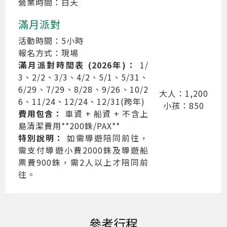
營業時間：白天
滿月派對
活動時間：5小時
報名方式：現場
滿月派對時間表 (2026年)：
1/
3、2/2
、
3/3
、
4/2
、
5/1
、
5/31
、
6/29
、7/29、
8/28
、
9/26
、
10/2
大人：1,200
6
、
11/24
、
12/24
、
12/31(跨年)
小孩：850
費用包含：
車資 + 船資 + 不含上
島清潔費用**200銖/PAX**
特別說明：
如需導遊陪同前往，
需支付導遊小費2000銖及導遊船
票費900銖，需2人以上才陪同前
往。