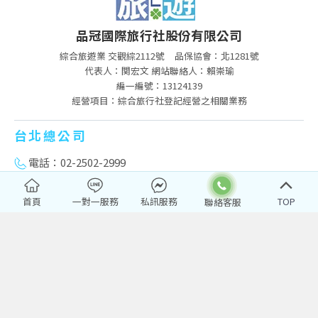
品冠國際旅行社股份有限公司
綜合旅遊業 交觀綜2112號
品保協會：北1281號
代表人：関宏文 網站聯絡人：賴崇瑜
編一編號：13124139
經營項目：綜合旅行社登記經營之相關業務
台北總公司
電話：02-2502-2999
台北市中山區南京東路3段103號11樓
首頁
一對一服務
私訊服務
TOP
service@pktravel.com.tw
台中分公司
電話：04-2322-3333
台中市西區台灣大道二段501號14樓之2