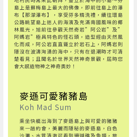
地村民時常來此朝拜，豎立於海中的小島～芬
島上是蘇梅島上最大的佛像，即前往島上的瀑
布【那濛瀑布】，享受芬多精洗禮，續往環島
公路眺望島上迷人的海濱及充滿南國風味的椰
林風光，旭前往參觀天然奇岩”阿公岩”及”
阿媽岩”極具特色的怪石頭，造型經由天然風
化而成，阿公岩直直聳立於岩石上，阿媽岩則
隱沒在波濤洶湧的海中，只有在退潮時才可清
楚看見；且聞名於世界天然神奇景觀，屆時您
會大感造物神之神奇奧妙！
麥遜可愛豬豬島
Koh Mad Sum
乘坐快艇出海到了麥遜島上與可愛的豬豬
來一趟約會，美麗而隱秘的麥遜島，白色
沙灘、水質清澈可看到珊瑚礁及魚類，旅