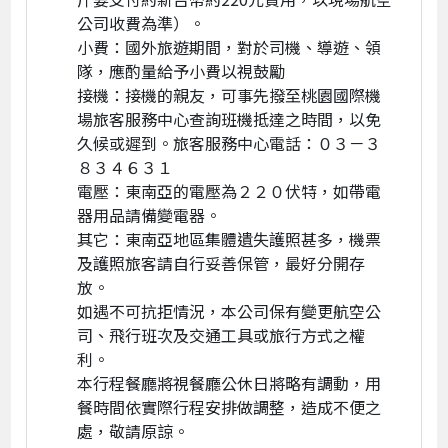
公司收費為準）。
小費：國外旅遊期間，對於司機、導遊、領
隊，應酌量給予小費以視鼓勵
接機：接機的親友，可事先撥至桃園國際機
場旅客服務中心查詢班機抵達之時間，以免
久候或遲到。旅客服務中心電話：０３－３
８３４６３１
電壓：東南亞的電壓為２２０伏特，如帶電
器用品請備變電器。
其它：東南亞地區集體遺失護照甚多，機票
及護照旅客請自行妥善保管，最好分開存
放。
如遇不可抗拒情況，本公司保有變更航空公
司、飛行班次及交通工具或旅行方式之權
利。
本行程餐廳將視餐廳公休日將略有調動，用
餐時間依實際行程安排做調整，造成不便之
處，敬請原諒。