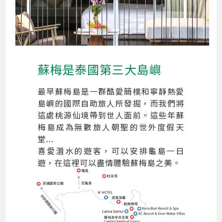
蘇梅是泰國第三大島嶼
最早蘇梅島是一群酷愛簡樸和寧靜熱愛
島嶼的國際自助旅人所發掘，而我們將
這處桃源仙境帶到世人面前。這些年蘇
梅島成為無數旅人朝聖的世外度假天
堂...
喜愛潛水的遊客，可以安排龜島一日
遊，在這裡可以盡情體驗蘇梅島之美。