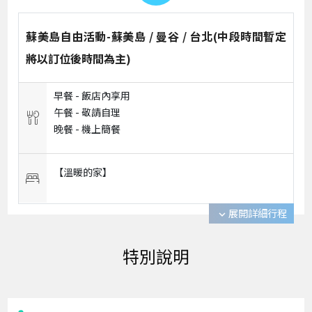
蘇美島自由活動-蘇美島 / 曼谷 / 台北(中段時間暫定
將以訂位後時間為主)
早餐 -
飯店內享用
午餐 -
敬請自理
晚餐 -
機上簡餐
【溫暖的家】
展開詳細行程
expand_more