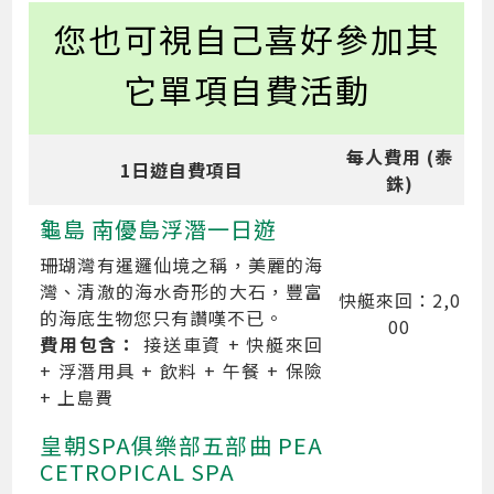
您也可視自己喜好參加其
它單項自費活動
每人費用 (泰
1日遊自費項目
銖)
龜島 南優島浮潛一日遊
珊瑚灣有暹邏仙境之稱，美麗的海
灣、清澈的海水奇形的大石，豐富
快艇來回：2,0
的海底生物您只有讚嘆不已。
00
費用包含：
接送車資 + 快艇來回
+ 浮潛用具 + 飲料 + 午餐 + 保險
+ 上島費
皇朝SPA俱樂部五部曲 PEA
CETROPICAL SPA