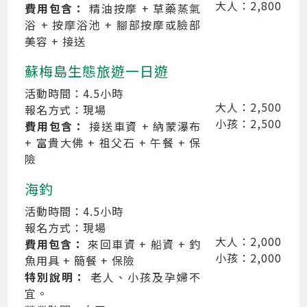
大人：2,800
費用包含：
精油按摩 + 草藥蒸氣
浴 + 按摩浴池 + 腳部按摩或臉部
美容 + 接送
蘇梅島生態旅遊一日遊
活動時間：4.5小時
大人：2,500
報名方式：現場
小孩：2,500
費用包含：
接送車資 + 納蒙瀑布
+ 富貴大佛 + 祖父石 + 午餐 + 保
險
海釣
活動時間：4.5小時
報名方式：現場
大人：2,000
費用包含：
來回車資 + 船資 + 釣
小孩：2,000
魚用具 + 簡餐 + 保險
特別說明：
老人、小孩及孕婦不
宜。