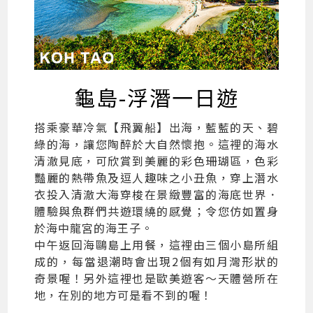
龜島-浮潛一日遊
搭乘豪華冷氣【飛翼船】出海，藍藍的天、碧
綠的海，讓您陶醉於大自然懷抱。這裡的海水
清澈見底，可欣賞到美麗的彩色珊瑚區，色彩
豔麗的熱帶魚及逗人趣味之小丑魚，穿上潛水
衣投入清澈大海穿梭在景緻豐富的海底世界．
體驗與魚群們共遊環繞的感覺；令您仿如置身
於海中龍宮的海王子。
中午返回海鷗島上用餐，這裡由三個小島所組
成的，每當退潮時會出現2個有如月灣形狀的
奇景喔！另外這裡也是歐美遊客～天體營所在
地，在別的地方可是看不到的喔！