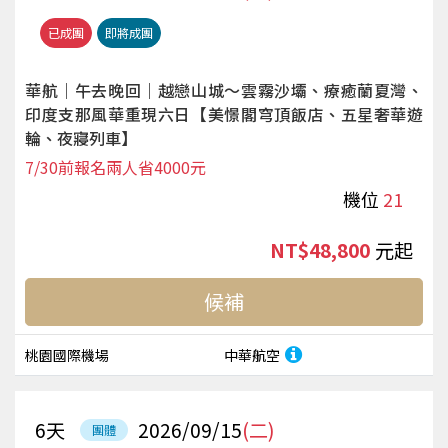
已成團
即將成團
華航｜午去晚回｜越戀山城～雲霧沙壩、療癒蘭夏灣、
印度支那風華重現六日【美憬閣穹頂飯店、五星奢華遊
輪、夜寢列車】
7/30前報名兩人省4000元
機位
21
NT$48,800
起
候補
桃園國際機場
中華航空
6
天
2026/09/15
(二)
團體