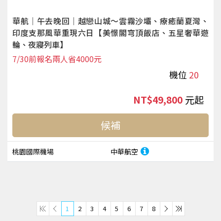
華航｜午去晚回｜越戀山城～雲霧沙壩、療癒蘭夏灣、
印度支那風華重現六日【美憬閣穹頂飯店、五星奢華遊
輪、夜寢列車】
7/30前報名兩人省4000元
機位
20
NT$49,800
起
候補
桃園國際機場
中華航空
1
2
3
4
5
6
7
8