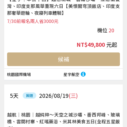
灣、印度支那風華重現六日【美憬閣穹頂飯店、印度支
那奢華遊輪、夜寢列車體驗】
7/30前報名兩人省3000元
機位
20
NT$49,800
起
候補
桃園國際機場
星宇航空
5
天
2026/08/19
(三)
團體
越航｜桃園｜越純粹～天空之城沙壩、番西邦峰、玻璃
橋、雲間村寨、紅瑤藥浴、米其林美食五日(全程五星飯