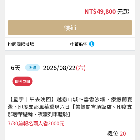
NT$49,800
起
候補
桃園國際機場
中華航空
6
天
2026/08/22
(六)
團體
即將成團
【星宇｜午去晚回】越戀山城～雲霧沙壩、療癒蘭夏
灣、印度支那風華重現六日【美憬閣穹頂飯店、印度支
那奢華遊輪、夜寢列車體驗】
7/30前報名兩人省3000元
機位
20