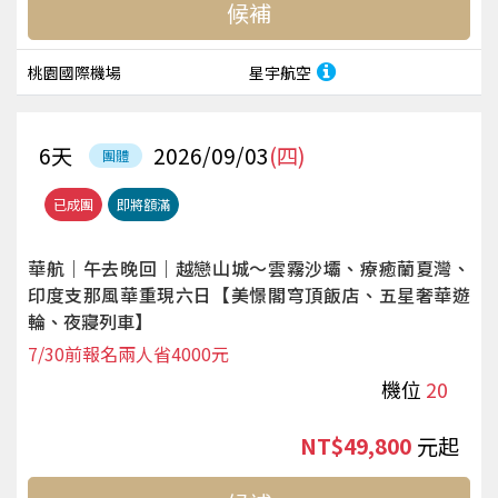
候補
桃園國際機場
星宇航空
6
天
2026/09/03
(四)
團體
已成團
即將額滿
華航｜午去晚回｜越戀山城～雲霧沙壩、療癒蘭夏灣、
印度支那風華重現六日【美憬閣穹頂飯店、五星奢華遊
輪、夜寢列車】
7/30前報名兩人省4000元
機位
20
NT$49,800
起