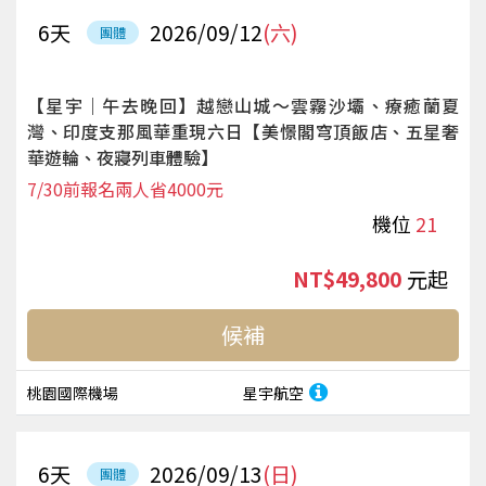
6
天
2026/09/12
(六)
團體
【星宇｜午去晚回】越戀山城～雲霧沙壩、療癒蘭夏
灣、印度支那風華重現六日【美憬閣穹頂飯店、五星奢
華遊輪、夜寢列車體驗】
7/30前報名兩人省4000元
機位
21
NT$49,800
起
候補
桃園國際機場
星宇航空
6
天
2026/09/13
(日)
團體