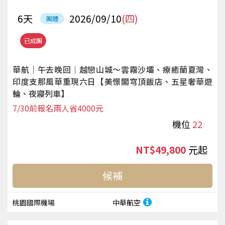
6
天
2026/09/10
(四)
團體
已成團
華航｜午去晚回｜越戀山城～雲霧沙壩、療癒蘭夏灣、
印度支那風華重現六日【美憬閣穹頂飯店、五星奢華遊
輪、夜寢列車】
7/30前報名兩人省4000元
機位
22
NT$49,800
起
候補
桃園國際機場
中華航空