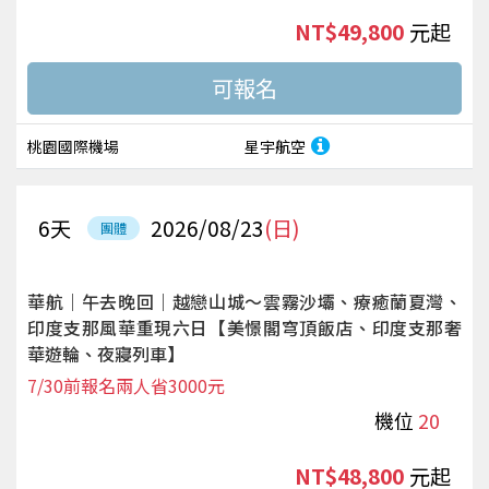
NT$49,800
起
桃園國際機場
星宇航空
6
天
2026/08/23
(日)
團體
華航｜午去晚回｜越戀山城～雲霧沙壩、療癒蘭夏灣、
印度支那風華重現六日【美憬閣穹頂飯店、印度支那奢
華遊輪、夜寢列車】
7/30前報名兩人省3000元
機位
20
NT$48,800
起