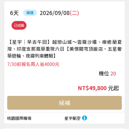
6
天
2026/09/08
(二)
團體
已成團
【星宇｜早去午回】越戀山城～雲霧沙壩、療癒蘭夏
灣、印度支那風華重現六日【美憬閣穹頂飯店、五星奢
華遊輪、夜寢列車體驗】
7/30前報名兩人省4000元
機位
20
NT$49,800
起
候補
桃園國際機場
星宇航空