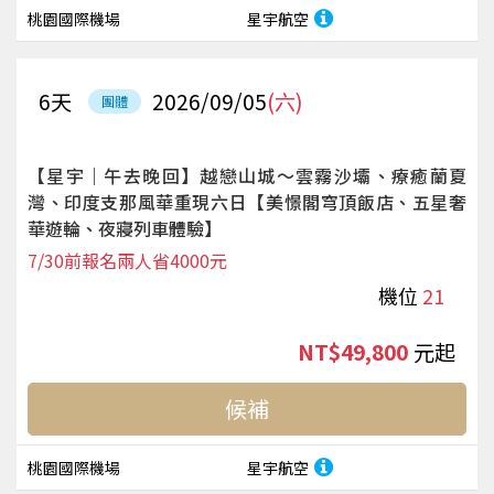
桃園國際機場
星宇航空
6
天
2026/09/05
(六)
團體
【星宇｜午去晚回】越戀山城～雲霧沙壩、療癒蘭夏
灣、印度支那風華重現六日【美憬閣穹頂飯店、五星奢
華遊輪、夜寢列車體驗】
7/30前報名兩人省4000元
機位
21
NT$49,800
起
候補
桃園國際機場
星宇航空