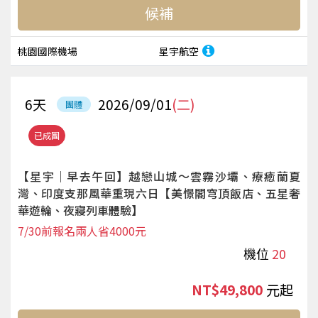
候補
桃園國際機場
星宇航空
6
天
2026/09/01
(二)
團體
已成團
【星宇｜早去午回】越戀山城～雲霧沙壩、療癒蘭夏
灣、印度支那風華重現六日【美憬閣穹頂飯店、五星奢
華遊輪、夜寢列車體驗】
7/30前報名兩人省4000元
機位
20
NT$49,800
起