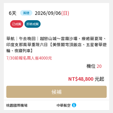
6
天
2026/09/06
(日)
團體
已成團
即將成團
華航｜午去晚回｜越戀山城～雲霧沙壩、療癒蘭夏灣、
印度支那風華重現六日【美憬閣穹頂飯店、五星奢華遊
輪、夜寢列車】
7/30前報名兩人省4000元
機位
20
NT$48,800
起
候補
桃園國際機場
中華航空