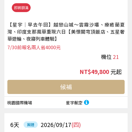
即將額滿
【星宇｜早去午回】越戀山城～雲霧沙壩、療癒蘭夏
灣、印度支那風華重現六日【美憬閣穹頂飯店、五星奢
華遊輪、夜寢列車體驗】
7/30前報名兩人省4000元
機位
21
NT$49,800
起
候補
桃園國際機場
星宇航空
6
天
2026/09/17
(四)
團體