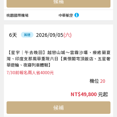
候補
桃園國際機場
中華航空
6
天
2026/09/05
(六)
團體
【星宇｜午去晚回】越戀山城～雲霧沙壩、療癒蘭夏
灣、印度支那風華重現六日【美憬閣穹頂飯店、五星奢
華遊輪、夜寢列車體驗】
7/30前報名兩人省4000元
機位
20
NT$49,800
起
候補