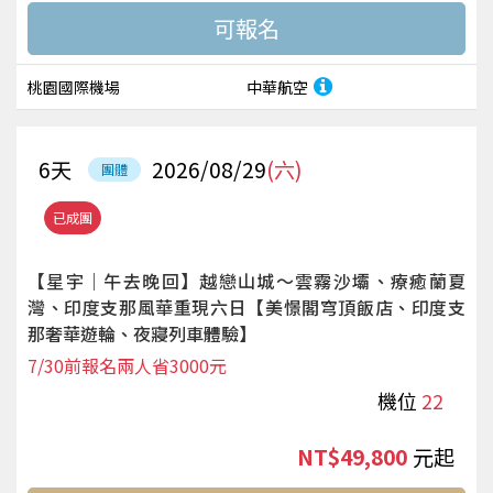
桃園國際機場
中華航空
6
天
2026/08/29
(六)
團體
已成團
【星宇｜午去晚回】越戀山城～雲霧沙壩、療癒蘭夏
灣、印度支那風華重現六日【美憬閣穹頂飯店、印度支
那奢華遊輪、夜寢列車體驗】
7/30前報名兩人省3000元
機位
22
NT$49,800
起