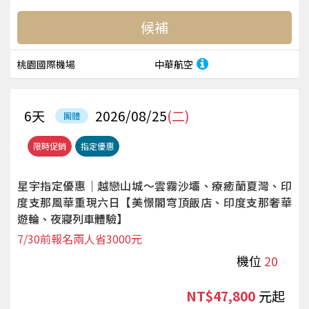
候補
桃園國際機場
中華航空
6
天
2026/08/25
(二)
團體
限時促銷
指定優惠
星宇指定優惠｜越戀山城～雲霧沙壩、療癒蘭夏灣、印
度支那風華重現六日【美憬閣穹頂飯店、印度支那奢華
遊輪、夜寢列車體驗】
7/30前報名兩人省3000元
機位
20
NT$47,800
起