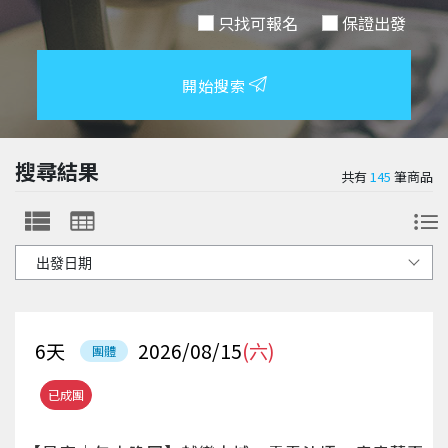
只找可報名
保證出發
開始搜索
搜尋結果
共有
145
筆商品
6
天
2026/08/15
(六)
團體
已成團