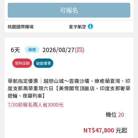
桃園國際機場
星宇航空
6
天
2026/08/27
(四)
團體
限時促銷
破盤優惠
華航指定優惠｜越戀山城～雲霧沙壩、療癒蘭夏灣、印
度支那風華重現六日【美憬閣穹頂飯店、印度支那奢華
遊輪、夜寢列車】
7/30前報名兩人省3000元
機位
20
NT$47,800
起