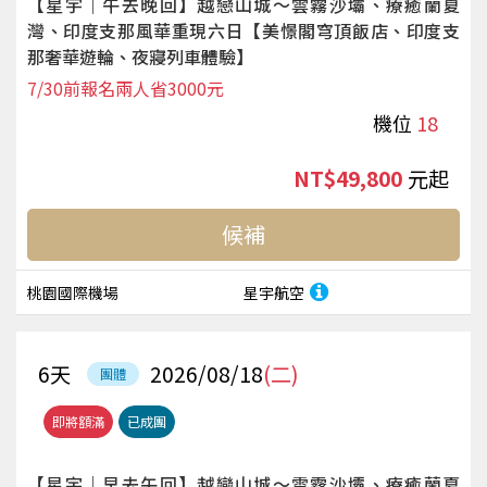
【星宇｜午去晚回】越戀山城～雲霧沙壩、療癒蘭夏
灣、印度支那風華重現六日【美憬閣穹頂飯店、印度支
那奢華遊輪、夜寢列車體驗】
7/30前報名兩人省3000元
機位
18
NT$49,800
起
候補
桃園國際機場
星宇航空
6
天
2026/08/18
(二)
團體
即將額滿
已成團
【星宇｜早去午回】越戀山城～雲霧沙壩、療癒蘭夏