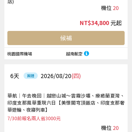
店)
機位
20
NT$34,800
起
候補
桃園國際機場
越南航空
6
天
2026/08/20
(四)
團體
華航｜午去晚回｜越戀山城～雲霧沙壩、療癒蘭夏灣、
印度支那風華重現六日【美憬閣穹頂飯店、印度支那奢
華遊輪、夜寢列車】
7/30前報名兩人省3000元
機位
20