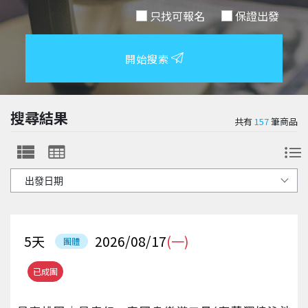
只找可報名
保證出發
開始搜索
搜尋結果
共有
157
筆商品
5
天
2026/08/17
(一)
團體
已成團