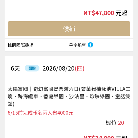
NT$47,800
起
候補
桃園國際機場
星宇航空
6
天
2026/08/20
(四)
團體
太陽富國｜奇幻富國島樂遊六日(奢華獨棟泳池VILLA三
晚、跨海纜車、香島樂園、沙法里、珍珠樂園、童話雙
鎮)
6/15前完成報名兩人省4000元
機位
20