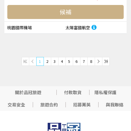
候補
桃園國際機場
太陽富國航空
1
2
3
4
5
6
7
8
關於品冠旅遊
付款取貨
隱私權保護
交易安全
旅遊合約
招募菁英
與我聯絡