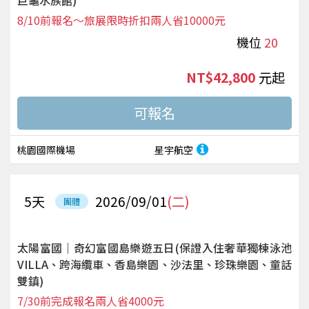
巨龜水族館)
8/10前報名～旅展限時折扣兩人省10000元
機位
20
NT$42,800
起
桃園國際機場
星宇航空
5
天
2026/09/01
(二)
團體
太陽富國｜奇幻富國島樂遊五日(保證入住奢華獨棟泳池
VILLA、跨海纜車、香島樂園、沙法里、珍珠樂園、童話
雙鎮)
7/30前完成報名兩人省4000元