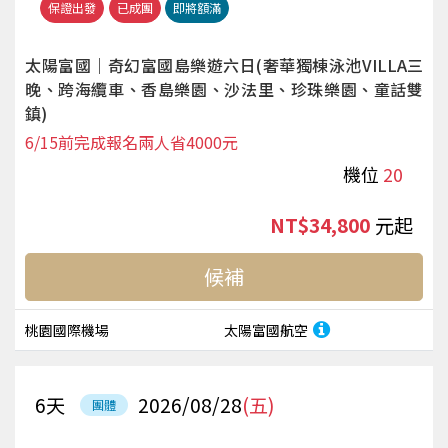
保證出發
已成團
即將額滿
太陽富國｜奇幻富國島樂遊六日(奢華獨棟泳池VILLA三
晚、跨海纜車、香島樂園、沙法里、珍珠樂園、童話雙
鎮)
6/15前完成報名兩人省4000元
機位
20
NT$34,800
起
候補
桃園國際機場
太陽富國航空
6
天
2026/08/28
(五)
團體