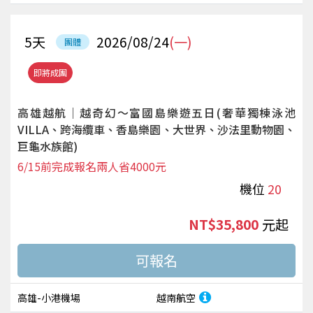
5
天
2026/08/24
(一)
團體
即將成團
高雄越航｜越奇幻～富國島樂遊五日(奢華獨棟泳池
VILLA、跨海纜車、香島樂園、大世界、沙法里動物園、
巨龜水族館)
6/15前完成報名兩人省4000元
機位
20
NT$35,800
起
高雄-小港機場
越南航空