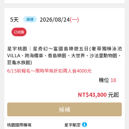
5
天
2026/08/24
(一)
團體
已成團
星宇桃園｜星奇幻～富國島樂遊五日(奢華獨棟泳池
VILLA、跨海纜車、香島樂園、大世界、沙法里動物園、
巨龜水族館)
6/15前報名～限時早鳥折扣兩人省4000元
機位
18
NT$43,800
起
候補
桃園國際機場
星宇航空