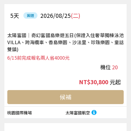
5
天
2026/08/25
(二)
團體
太陽富國｜奇幻富國島樂遊五日(保證入住奢華獨棟泳池
VILLA、跨海纜車、香島樂園、沙法里、珍珠樂園、童話
雙鎮)
6/15前完成報名兩人省4000元
機位
20
NT$30,800
起
候補
桃園國際機場
太陽富國航空