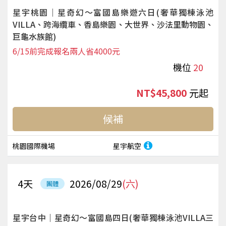
星宇桃園｜星奇幻～富國島樂遊六日(奢華獨棟泳池
VILLA、跨海纜車、香島樂園、大世界、沙法里動物園、
巨龜水族館)
6/15前完成報名兩人省4000元
機位
20
NT$45,800
起
候補
桃園國際機場
星宇航空
4
天
2026/08/29
(六)
團體
星宇台中｜星奇幻～富國島四日(奢華獨棟泳池VILLA三