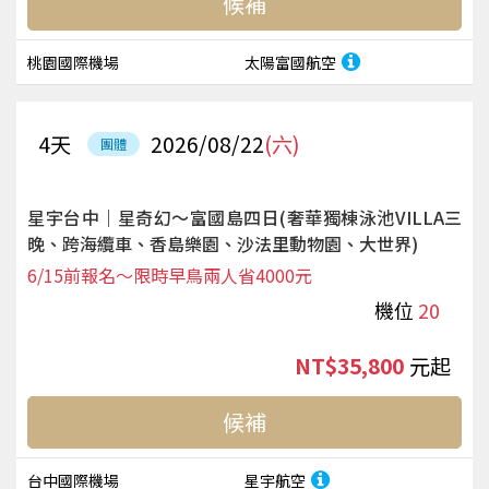
候補
桃園國際機場
太陽富國航空
4
天
2026/08/22
(六)
團體
星宇台中｜星奇幻～富國島四日(奢華獨棟泳池VILLA三
晚、跨海纜車、香島樂園、沙法里動物園、大世界)
6/15前報名～限時早鳥兩人省4000元
機位
20
NT$35,800
起
候補
台中國際機場
星宇航空