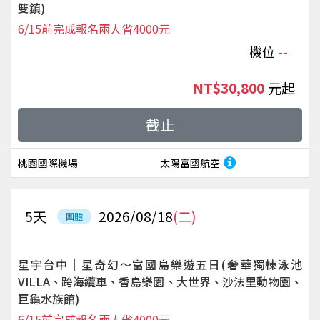
雙鎮)
6/15前完成報名兩人省4000元
機位
--
NT$30,800
起
截止
桃園國際機場
太陽富國航空
5
天
2026/08/18
(二)
團體
星宇台中｜星奇幻～富國島樂遊五日(奢華獨棟泳池
VILLA、跨海纜車、香島樂園、大世界、沙法里動物園、
巨龜水族館)
6/15前完成報名兩人省4000元