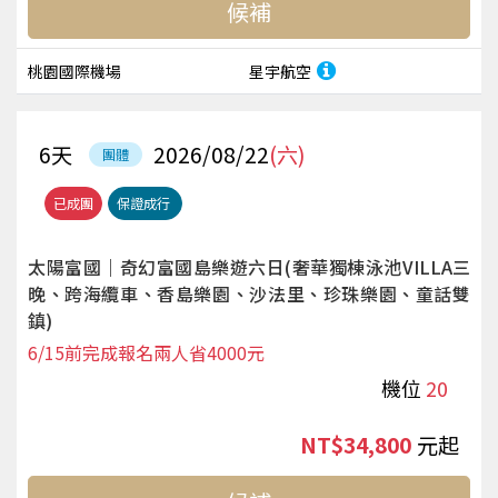
候補
桃園國際機場
星宇航空
6
天
2026/08/22
(六)
團體
已成團
保證成行
太陽富國｜奇幻富國島樂遊六日(奢華獨棟泳池VILLA三
晚、跨海纜車、香島樂園、沙法里、珍珠樂園、童話雙
鎮)
6/15前完成報名兩人省4000元
機位
20
NT$34,800
起