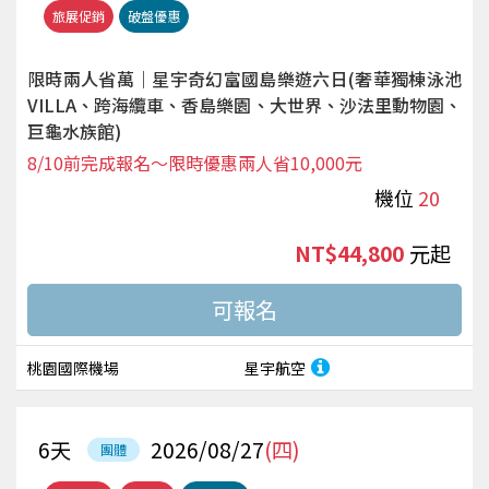
旅展促銷
破盤優惠
限時兩人省萬｜星宇奇幻富國島樂遊六日(奢華獨棟泳池
VILLA、跨海纜車、香島樂園、大世界、沙法里動物園、
巨龜水族館)
8/10前完成報名～限時優惠兩人省10,000元
機位
20
NT$44,800
起
桃園國際機場
星宇航空
6
天
2026/08/27
(四)
團體