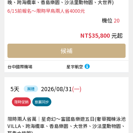
晚、跨海纜車、香島樂園、沙法里動物園、大世界)
6/15前報名～限時早鳥兩人省4000元
機位
20
NT$35,800
起
候補
台中國際機場
星宇航空
5
天
2026/08/31
(一)
團體
限時促銷
旅展同步
限時兩人省萬｜星奇幻～富國島樂遊五日(奢華獨棟泳池
VILLA、跨海纜車、香島樂園、大世界、沙法里動物園、