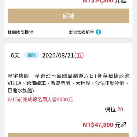
NT$34,800
起
候補
桃園國際機場
太陽富國航空
6
天
2026/08/21
(五)
團體
星宇桃園｜星奇幻～富國島樂遊六日(奢華獨棟泳池
VILLA、跨海纜車、香島樂園、大世界、沙法里動物園、
巨龜水族館)
6/15前完成報名兩人省4000元
機位
20
NT$47,800
起