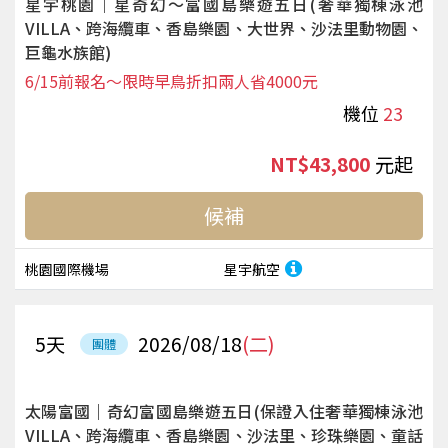
星宇桃園｜星奇幻～富國島樂遊五日(奢華獨棟泳池
VILLA、跨海纜車、香島樂園、大世界、沙法里動物園、
巨龜水族館)
6/15前報名～限時早鳥折扣兩人省4000元
機位
23
NT$43,800
起
候補
桃園國際機場
星宇航空
5
天
2026/08/18
(二)
團體
太陽富國｜奇幻富國島樂遊五日(保證入住奢華獨棟泳池
VILLA、跨海纜車、香島樂園、沙法里、珍珠樂園、童話