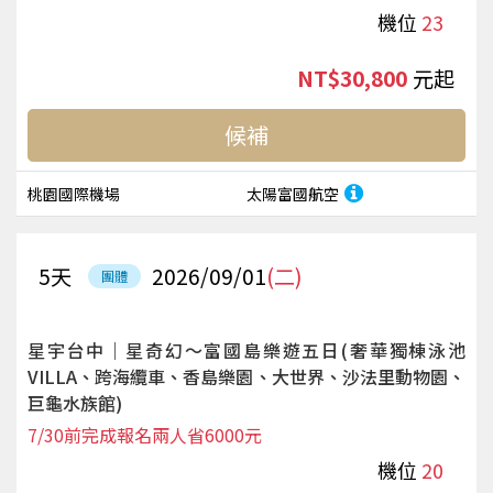
機位
23
NT$30,800
起
候補
桃園國際機場
太陽富國航空
5
天
2026/09/01
(二)
團體
星宇台中｜星奇幻～富國島樂遊五日(奢華獨棟泳池
VILLA、跨海纜車、香島樂園、大世界、沙法里動物園、
巨龜水族館)
7/30前完成報名兩人省6000元
機位
20