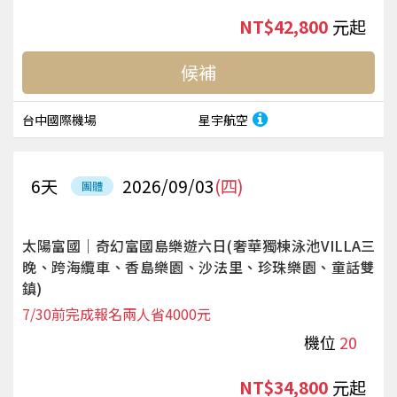
NT$42,800
起
候補
台中國際機場
星宇航空
6
天
2026/09/03
(四)
團體
太陽富國｜奇幻富國島樂遊六日(奢華獨棟泳池VILLA三
晚、跨海纜車、香島樂園、沙法里、珍珠樂園、童話雙
鎮)
7/30前完成報名兩人省4000元
機位
20
NT$34,800
起