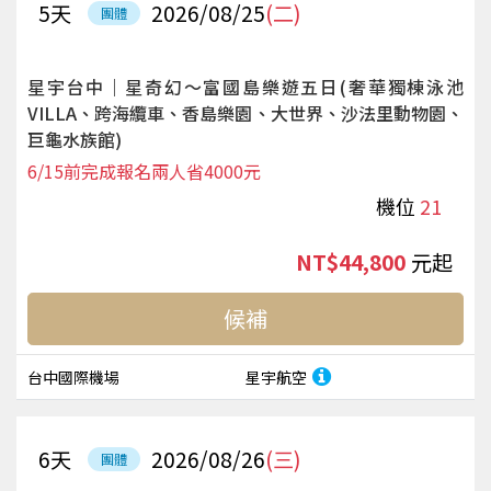
5
天
2026/08/25
(二)
團體
星宇台中｜星奇幻～富國島樂遊五日(奢華獨棟泳池
VILLA、跨海纜車、香島樂園、大世界、沙法里動物園、
巨龜水族館)
6/15前完成報名兩人省4000元
機位
21
NT$44,800
起
候補
台中國際機場
星宇航空
6
天
2026/08/26
(三)
團體