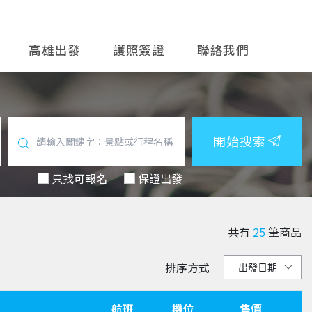
高雄出發
護照簽證
聯絡我們
開始搜索
只找可報名
保證出發
共有
25
筆商品
排序方式
航班
機位
售價