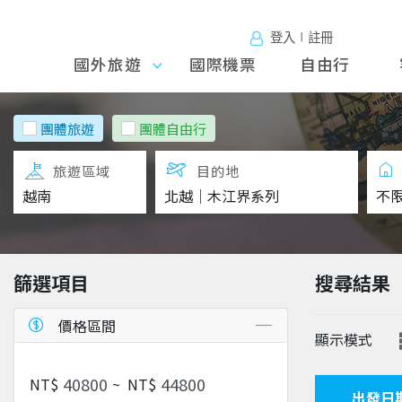
登入∣註冊
國外旅遊
國外旅
國際機票
自由行
遊
團體旅遊
團體自由行
旅遊區域
目的地
篩選項目
搜尋結果
價格區間
顯示模式
NT$
~
NT$
出發日