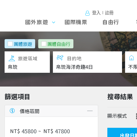
登入∣註冊
國外旅遊
國外旅
國際機票
自由行
遊
團體旅遊
團體自由行
旅遊區域
目的地
篩選項目
搜尋結果
價格區間
顯示模式
NT$
~
NT$
出發日