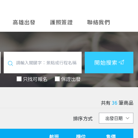
高雄出發
護照簽證
聯絡我們
開始搜索
只找可報名
保證出發
共有
36
筆商品
排序方式
航班
機位
售價