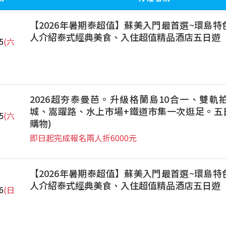
【2026年暑期泰超值】蘇美入門最首選~環島
人介紹泰式經典美食、入住超值精品酒店五日遊
5
(六
2026超夯泰曼芭。升級格蘭島10合一、雙軌
城、嵩躍路、水上市場+鐵道市集一次逛足。五日
5
(六
購物)
即日起完成報名兩人折6000元
【2026年暑期泰超值】蘇美入門最首選~環島
人介紹泰式經典美食、入住超值精品酒店五日遊
6
(日