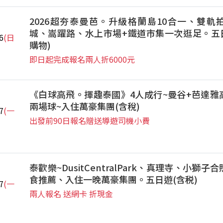
2026超夯泰曼芭。升級格蘭島10合一、雙軌
城、嵩躍路、水上市場+鐵道市集一次逛足。五日
6
(日
購物)
即日起完成報名兩人折6000元
《白球高飛。揮趣泰國》4人成行~曼谷+芭達雅
兩場球~入住萬豪集團(含稅)
7
(一
出發前90日報名贈送導遊司機小費
泰歡樂~DusitCentralPark、真理寺、小獅
食推薦、入住一晚萬豪集團。五日遊(含税)
7
(一
兩人報名 送網卡 折現金