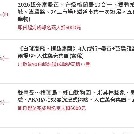
2026超夯泰曼芭。升級格蘭島10合一、雙軌
城、嵩躍路、水上市場+鐵道市集一次逛足。五日
3
(日
購物)
即日起完成報名兩人折6000元
《白球高飛。揮趣泰國》4人成行~曼谷+芭達雅
兩場球~入住萬豪集團(含稅)
4
(一
出發前90日報名贈送導遊司機小費
雙享受～格蘭島、綠山動物園、米其林藍象、
驗、AKARA哈奴曼沉浸式體驗、入住萬豪集團。
4
(一
即日起至完成報名兩人扣6000元