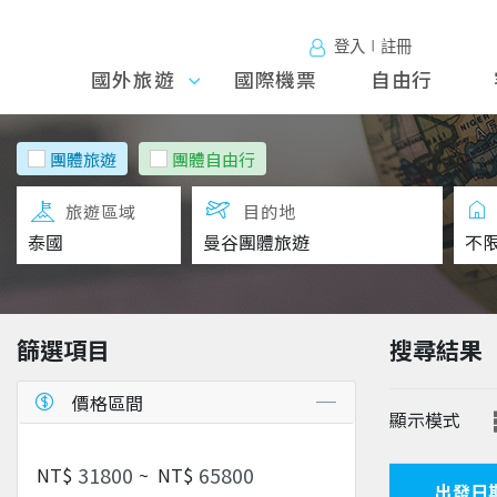
登入∣註冊
國外旅遊
國外旅
國際機票
自由行
遊
團體旅遊
團體自由行
旅遊區域
目的地
篩選項目
搜尋結果
價格區間
顯示模式
NT$
~
NT$
出發日