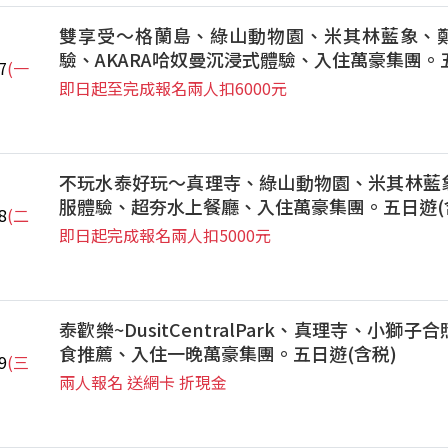
雙享受～格蘭島、綠山動物園、米其林藍象、
驗、AKARA哈奴曼沉浸式體驗、入住萬豪集團。
7
(一
即日起至完成報名兩人扣6000元
不玩水泰好玩～真理寺、綠山動物園、米其林藍
服體驗、超夯水上餐廳、入住萬豪集團。五日遊(
8
(二
即日起完成報名兩人扣5000元
泰歡樂~DusitCentralPark、真理寺、小獅
食推薦、入住一晚萬豪集團。五日遊(含税)
9
(三
兩人報名 送網卡 折現金