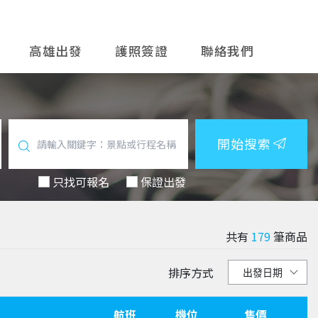
高雄出發
護照簽證
聯絡我們
開始搜索
只找可報名
保證出發
共有
179
筆商品
排序方式
航班
機位
售價