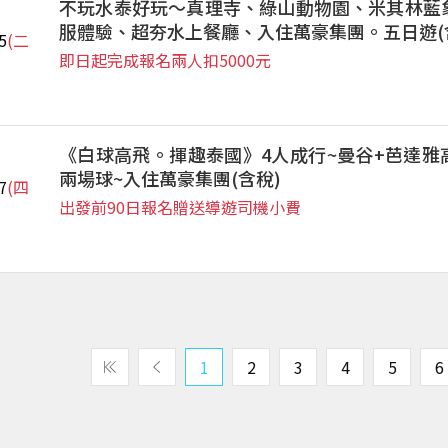
不玩水泰好玩～真理寺、綠山動物園、米其林藍
服體驗、超夯水上餐廳、入住萬豪集團。五日遊(
5
(二
即日起完成報名兩人扣5000元
《白球高飛。揮趣泰國》4人成行~曼谷+芭達雅
兩場球~入住萬豪集團(含稅)
7
(四
出發前90日報名贈送導遊司機小費
1
2
3
4
5
6