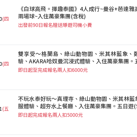
《白球高飛。揮趣泰國》4人成行~曼谷+芭達雅
兩場球~入住萬豪集團(含稅)
0
(四
出發前90日報名贈送導遊司機小費
雙享受～格蘭島、綠山動物園、米其林藍象、
驗、AKARA哈奴曼沉浸式體驗、入住萬豪集團。
0
(四
即日起至完成報名兩人扣6000元
不玩水泰好玩～真理寺、綠山動物園、米其林藍
服體驗、超夯水上餐廳、入住萬豪集團。五日遊(
1
(五
即日起完成報名兩人扣5000元