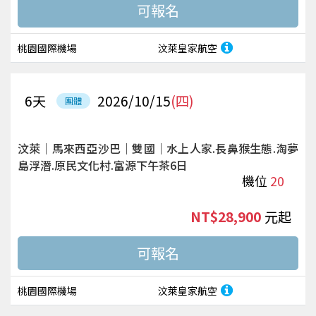
桃園國際機場
汶萊皇家航空
6
天
2026/10/15
(四)
團體
汶萊｜馬來西亞沙巴｜雙國｜水上人家.長鼻猴生態.淘夢
島浮潛.原民文化村.富源下午茶6日
機位
20
NT$28,900
起
桃園國際機場
汶萊皇家航空