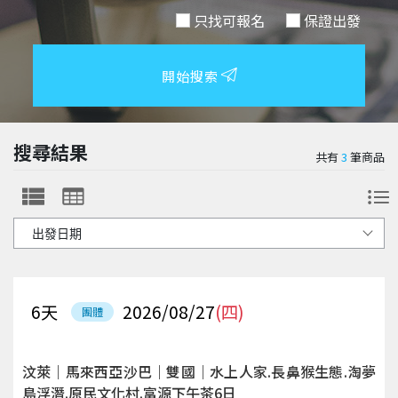
只找可報名
保證出發
開始搜索
搜尋結果
共有
3
筆商品
6
天
2026/08/27
(四)
團體
汶萊｜馬來西亞沙巴｜雙國｜水上人家.長鼻猴生態.淘夢
島浮潛.原民文化村.富源下午茶6日