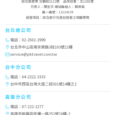
綜合旅遊業 交觀綜2112號
品保協會：北1281號
代表人：関宏文 網站聯絡人：賴崇瑜
編一編號：13124139
經營項目：綜合旅行社登記經營之相關業務
台北總公司
電話：02-2502-2999
台北市中山區南京東路3段103號11樓
service@pktravel.com.tw
台中分公司
電話：04-2322-3333
台中市西區台灣大道二段501號14樓之2
高雄分公司
電話：07-222-2277
高雄市新興區民權一路251號10樓-2