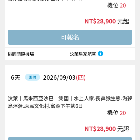
機位
20
NT$28,900
起
桃園國際機場
汶萊皇家航空
6
天
2026/09/03
(四)
團體
汶萊｜馬來西亞沙巴｜雙國｜水上人家.長鼻猴生態.淘夢
島浮潛.原民文化村.富源下午茶6日
機位
20
NT$28,900
起