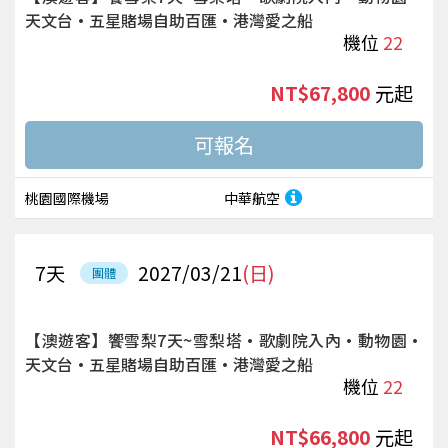
天文台·五星賭場自助百匯·港灣愛之船
機位
22
NT$67,800
起
桃園國際機場
中華航空
7
天
2027/03/21
(日)
團體
【澳遊客】饗雪梨7天~雪梨塔·歌劇院入內·動物園·
天文台·五星賭場自助百匯·港灣愛之船
機位
22
NT$66,800
起