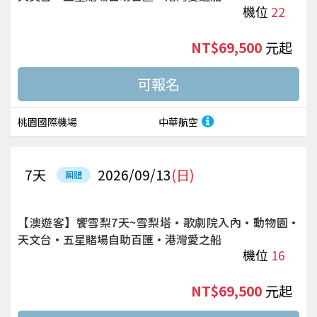
機位
22
NT$69,500
起
桃園國際機場
中華航空
7
天
2026/09/13
(日)
團體
【澳遊客】饗雪梨7天~雪梨塔·歌劇院入內·動物園·
天文台·五星賭場自助百匯·港灣愛之船
機位
16
NT$69,500
起