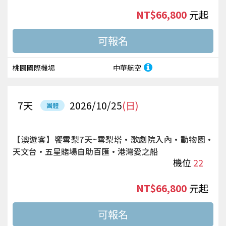
NT$66,800
起
桃園國際機場
中華航空
7
天
2026/10/25
(日)
團體
【澳遊客】饗雪梨7天~雪梨塔·歌劇院入內·動物園·
天文台·五星賭場自助百匯·港灣愛之船
機位
22
NT$66,800
起