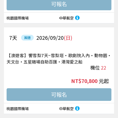
桃園國際機場
中華航空
7
天
2026/09/20
(日)
團體
【澳遊客】饗雪梨7天~雪梨塔·歌劇院入內·動物園·
天文台·五星賭場自助百匯·港灣愛之船
機位
22
NT$70,800
起
桃園國際機場
中華航空