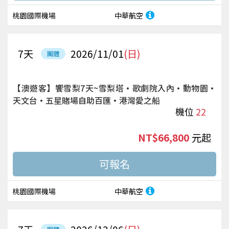
桃園國際機場
中華航空
7
天
2026/11/01
(日)
團體
【澳遊客】饗雪梨7天~雪梨塔·歌劇院入內·動物園·
天文台·五星賭場自助百匯·港灣愛之船
機位
22
NT$66,800
起
桃園國際機場
中華航空