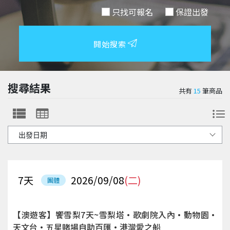
只找可報名
保證出發
開始搜索
搜尋結果
共有
15
筆商品
7
天
2026/09/08
(二)
團體
【澳遊客】饗雪梨7天~雪梨塔·歌劇院入內·動物園·
天文台·五星賭場自助百匯·港灣愛之船