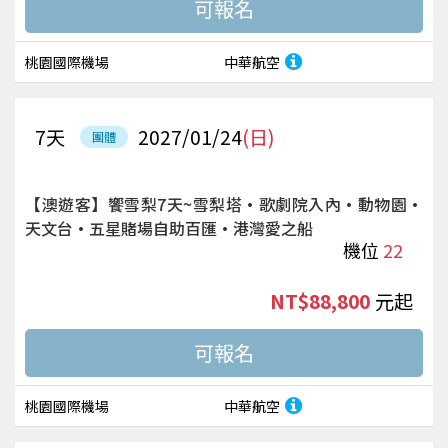
桃園國際機場
中華航空
7
天
2027/01/24
(日)
團體
【澳遊客】饗雪梨7天~雪梨塔·歌劇院入內·動物園·
天文台·五星賭場自助百匯·港灣愛之船
機位
22
NT$88,800
起
桃園國際機場
中華航空