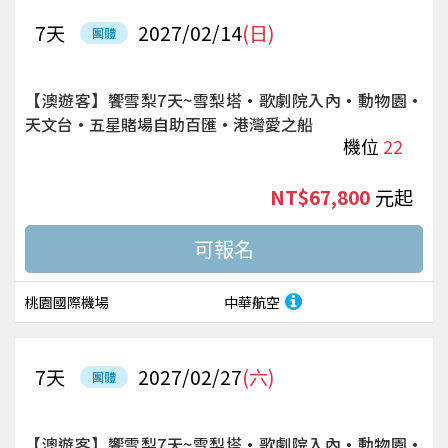
7
天
2027/02/14
(日)
團體
【澳遊客】饗雪梨7天~雪梨塔·歌劇院入內·動物園·
天文台·五星賭場自助百匯·港灣愛之船
機位
22
NT$67,800
起
桃園國際機場
中華航空
7
天
2027/02/27
(六)
團體
【澳遊客】饗雪梨7天~雪梨塔·歌劇院入內·動物園·