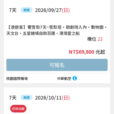
7
天
2026/09/27
(日)
團體
【澳遊客】饗雪梨7天~雪梨塔·歌劇院入內·動物園·
天文台·五星賭場自助百匯·港灣愛之船
機位
22
NT$69,800
起
桃園國際機場
中華航空
7
天
2026/10/11
(日)
團體
即將成團