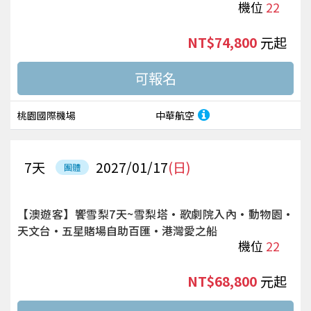
機位
22
NT$74,800
起
桃園國際機場
中華航空
7
天
2027/01/17
(日)
團體
【澳遊客】饗雪梨7天~雪梨塔·歌劇院入內·動物園·
天文台·五星賭場自助百匯·港灣愛之船
機位
22
NT$68,800
起