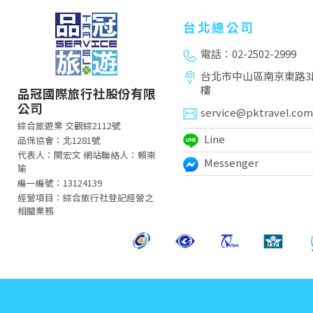
台北總公司
電話：02-2502-2999
台北市中山區南京東路3段
樓
品冠國際旅行社股份有限
公司
service@pktravel.com
綜合旅遊業 交觀綜2112號
Line
品保協會：北1281號
代表人：関宏文 網站聯絡人：賴崇
Messenger
瑜
編一編號：13124139
經營項目：綜合旅行社登記經營之
相關業務