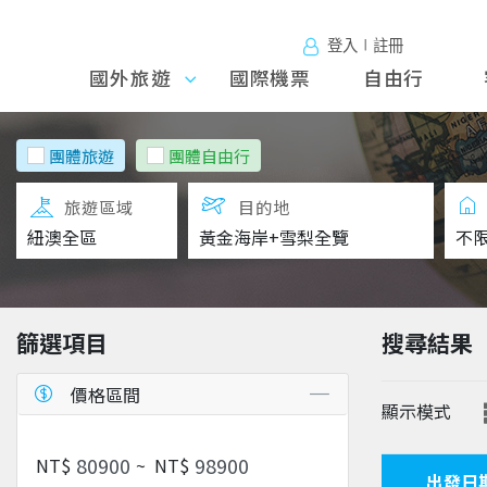
登入∣註冊
國外旅遊
國外旅
國際機票
自由行
遊
團體旅遊
團體自由行
旅遊區域
目的地
篩選項目
搜尋結果
價格區間
顯示模式
NT$
~
NT$
出發日