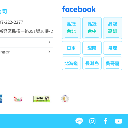
公司
-222-2277
台北
台中
高雄
新興區民權一路251號10樓-2
日本
越南
帛琉
nger
北海道
長灘島
吳哥窟