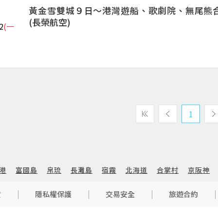
黃金雪雙城９日～港灣遊船、歌劇院、無尾熊
(長榮航空)
2
(一
1
港
富國島
帛琉
長灘島
宿霧
北海道
合掌村
京阪神
貨
隱私權保護
交易安全
旅遊合約