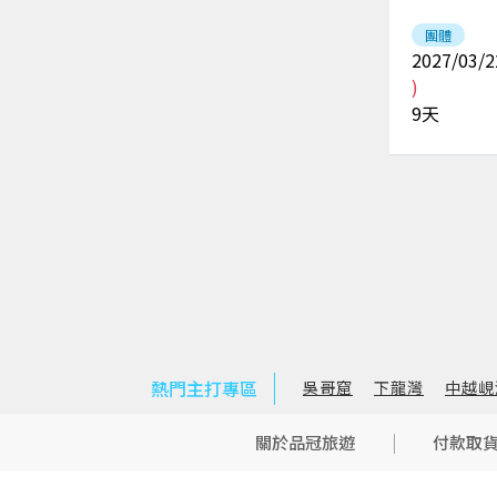
團體
2027/03/2
)
9
天
熱門主打專區
吳哥窟
下龍灣
中越峴
關於品冠旅遊
付款取