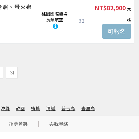
合照、螢火蟲
NT$82,900
桃園國際機場
起
長榮航空
32
沖繩
韓國
檳城
清邁
普吉島
峇里島
招募菁英
與我聯絡