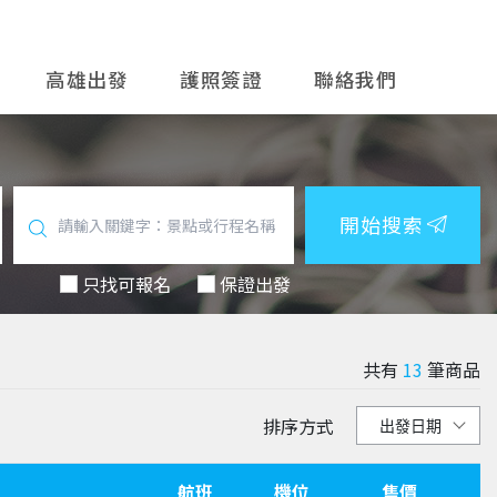
高雄出發
護照簽證
聯絡我們
開始搜索
只找可報名
保證出發
共有
13
筆商品
排序方式
航班
機位
售價