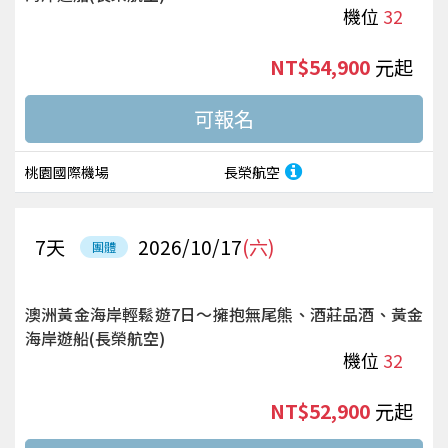
機位
32
NT$54,900
起
桃園國際機場
長榮航空
7
天
2026/10/17
(六)
團體
澳洲黃金海岸輕鬆遊7日～擁抱無尾熊、酒莊品酒、黃金
海岸遊船(長榮航空)
機位
32
NT$52,900
起