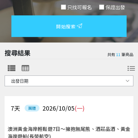
只找可報名
保證出發
開始搜索
搜尋結果
共有
11
筆商品
7
天
2026/10/05
(一)
團體
澳洲黃金海岸輕鬆遊7日～擁抱無尾熊、酒莊品酒、黃金
海岸遊船(長榮航空)