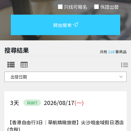
只找可報名
保證出發
開始搜索
搜尋結果
共有
118
筆商品
3
天
2026/08/17
(一)
自由行
【香港自由行3日｜華航精緻旅遊】尖沙咀金域假日酒店
(含稅)