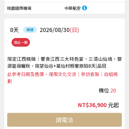
桃園國際機場
中華航空
8
天
2026/08/30
(日)
團體
僅此一團
限定江西精緻｜饗食江西三大特色宴、三清山仙境、婺
源篁嶺曬秋、宿望仙谷+葛仙村輕奢旅拍8天|品冠
此參考日期及售價，僅限文化交流｜參訪客製｜自組規
劃
機位
20
NT$36,900
起
請電洽