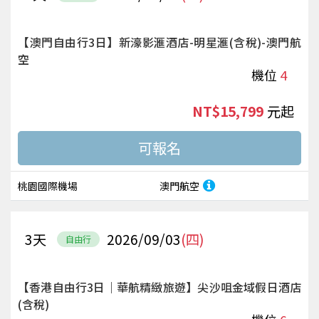
【澳門自由行3日】新濠影滙酒店-明星滙(含稅)-澳門航
空
機位
4
NT$15,799
起
桃園國際機場
澳門航空
3
天
2026/09/03
(四)
自由行
【香港自由行3日｜華航精緻旅遊】尖沙咀金域假日酒店
(含稅)