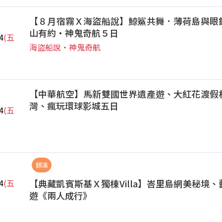
【８月宿霧Ｘ海盜船說】鯨鯊共舞．薄荷島與眼
山有約‧神鬼奇航５日
4
(五
海盜船說‧神鬼奇航
【中華航空】馬新雙國世界遺產遊、大紅花渡假
灣、瘋玩環球影城五日
4
(五
額滿
【典藏凱賓斯基Ｘ獨棟Villa】峇里島網美秘境
4
(五
遊《兩人成行》