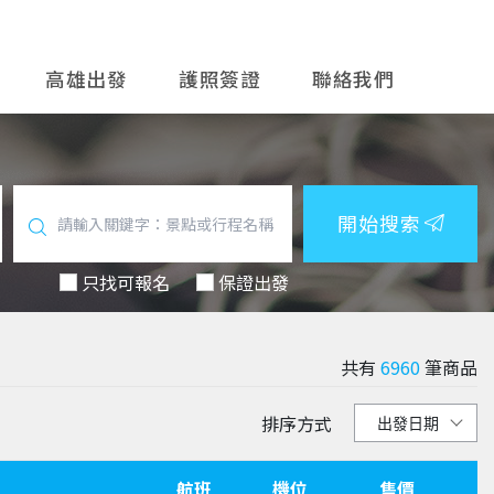
高雄出發
護照簽證
聯絡我們
開始搜索
只找可報名
保證出發
共有
6960
筆商品
排序方式
航班
機位
售價