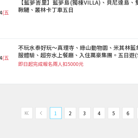
【藍夢峇里】藍夢島(獨棟VILLA)、貝尼達島
鞦韆、叢林卡丁車五日
4
(五
不玩水泰好玩～真理寺、綠山動物園、米其林藍
服體驗、超夯水上餐廳、入住萬豪集團。五日遊(
4
(五
即日起完成報名兩人扣5000元
1
2
3
4
5
6