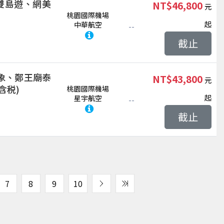
、雙島遊、網美
NT$46,800
桃園國際機場
起
中華航空
--
截止
象、鄭王廟泰
NT$43,800
含税)
桃園國際機場
起
星宇航空
--
截止
7
8
9
10