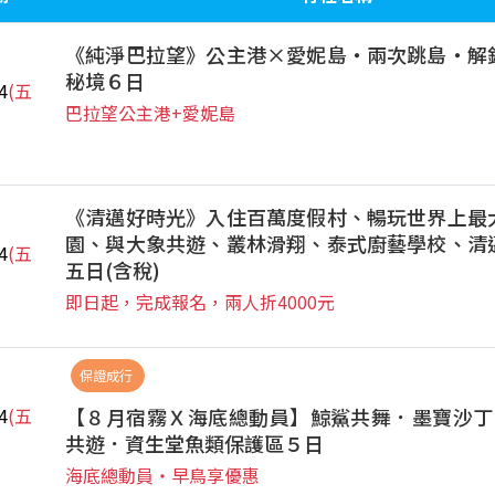
《純淨巴拉望》公主港×愛妮島‧兩次跳島‧解
秘境６日
4
(五
巴拉望公主港+愛妮島
《清邁好時光》入住百萬度假村、暢玩世界上最
園、與大象共遊、叢林滑翔、泰式廚藝學校、清
4
(五
五日(含稅)
即日起，完成報名，兩人折4000元
保證成行
【８月宿霧Ｘ海底總動員】鯨鯊共舞．墨寶沙丁
4
(五
共遊．資生堂魚類保護區５日
海底總動員‧早鳥享優惠