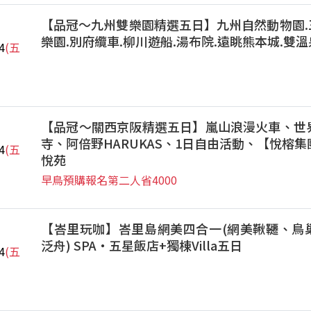
【品冠～九州雙樂園精選五日】九州自然動物園.三
樂園.別府纜車.柳川遊船.湯布院.遠眺熊本城.雙溫
4
(五
【品冠～關西京阪精選五日】嵐山浪漫火車、世
寺、阿倍野HARUKAS、1日自由活動、【悅榕
4
(五
悅苑
早鳥預購報名第二人省4000
【峇里玩咖】峇里島網美四合一(網美鞦韆、鳥
泛舟) SPA‧五星飯店+獨棟Villa五日
4
(五