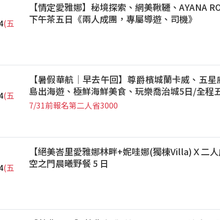
【情定愛雅娜】秘境探索、網美鞦韆、AYANA ROC
下午茶五日《兩人成團，專屬導遊、司機》
4
(五
【暑假華航｜早去午回】尊爵檳城蘭卡威、五星
島出海遊、極鮮海鮮美食、玩樂喬治城5日/全程
4
(五
7/31前報名第二人省3000
【絕美峇里愛雅娜林畔+妮哇娜(獨棟Villa)Ｘ二人
空之門晨曦野餐 5 日
4
(五