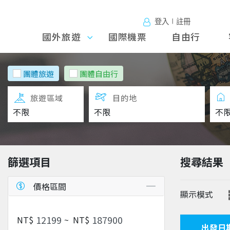
登入∣註冊
國外旅遊
國外旅
國際機票
自由行
遊
團體旅遊
團體自由行
旅遊區域
目的地
篩選項目
搜尋結果
價格區間
顯示模式
NT$
~
NT$
出發日