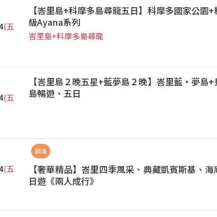
【峇里島+科摩多島尋龍五日】科摩多國家公園+
級Ayana系列
4
(五
峇里島+科摩多島尋龍
【峇里島２晚五星+藍夢島２晚】峇里藍‧夢島+
島暢遊、五日
4
(五
額滿
【奢華精品】峇里四季風采、典藏凱賓斯基、海
4
(五
日遊《兩人成行》