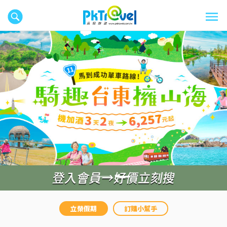
往前
往後
立榮假期
訂購小幫手