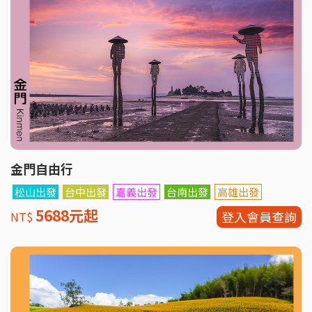
金門自由行
松山出發
台中出發
嘉義出發
台南出發
高雄出發
5688元起
登入會員查詢
NT$