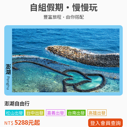
自組假期·慢慢玩
豐富旅程·由你搭配
澎湖自由行
松山出發
台中出發
嘉義出發
台南出發
高雄出發
5288元起
登入會員查詢
NT$