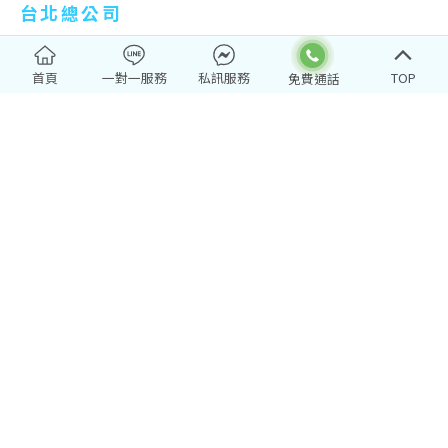
台北總公司
電話：02-2502-2999
首頁
一對一服務
私訊服務
TOP
台北市中山區南京東路3段103號11樓
service@pktravel.com.tw
台中分公司
電話：04-2322-3333
台中市西區台灣大道二段501號14樓之2
高雄分公司
電話：07-222-2277
高雄市新興區民權一路251號10樓-2
Copyright© PKTRAVEL SERVICE CO., LTD. All Rights
Reserved