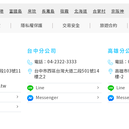
港
富國島
帛琉
長灘島
宿霧
北海道
合掌村
京阪神
貨
隱私權保護
交易安全
旅遊合約
台中分公司
高雄分
電話：04-2322-3333
電話：0
103號11
台中市西區台灣大道二段501號14
高雄市
樓之2
樓-2
.tw
Line
Line
Messenger
Messe