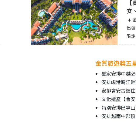
【
安
金質旅遊獎五
獨家安排中越必
安排峴港韓江畔
安排會安古鎮住
文化遺產【會安
特別安排巴拿山
安排越南中部頂