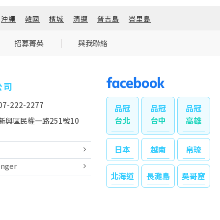
沖繩
韓國
檳城
清邁
普吉島
峇里島
招募菁英
與我聯絡
公司
7-222-2277
台北
台中
高雄
新興區民權一路251號10
日本
越南
帛琉
nger
北海道
長灘島
吳哥窟