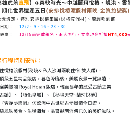
高雄虎航
直飛
】✈️柔軟時光～中越蘭珂悅樁、峴港、雲
、順化世界遺產五日
(安排悅椿渡假村兩晚-金質旅遊獎)
金獎肯定，特別安排悅榕集團(悅椿渡假村)、龍蝦吃到飽
12/2、9、16、23、30
10/15前完成報名，兩人同行，立享現金折扣
NT4,000
星行程特別安排：
住悅椿渡假村(秘境& 私人沙灘兩晚住宿-雙人房)。
頂級五星精品飯店，暮色降臨後，美麗夜景一覽無遺。
宿
美憬閣 Royal Hoian 飯店，輕而易舉的感受古鎮之美
古鎮】、【順化皇城】、【秘境天堂~蘭珂悅椿】
『雲端夢樂園』仿歐洲中古世紀古堡風情全日遊。
級風味美食、生猛海鮮，品嘗越南流傳已久的美好滋味。