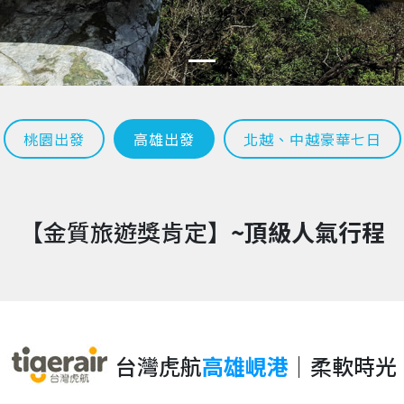
桃園出發
高雄出發
北越、中越豪華七日
【金質旅遊獎肯定】
~頂級人氣行程
台灣虎航
高雄峴港
｜柔軟時光