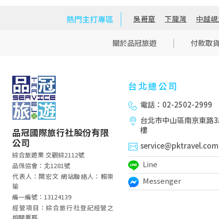
熱門主打專區
吳哥窟
下龍灣
中越峴
關於品冠旅遊
付款取
台北總公司
電話：02-2502-2999
台北市中山區南京東路3段
樓
品冠國際旅行社股份有限
公司
service@pktravel.com
綜合旅遊業 交觀綜2112號
Line
品保協會：北1281號
代表人：関宏文 網站聯絡人：賴崇
Messenger
瑜
編一編號：13124139
經營項目：綜合旅行社登記經營之
相關業務