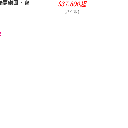
端夢樂園、會
$37,800起
(含稅簽)
元