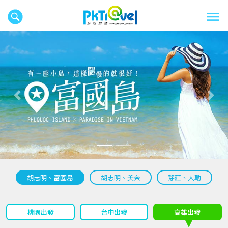
往前
往後
胡志明、富國島
胡志明、美奈
芽莊、大勒
桃園出發
台中出發
高雄出發