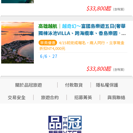
$33,800起
(含稅簽)
高雄越航｜
越奇幻～
富國島樂遊五日(奢華
獨棟泳池VILLA、跨海纜車、香島樂園、大
世界、沙法里動物園、巨龜水族館)
4/15前完成報名，兩人同行，立享現金
折扣NT4,000元
6/6、27
$33,800起
(含稅簽)
關於品冠旅遊
付款取貨
隱私權保護
交易安全
旅遊合約
招募菁英
與我聯絡