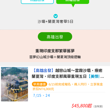
沙壩+蘭夏灣奢華5日
高雄出發
重現印度支那繁華舊夢
雲夢幻山城沙壩＋蘭夏灣頂級遊輪
【高雄出發】
越戀山城～雲霧沙壩、療癒
蘭夏灣、印度支那風華重現五日
【美憬閣
穹頂飯店、印度支那遊輪、夜臥火車體
6/15前完成報名，兩人同行，立享現金
驗】
折扣NT4,000元
7/15、24
$45,800起
(含稅簽)