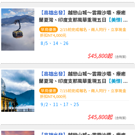
【高雄出發】
越戀山城～雲霧沙壩、療癒
蘭夏灣、印度支那風華重現五日
【美憬閣
穹頂飯店、印度支那遊輪、夜臥火車體
2/15前完成報名，兩人同行，立享現金
驗】
折扣NT4,000元
8/5、14、26
$45,800起
(含稅簽)
【高雄出發】
越戀山城～雲霧沙壩、療癒
蘭夏灣、印度支那風華重現五日
【美憬閣
穹頂飯店、印度支那遊輪、夜臥火車體
7/15前完成報名，兩人同行，立享現金
驗】
折扣NT4,000元
9/2、11、17、25
$45,800起
(含稅簽)
【高雄出發】
越戀山城～雲霧沙壩、療癒