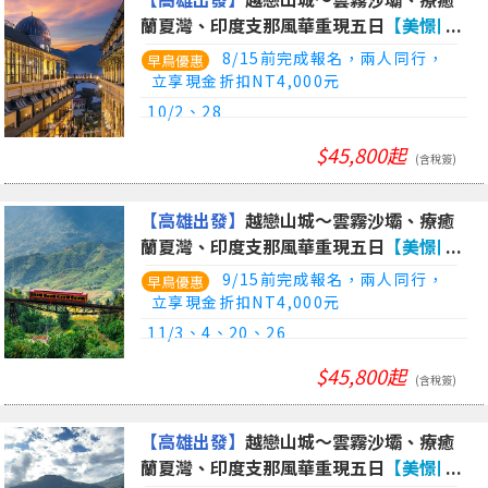
蘭夏灣、印度支那風華重現五日
【美憬閣
穹頂飯店、印度支那遊輪、夜臥火車體
8/15前完成報名，兩人同行，
驗】
立享現金折扣NT4,000元
10/2、28
$45,800起
(含稅簽)
【高雄出發】
越戀山城～雲霧沙壩、療癒
蘭夏灣、印度支那風華重現五日
【美憬閣
穹頂飯店、印度支那遊輪、夜臥火車體
9/15前完成報名，兩人同行，
驗】
立享現金折扣NT4,000元
11/3、4、20、26
$45,800起
(含稅簽)
【高雄出發】
越戀山城～雲霧沙壩、療癒
蘭夏灣、印度支那風華重現五日
【美憬閣