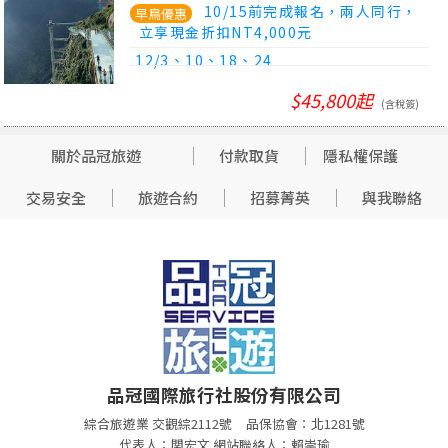
穹頂飯店、印度支那遊輪、夜臥火車體
10/15前完成報名，兩人同行，
驗】
立享現金折扣NT4,000元
12/3、10、18、24
$45,800起
(含稅簽)
關於品冠旅遊
付款取貨
隱私權保護
交易安全
旅遊合約
招募菁英
與我聯絡
品冠國際旅行社股份有限公司
綜合旅遊業 交觀綜2112號
品保協會：北1281號
代表人：関宏文 網站聯絡人：賴崇瑜