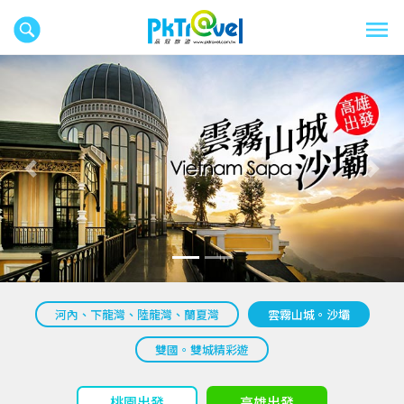
往前
往後
河內、下龍灣、陸龍灣、蘭夏灣
雲霧山城。沙壩
雙國。雙城精彩遊
桃園出發
高雄出發