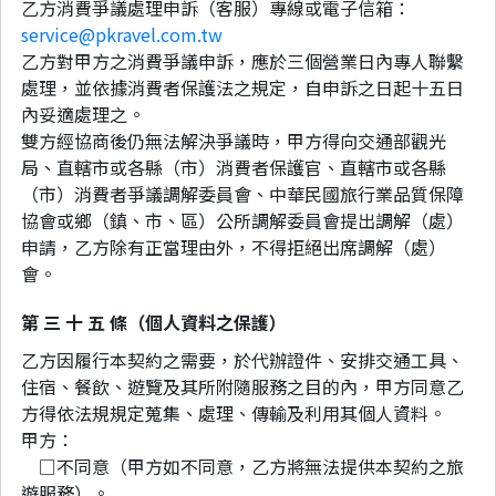
乙方消費爭議處理申訴（客服）專線或電子信箱：
service@pkravel.com.tw
乙方對甲方之消費爭議申訴，應於三個營業日內專人聯繫
處理，並依據消費者保護法之規定，自申訴之日起十五日
內妥適處理之。
雙方經協商後仍無法解決爭議時，甲方得向交通部觀光
局、直轄市或各縣（市）消費者保護官、直轄市或各縣
（市）消費者爭議調解委員會、中華民國旅行業品質保障
協會或鄉（鎮、市、區）公所調解委員會提出調解（處）
申請，乙方除有正當理由外，不得拒絕出席調解（處）
會。
第 三 十 五 條（個人資料之保護）
乙方因履行本契約之需要，於代辦證件、安排交通工具、
住宿、餐飲、遊覽及其所附隨服務之目的內，甲方同意乙
方得依法規規定蒐集、處理、傳輸及利用其個人資料。
甲方：
□不同意（甲方如不同意，乙方將無法提供本契約之旅
遊服務）。