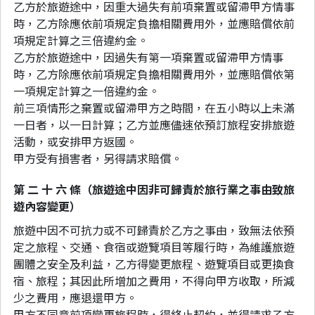
乙方於旅遊途中，因重大過失有前項棄置或留滯甲方情事
時，乙方除應依前項規定負擔相關費用外，並應賠償依前
項規定計算之三倍違約金。
乙方於旅遊途中，因過失有第一項棄置或留滯甲方情事
時，乙方除應依前項規定負擔相關費用外，並應賠償依第
一項規定計算之一倍違約金。
前三項情形之棄置或留滯甲方之時間，在五小時以上未滿
一日者，以一日計算；乙方並應儘速依預訂旅程安排旅遊
活動，或安排甲方返國。
甲方受有損害者，另得請求賠償。
第 二 十 六 條（旅遊途中因非可歸責於旅行業之事由致旅
遊內容變更）
旅遊中因不可抗力或不可歸責於乙方之事由，致無法依預
定之旅程、交通、食宿或遊覽項目等履行時，為維護旅遊
團體之安全及利益，乙方得變更旅程、遊覽項目或更換食
宿、旅程；其因此所增加之費用，不得向甲方收取，所減
少之費用，應退還甲方。
甲方不同意前項變更旅程時，得終止契約，並得請求乙方