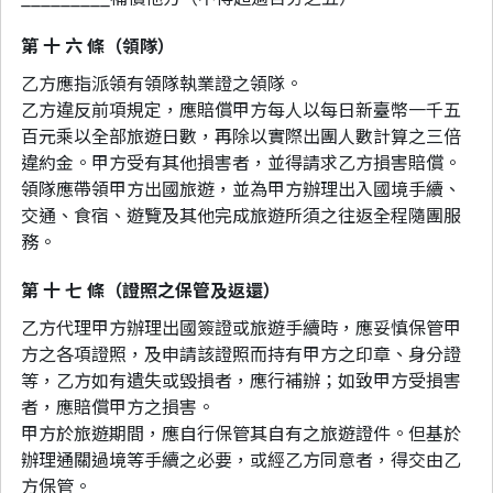
第 十 六 條（領隊）
乙方應指派領有領隊執業證之領隊。
乙方違反前項規定，應賠償甲方每人以每日新臺幣一千五
百元乘以全部旅遊日數，再除以實際出團人數計算之三倍
違約金。甲方受有其他損害者，並得請求乙方損害賠償。
領隊應帶領甲方出國旅遊，並為甲方辦理出入國境手續、
交通、食宿、遊覽及其他完成旅遊所須之往返全程隨團服
務。
第 十 七 條（證照之保管及返還）
乙方代理甲方辦理出國簽證或旅遊手續時，應妥慎保管甲
方之各項證照，及申請該證照而持有甲方之印章、身分證
等，乙方如有遺失或毀損者，應行補辦；如致甲方受損害
者，應賠償甲方之損害。
甲方於旅遊期間，應自行保管其自有之旅遊證件。但基於
辦理通關過境等手續之必要，或經乙方同意者，得交由乙
方保管。