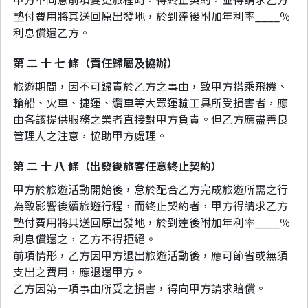
墊付費用將其送回原出發地，於到達後附加年利率____％
利息償還乙方。
第 二 十 七 條（責任歸屬及協辦）
旅遊期間，因不可歸責於乙方之事由，致甲方搭乘飛機、
輪船、火車、捷運、纜車等大眾運輸工具所受損害者，應
由各該提供服務之業者直接對甲方負責。但乙方應盡善良
管理人之注意，協助甲方處理。
第 二 十 八 條（出發後旅客任意終止契約）
甲方於旅遊活動開始後，怠於配合乙方完成旅遊所需之行
為致影響後續旅遊行程，而終止契約者，甲方得請求乙方
墊付費用將其送回原出發地，於到達後附加年利率____％
利息償還之，乙方不得拒絕。
前項情形，乙方因甲方退出旅遊活動後，應可節省或無須
支出之費用，應退還甲方。
乙方因第一項事由所受之損害，得向甲方請求賠償。