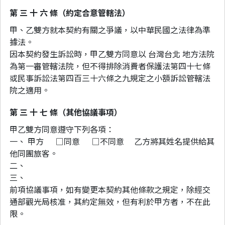
第 三 十 六 條（約定合意管轄法）
甲、乙雙方就本契約有關之爭議，以中華民國之法律為準
據法。
因本契約發生訴訟時，甲乙雙方同意以
台灣台北
地方法院
為第一審管轄法院，但不得排除消費者保護法第四十七條
或民事訴訟法第四百三十六條之九規定之小額訴訟管轄法
院之適用。
第 三 十 七 條（其他協議事項）
甲乙雙方同意遵守下列各項：
一、 甲方 □同意 □不同意 乙方將其姓名提供給其
他同團旅客。
二、
三、
前項協議事項，如有變更本契約其他條款之規定，除經交
通部觀光局核准，其約定無效，但有利於甲方者，不在此
限。