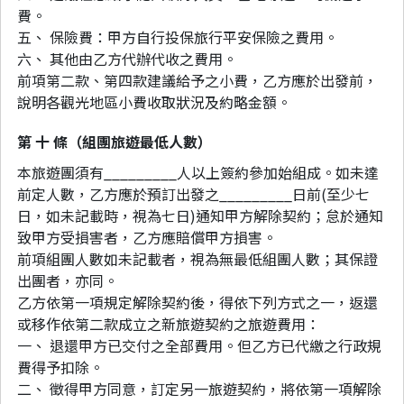
費。
五、 保險費：甲方自行投保旅行平安保險之費用。
六、 其他由乙方代辦代收之費用。
前項第二款、第四款建議給予之小費，乙方應於出發前，
說明各觀光地區小費收取狀況及約略金額。
第 十 條（組團旅遊最低人數）
本旅遊團須有_________人以上簽約參加始組成。如未達
前定人數，乙方應於預訂出發之_________日前(至少七
日，如未記載時，視為七日)通知甲方解除契約；怠於通知
致甲方受損害者，乙方應賠償甲方損害。
前項組團人數如未記載者，視為無最低組團人數；其保證
出團者，亦同。
乙方依第一項規定解除契約後，得依下列方式之一，返還
或移作依第二款成立之新旅遊契約之旅遊費用：
一、 退還甲方已交付之全部費用。但乙方已代繳之行政規
費得予扣除。
二、 徵得甲方同意，訂定另一旅遊契約，將依第一項解除