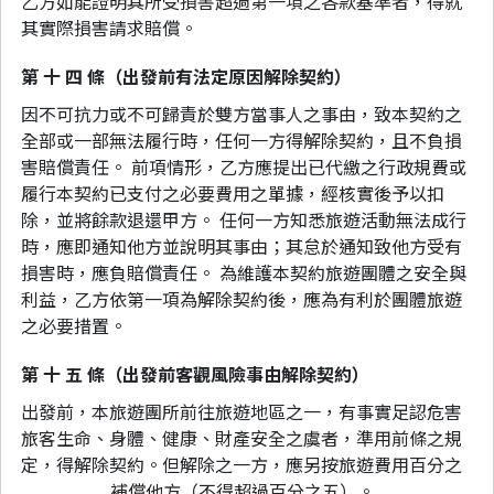
乙方如能證明其所受損害超過第一項之各款基準者，得就
其實際損害請求賠償。
第 十 四 條（出發前有法定原因解除契約）
因不可抗力或不可歸責於雙方當事人之事由，致本契約之
全部或一部無法履行時，任何一方得解除契約，且不負損
害賠償責任。 前項情形，乙方應提出已代繳之行政規費或
履行本契約已支付之必要費用之單據，經核實後予以扣
除，並將餘款退還甲方。 任何一方知悉旅遊活動無法成行
時，應即通知他方並說明其事由；其怠於通知致他方受有
損害時，應負賠償責任。 為維護本契約旅遊團體之安全與
利益，乙方依第一項為解除契約後，應為有利於團體旅遊
之必要措置。
第 十 五 條（出發前客觀風險事由解除契約）
出發前，本旅遊團所前往旅遊地區之一，有事實足認危害
旅客生命、身體、健康、財產安全之虞者，準用前條之規
定，得解除契約。但解除之一方，應另按旅遊費用百分之
_________補償他方（不得超過百分之五）。