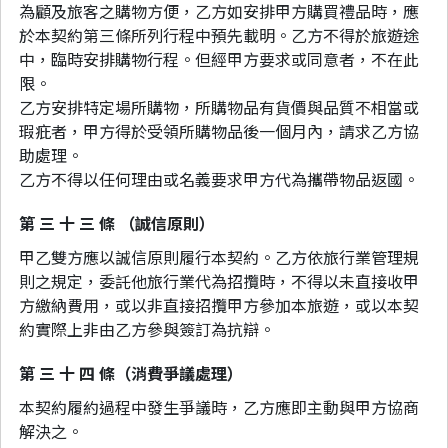
為顧及旅客之購物方便，乙方如安排甲方購買禮品時，應
於本契約第三條所列行程中預先載明。乙方不得於旅遊途
中，臨時安排購物行程。但經甲方要求或同意者，不在此
限。
乙方安排特定場所購物，所購物品有貨價與品質不相當或
瑕疪者，甲方得於受領所購物品後一個月內，請求乙方協
助處理。
乙方不得以任何理由或名義要求甲方代為攜帶物品返國。
第 三 十 三 條 （誠信原則）
甲乙雙方應以誠信原則履行本契約。乙方依旅行業管理規
則之規定，委託他旅行業代為招攬時，不得以未直接收甲
方繳納費用，或以非直接招攬甲方參加本旅遊，或以本契
約實際上非由乙方參與簽訂為抗辯。
第 三 十 四 條（消費爭議處理）
本契約履約過程中發生爭議時，乙方應即主動與甲方協商
解決之。