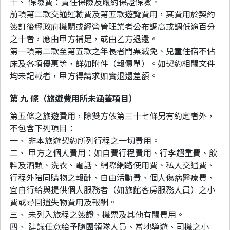
十、 保險費：責任保險及履約保證保險。
前項第二款交通運輸費及第五款遊覽費用，其費用於契約
簽訂後經政府機關或經營管理業者公布調高或調低逾百分
之十者，應由甲方補足，或由乙方退還。
第一項第二款至第五款之年長者門票減免、兒童住宿不佔
床及各項優惠等，詳如附件（報價單）。如契約相關文件
均未記載者，甲方得請求如實退還差額。
第 九 條（旅遊費用所未涵蓋項目）
第五條之旅遊費用，除雙方依第三十七條另有約定者外，
不包含下列項目：
一、 非本旅遊契約所列行程之一切費用。
二、 甲方之個人費用：如自費行程費用、行李超重費、飲
料及酒類、洗衣、電話、網際網路使用費、私人交通費、
行程外陪同購物之報酬、自由活動費、個人傷病醫療費、
宜自行給與提供個人服務者（如旅館客房服務人員）之小
費或尋回遺失物費用及報酬。
三、 未列入旅程之簽證、機票及其他有關費用。
四、 建議任意給予隨團領隊人員、當地導遊、司機之小