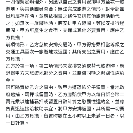
十四條規定辦理外，另應以自己之費用安排甲方至次一旅
遊地，與其他團員會合；無法完成旅遊之情形，對全部團
員均屬存在時，並應依相當之條件安排其他旅遊活動代
之；如無次一旅遊地時，應安排甲方返國。等候安排行程
期間，甲方所產生之食宿、交通或其他必要費用，應由乙
方負擔。
前項情形，乙方怠於安排交通時，甲方得搭乘相當等級之
交通工具至次一旅遊地或返國；其所支出之費用，應由乙
方負擔。
乙方於第一項、第二項情形未安排交通或替代旅遊時，應
退還甲方未旅遊地部分之費用，並賠償同額之懲罰性違約
金。
因可歸責於乙方之事由，致甲方遭恐怖分子留置、當地政
府逮捕、羈押或留置時，乙方應賠償甲方以每日新台幣二
萬元乘以逮捕羈押或留置日數計算之懲罰性違約金，並應
負責迅速接洽救助事宜，將甲方安排返國，其所需一切費
用，由乙方負擔。留置時數在五小時以上未滿一日者，以
一日計算。