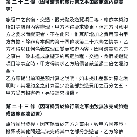
第 二 十 二 條（因可歸責於旅行業之事由致旅遊內容變
更）
旅程中之食宿、交通、觀光點及遊覽項目等，應依本契約
所訂等級與內容辦理，甲方不得要求變更，但乙方同意甲
方之要求而變更者，不在此限，惟其所增加之費用應由甲
方負擔。除非有本契約第十四條或第二十六條之情事，乙
方不得以任何名義或理由變更旅遊內容。因可歸責於乙方
之事由，致未達成旅遊契約所定旅程、交通、食宿或遊覽
項目等事宜時，甲方得請求乙方賠償各該差額二倍之違約
金。
乙方應提出前項差額計算之說明，如未提出差額計算之說
明時，其違約金之計算至少為全部旅遊費用之百分之五。
甲方受有損害者，另得請求賠償。
第 二 十 三 條（因可歸責於旅行業之事由致無法完成旅遊
或致旅客遭留置）
旅行團出發後，因可歸責於乙方之事由，致甲方因簽證、
機票或其他問題無法完成其中之部分旅遊者，乙方除依二