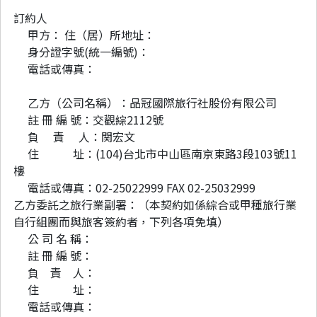
訂約人
甲方： 住（居）所地址：
身分證字號(統一編號)：
電話或傳真：
乙方（公司名稱）：品冠國際旅行社股份有限公司
註 冊 編 號：交觀綜2112號
負 責 人：関宏文
住 址：(104)台北市中山區南京東路3段103號11
樓
電話或傳真：02-25022999 FAX 02-25032999
乙方委託之旅行業副署：（本契約如係綜合或甲種旅行業
自行組團而與旅客簽約者，下列各項免填）
公 司 名 稱：
註 冊 編 號：
負 責 人：
住 址：
電話或傳真：