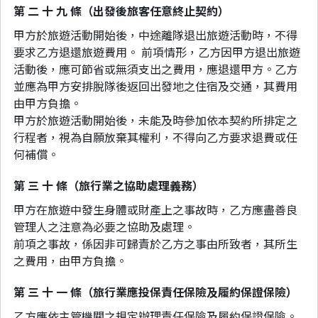
第 二 十 九 條（出發後旅客任意終止契約）
甲方於旅遊活動開始後，中途離隊退出旅遊活動時，不得
要求乙方退還旅遊費用。 前項情形，乙方因甲方退出旅遊
活動後，應可節省或無須支出之費用，應退還甲方。乙方
並應為甲方安排脫隊後返回出發地之住宿及交通，其費用
由甲方負擔。
甲方於旅遊活動開始後，未能及時參加依本契約所排定之
行程者，視為自願放棄其權利，不得向乙方要求退費或任
何補償。
第 三 十 條（旅行業之協助處理義務）
甲方在旅遊中發生身體或財產上之事故時，乙方應盡善良
管理人之注意為必要之協助及處理。
前項之事故，係因非可歸責於乙方之事由所致者，其所生
之費用，由甲方負擔。
第 三 十 一 條（旅行業應投保責任保險及履約保證保險）
乙方應依主管機關之規定辦理責任保險及履約保證保險。