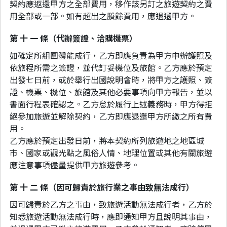
契約應返還甲方之全部費用，移作該另訂之旅遊契約之費
用全部或一部。如有超出之賸餘費用，應退還甲方。
第 十 一 條（代辦簽證、洽購機票）
如確定所組團體能成行，乙方即應負責為甲方申辦護照及
依旅程所需之簽證，並代訂妥機位及旅館。乙方應於預定
出發七日前，或於舉行出國說明會時，將甲方之護照、簽
證、機票、機位、旅館及其他必要事項向甲方報告，並以
書面行程表確認之。乙方怠於履行上述義務時，甲方得拒
絕參加旅遊並解除契約，乙方即應退還甲方所繳之所有費
用。
乙方應於預定出發日前，將本契約所列旅遊地之地區城
市、國家或觀光點之風俗人情、地理位置或其他有關旅遊
應注意事項儘量提供甲方旅遊參考。
第 十 二 條（因可歸責於旅行業之事由致無法成行）
因可歸責於乙方之事由，致旅遊活動無法成行者，乙方於
知悉旅遊活動無法成行時，應即通知甲方且說明其事由，