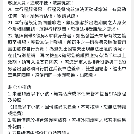
客服人員，造成不便，敬請見諒！
本行程超優惠，行程及餐食恕無法更動或增減，有異動
任何一項，須另行估價，敬請見諒。
本行程設定為團體旅遊，顧及旅客於出遊期間之人身安
全及相關問題，旅遊行程期間，恕無法接受脫隊之要求。
護照自帶&役男&軍職身分者，如出發當天未帶有效之護
照至機場，導致無法上飛機，所衍生之一切後果及賠償費用
需由旅客自行負責！ 為避免出國當天出現無法出境的情況，
在此特別懇請，再次檢查&確認您的護照應持有滿半年以上
效期，始可入境其它國家 。 若您是軍人&接近役齡男子&役
男者出國必須自行前往兵役單位蓋章。 雙重國籍者，進出中
華民國國境，須使用同一本護照進、出國境。
貼心小提醒
未滿16歲以下小孩，無論佔床或不佔床皆不包含SPA療程
及按摩。
〈16歲以下小孩，因骨骼尚未建全，不可按摩，恕無法轉讓
或退費〉
報價僅適於持台灣護照旅客，若持外國護照之旅客則需另
外報價。
五星級酒店部份無自然單間。