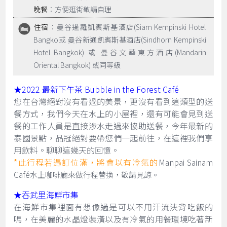
晚餐
：方便逛街敬請自理
住宿
：曼谷暹羅凱賓斯基酒店(Siam Kempinski Hotel
Bangko或 曼谷新通凱賓斯基酒店(Sindhorn Kempinski
Hotel Bangkok) 或 曼谷文華東方酒店(Mandarin
Oriental Bangkok) 或同等級
★2022 最新下午茶 Bubble in the Forest Café
您在台灣絕對沒有看過的美景，更沒有看到這類型的送
餐方式，我們今天在水上的小屋裡，還有可能會見到送
餐的工作人員是直接涉水走過來協助送餐，今年最新的
泰國景點，品冠絕對要帶您們一起前往，在這裡我們享
用飲料。聊聊這幾天的回憶。
*此行程若遇訂位滿，將會以有冷氣的
Manpai Sainam
Café
水上咖啡廳來做行程替換，敬請見諒。
★吞武里海鮮市集
在海鮮市集裡面有想像過是可以不用汗流浹背吃飯的
嗎，在美麗的水晶燈裝潢以及有冷氣的用餐環境吃著新