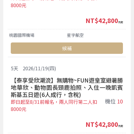
8000元
NT$42,800
起
桃園國際機場
星宇航空
候補
5
天
2026/11/19(四)
【泰享受欣潮流】無購物~FUN遊皇室避暑勝
地華欣、動物園長頸鹿拍照、入住一晚凱賓
斯基五日遊(6人成行，含稅)
機位
10
即日起至8/31前報名，兩人同行第二人扣
8000元
NT$42,800
起