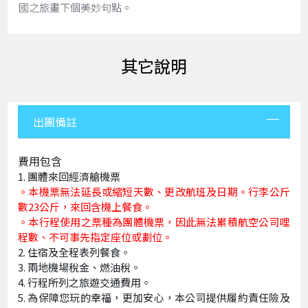
國之旅畫下個美妙句點。
其它說明
出團備註
費用包含
團體來回經濟艙機票
。本機票無法延長或縮短天數、更改航班及日期。行李公斤
數23公斤，來回含機上餐食。
。本行程使用之票種為團體機票，因此無法累積航空公司哩
程數、不可事先指定座位或劃位。
住宿及全程表列餐食。
兩地機場稅金、燃油稅。
行程所列之旅遊交通費用。
為保障您玩的幸福，更加安心，本公司提供履約責任險及