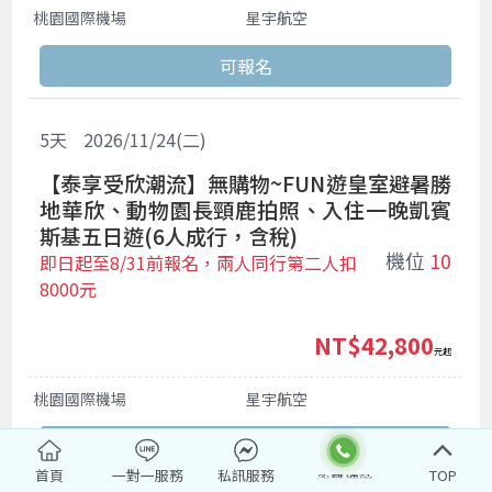
桃園國際機場
星宇航空
5
天
2026/11/24(二)
【泰享受欣潮流】無購物~FUN遊皇室避暑勝
地華欣、動物園長頸鹿拍照、入住一晚凱賓
斯基五日遊(6人成行，含稅)
機位
10
即日起至8/31前報名，兩人同行第二人扣
8000元
NT$42,800
起
桃園國際機場
星宇航空
首頁
一對一服務
私訊服務
TOP