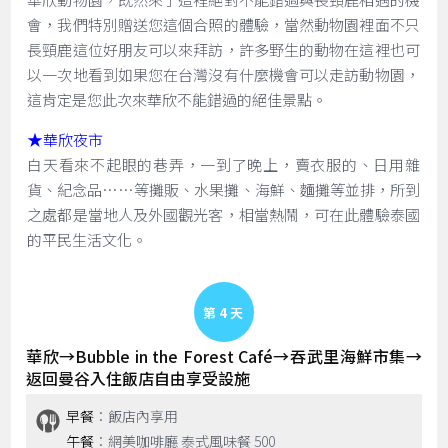
會，我們特別贈送您這個合照的體驗，當然動物園裡面不只
長頸鹿這位好朋友可以來拜訪，許多野生的動物在這裡也可
以一次地看到如果您在台灣沒有什麼機會可以走訪動物園，
這肯定是您此次來華欣不能錯過的絕佳景點。
★
華欣夜市
白天看來不起眼的巷弄，一到了晚上，賣衣服的、日用雜
貨、紀念品……等攤販、水果攤、海鮮、麵攤等並排，所到
之處都是當地人及外國觀光客，相當熱鬧，可在此體驗泰國
的平民生活文化。
Day 4
華欣→Bubble in the Forest Café→吞武里海鮮市集→
返回曼谷入住飯店自由享受設施
早餐
：飯店內享用
午餐
：網美咖啡廳 泰式風味餐 500