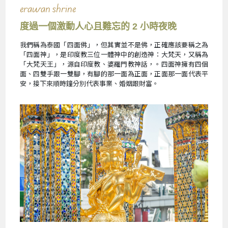
erawan shrine
度過一個激動人心且難忘的 2 小時夜晚
我們稱為泰國「四面佛」，但其實並不是佛，正確應該要稱之為
「四面神」，是印度教三位一體神中的創造神：大梵天，又稱為
「大梵天王」，源自印度教、婆羅門教神話，。四面神擁有四個
面、四雙手跟一雙腳，有腳的那一面為正面，正面那一面代表平
安，接下來順時鐘分別代表事業、婚姻跟財富。