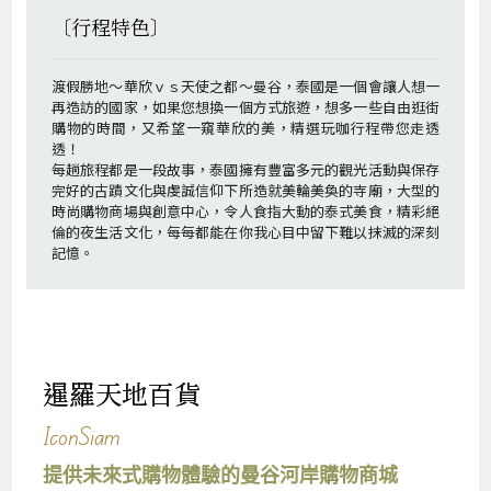
〔行程特色〕
渡假勝地～華欣ｖｓ天使之都～曼谷，泰國是一個會讓人想一
再造訪的國家，如果您想換一個方式旅遊，想多一些自由逛街
購物的時間，又希望一窺華欣的美，精選玩咖行程帶您走透
透！
每趟旅程都是一段故事，泰國擁有豐富多元的觀光活動與保存
完好的古蹟文化與虔誠信仰下所造就美輪美奐的寺廟，大型的
時尚購物商場與創意中心，令人食指大動的泰式美食，精彩絕
倫的夜生活文化，每每都能在你我心目中留下難以抹滅的深刻
記憶。
暹羅天地百貨
IconSiam
提供未來式購物體驗的曼谷河岸購物商城