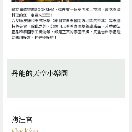
關於暹羅樂城SOOKSIAM，這裡有一個室內水上市場，愛吃泰國
料理的您一定要來逛逛！
合艾脆皮雞和泰式冰茶（原料來自泰國南方地區的茶葉）等泰國
特色美食，除此之外，您還可以看看泰國草藥護膚品、芳香療法
產品和泰國手工織物等，都是正宗的泰國品牌，買些當伴手禮送
給親朋好友，也是極好的！
丹能的天空小樂園
拷汪宮
Khao Wang