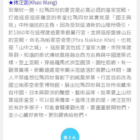
★
拷汪宮(Khao Wang)
到華欣一遊，拉瑪四世的夏宮是必賞必逛的皇家宮殿，
打造這座這座離宮的泰皇拉瑪四世其實就是「國王與
我」中所描述的主角，因為受到這清新的山陵所吸引，
於1860年在這裡建造夏季避暑行宮，並將這座盤據山丘
的宮殿，命名為帕那空奇里(Phra Nakkon Khiri)，也就
是「山中之城」。 這座夏宮包括了皇家大廳、寺院等建
築群，和諧的泰式傳統風格融合西方古典與中國建築式
樣，登上宮殿，穿過羅馬式拱型圓頂、圓柱迴廊，有一
觀景廣場，俯瞰遠處是寺廟尖塔錯落於蓊鬱山林間，讓
人不禁遙想拉瑪四世曾創下的威風榮景。行宮目前改為
國立帕那空奇里博物館，展出拉瑪四世與五世所收藏來
自中國、日本與歐洲的雕塑、藝術品等，如果要上山欣
賞這座皇宮，可以搭乘纜車。值得注意的是，拷汪宮附
近有許多猴子，可能會騷擾觀光客，要盡量避開牠們，
並小心藏好食物，更別餵食給牠們。
Day 3