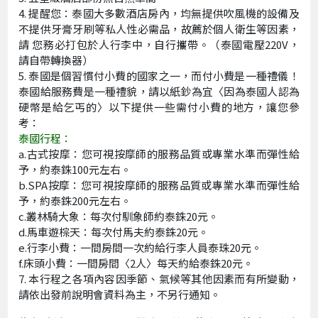
提醒您：泰國大多數酒店房內，均無提供吹風機的設備及
不提供牙膏牙刷等私人性必需品，故薦於個人衛生等因素，
請 您務必打包於人行李中，自行攜帶。（泰國電壓220V，
請自帶轉換器）
泰國是個習慣付小費的國家之一，而付小費是一種禮儀！
泰國給服務費是一種禮貌，請以紙鈔為宜〈因為泰國人認為
硬幣是給乞丐的〉以下提供一些需付小費的地方，讓您參
考：
泰國行程：
a.古式按摩：您可視按摩師的服務品質或專業水準而彈性給
予，約泰銖100元左右。
b.SPA按摩：您可視按摩師的服務品質或專業水準而彈性給
予，約泰銖200元左右。
c.叢林騎大象：每次付馴象師約泰銖20元。
d.馬車遊棕天：每次付馬夫約泰銖20元。
e.行李小費：一間房間一次約給行李人員泰珠20元。
f.床頭小費：一間房間〈2人〉每天約給泰銖20元。
7. 本行程之各項內容因季節、氣候等其他因素而有所變動，
請依出發前說明會資料為主，不另行通知。