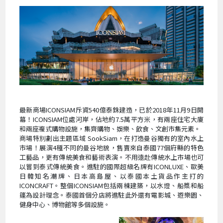
最新商場ICONSIAM斥資540億泰銖建造，已於2018年11月9日開
幕！ICONSIAM位處河岸，佔地約7.5萬平方米，有兩座住宅大廈
和兩座複式購物設施，集齊購物、娛樂、飲食、文創市集元素。
商場特別劃出主題區域 SookSiam，在打造曼谷獨有的室內水上
市場！展演4種不同的曼谷地貌，售賣來自泰國77個府縣的特色
工藝品，更有傳統美食和藝術表演。不用遠赴傳統水上市場也可
以嘗到泰式傳統美食。進駐的國際超級名牌有ICONLUXE、歐美
日韓知名潮牌、日本高島屋、以泰國本土貨品作主打的
ICONCRAFT。整個ICONSIAM包括兩棟建築，以水燈、船槳和船
篷為設計理念。泰國首個分店將進駐此外還有電影城、遊樂園、
健身中心、博物館等多個設施。