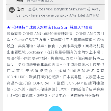
晚餐
：特色煲仔飯 B.350
住宿
：曼谷Cross Vibe Bangkok Sukhumvit 或 Away
Bangkok Riverside Kene Bangkok或Mii Hotel 或同等級
★泡泡瑪特全球最大旗艦店 !
IconSiam 暹羅天地百貨
最新商場ICONSIAM斥資540億泰銖建造，CONSIAM位處河
岸，佔地約7.5萬平方米，有兩座住宅大廈和兩座複式購物
設施，集齊購物、娛樂、飲食、文創市集元素。商場特別劃
出主題區域 SookSiam，在打造曼谷獨有的室內水上市場！
展演4種不同的曼谷地貌，售賣來自泰國77個府縣的特色工
藝品，更有傳統美食和藝術表演。不用遠赴傳統水上市場也
可以嘗到泰式傳統美食。進駐的國際超級名牌有
ICONLUXE、歐美日韓知名潮牌、日本高島屋、以泰國本土
貨品作主打的ICONCRAFT。整個ICONSIAM包括兩棟建
築，以水燈、船槳和船篷為設計理念。泰國首個分店將進駐
此外還有電影城、遊樂園、健身中心、博物館等多個設施。