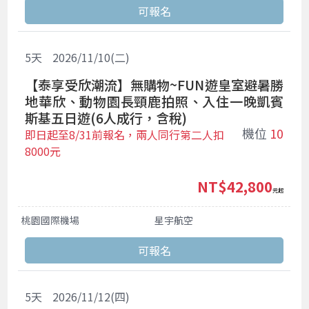
5
天
2026/11/10(二)
【泰享受欣潮流】無購物~FUN遊皇室避暑勝
地華欣、動物園長頸鹿拍照、入住一晚凱賓
斯基五日遊(6人成行，含稅)
機位
10
即日起至8/31前報名，兩人同行第二人扣
8000元
NT$42,800
起
桃園國際機場
星宇航空
5
天
2026/11/12(四)