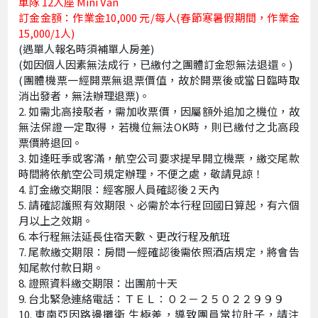
車隊 12人座 Mini Van
訂金金額：作業金10,000 元/每人(春節寒暑假期間，作業金
15,000/1人)
(遇單人報名時須補單人房差)
(如因個人因素無法成行，已繳付之團體訂金恕無法退還。)
(團體機票一經開票無退票價值，故於開票後或當日臨時取
消出發者，無法辦理退票)。
如需北高接駁者，需加收票價，因屬額外追加之機位，故
無法保證一定取得，若機位無法OK時，則已繳付之北高段
票價將退回。
如逢旺季或客滿，航空公司要求提早開立機票，繳交尾款
時間將依航空公司規定辦理，不便之處，敬請見諒！
訂金繳交期限：經客服人員確認後 2 天內
請確認護照有效期限、必需於本行程回國日算起，有六個
月以上之效期。
本行程無法延長住宿天數、更改行程及航班
尾款繳交期限：房間一經確認後需依照酒店規定，將會告
知尾款付款日期。
證照資料繳交期限：出團前十天
台北緊急連絡電話：ＴＥＬ：０２－２５０２２９９９
東南亞因路邊攤衛 生極差，導致團員常拉肚子，請注