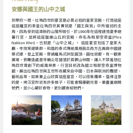
安娜與國王的山中之城
到華欣一遊，拉瑪四世的夏宮是必賞必逛的皇家宮殿，打造這座
這座離宮的泰皇拉瑪四世其實就是「國王與我」中所描述的主
角，因為受到這清新的山陵所吸引，於1860年在這裡建造夏季避
暑行宮，並將這座盤據山丘的宮殿，命名為帕那空奇里(Phra
Nakkon Khiri)，也就是「山中之城」。 這座夏宮包括了皇家大
廳、寺院等建築群，和諧的泰式傳統風格融合西方古典與中國建
築式樣，登上宮殿，穿過羅馬式拱型圓頂、圓柱迴廊，有一觀景
廣場，俯瞰遠處是寺廟尖塔錯落於蓊鬱山林間，讓人不禁遙想拉
瑪四世曾創下的威風榮景。行宮目前改為國立帕那空奇里博物
館，展出拉瑪四世與五世所收藏來自中國、日本與歐洲的雕塑、
藝術品等，如果要上山欣賞這座皇宮，可以搭乘纜車。值得注意
的是，拷汪宮附近有許多猴子，可能會騷擾觀光客，要盡量避開
牠們，並小心藏好食物，更別餵食給牠們。