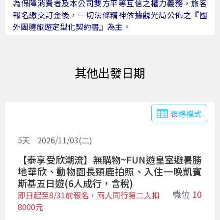
為保障消費者及本公司雙方平等互信之權力義務，旅客
報名繳交訂金後，一切法條精神依據觀光局公佈之
『國
外團體旅遊定型化契約書』
為主。
出發日期
表格模式
5
天
2026/11/03(二)
【泰享受欣潮流】無購物~FUN遊皇室避暑勝
地華欣、動物園長頸鹿拍照、入住一晚凱賓
斯基五日遊(6人成行，含稅)
機位
10
即日起至8/31前報名，兩人同行第二人扣
8000元