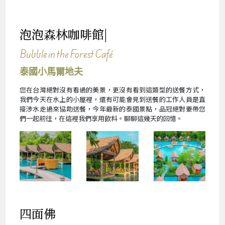
泡泡森林咖啡館|
Bubble in the Forest Café
泰國小馬爾地夫
您在台灣絕對沒有看過的美景，更沒有看到這類型的送餐方式，
我們今天在水上的小屋裡，還有可能會見到送餐的工作人員是直
接涉水走過來協助送餐，今年最新的泰國景點，品冠絕對要帶您
們一起前往，在這裡我們享用飲料。聊聊這幾天的回憶。
四面佛