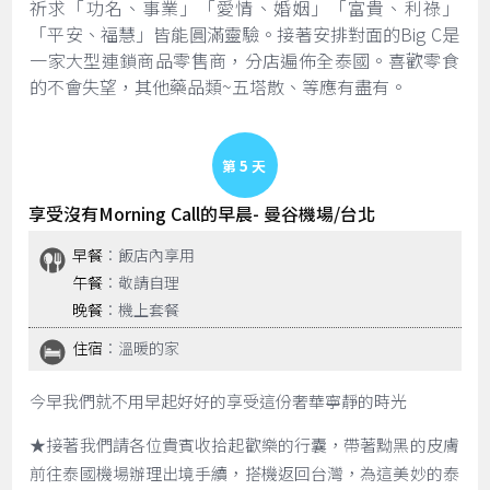
祈求「功名、事業」「愛情、婚姻」「富貴、利祿」
「平安、福慧」皆能圓滿靈驗。接著安排對面的Big C是
一家大型連鎖商品零售商，分店遍佈全泰國。喜歡零食
的不會失望，其他藥品類~五塔散、等應有盡有。
Day 5
享受沒有Morning Call的早晨- 曼谷機場/台北
早餐
：飯店內享用
午餐
：敬請自理
晚餐
：機上套餐
住宿
：溫暖的家
今早我們就不用早起好好的享受這份奢華寧靜的時光
★接著我們請各位貴賓收拾起歡樂的行囊，帶著黝黑的皮膚
前往泰國機場辦理出境手續，搭機返回台灣，為這美妙的泰