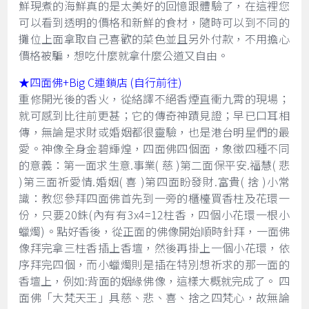
鮮現煮的海鮮真的是太美好的回憶跟體驗了，在這裡您
可以看到透明的價格和新鮮的食材，隨時可以到不同的
攤位上面拿取自己喜歡的菜色並且另外付款，不用擔心
價格被騙，想吃什麼就拿什麼公道又自由。
★四面佛+Big C連鎖店 (自行前往)
重修開光後的香火，從絡譯不絕香煙直衝九霄的現場；
就可感到比往前更甚；它的傳奇神蹟見證；早已口耳相
傳，無論是求財或婚姻都很靈驗，也是港台明星們的最
愛。神像全身金碧輝煌，四面佛四個面，象徵四種不同
的意義：第一面求生意.事業( 慈 )第二面保平安.福慧( 悲
)第三面祈愛情.婚姻( 喜 )第四面盼發財.富貴( 捨 )小常
識：教您參拜四面佛首先到一旁的櫃檯買香柱及花環一
份，只要20銖(內有有3x4=12柱香，四個小花環一根小
蠟燭)。點好香後，從正面的佛像開始順時針拜，一面佛
像拜完拿三柱香插上香壇，然後再掛上一個小花環，依
序拜完四個，而小蠟燭則是插在特別想祈求的那一面的
香壇上，例如:背面的姻緣佛像，這樣大概就完成了。 四
面佛「大梵天王」具慈、悲、喜、捨之四梵心，故無論