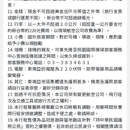
意！
金錢：現金不可超過美金伍仟元等值之外幣（旅行支票
或銀行匯票不限），新台幣不可超過肆萬元。
行李：以一大件不超過２０公斤（如超重一公斤要支付
約新台幣約220元費用，以現場航空公司收費為準）。
小費：國外旅遊期間，對於司機、導遊、領隊，應酌量
給予小費以視鼓勵
接機：接機的親友，可事先撥至桃園國際機場旅客服務
中心查詢班機抵達之時間，以免久候或遲到。
旅客服務中心電話：０３－３８３４６３１
電壓：東南亞的電壓為２２０伏特，如帶電器用品請備
變電器。
其它：東南亞地區集體遺失護照甚多，機票及護照旅客
請自行妥善保管，最好分開存放。
如遇不可抗拒情況，本公司保有變更航空公司、飛行班
次及交通工具或旅行方式之權利。
本行程餐廳將視餐廳公休日將略有調動，用餐時間依實
際行程安排做調整，造成不便之處，敬請原諒。
本行程售價為品冠旅遊與當地飯店針對『持中華民國護
照公民』簽約之優惠價，若非前述公民身分，相關售價請洽