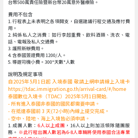
台幣500萬責任險暨新台幣20萬意外醫療險。
費用不包含
行程表上未表明之各項開支，自選建議行程交通及應付費
用。
純係私人之消費：如行李超重費、飲料酒類、洗衣、電
話、電報及私人交通費。
護照新辦費用。
含泰國簽證費用 1200/人。
導遊司機小費。300*天數*人數
說明及規定事項
自2025年5月1日起 入境泰國 敬請上網申請線上入境卡
https://tdac.immigration.go.th/arrival-card/#/home
泰國數位入境卡（TDAC）2025年5月1日開始.
- 所有進入泰國非泰國的國民都需要申請。
- 在抵達泰國前 3 天(72小時)內線上提交完成。
- 空中、陸地、海上入境皆必須申請。
成團人數：
6人以上成團
，16人以上則加派領隊隨團服
務。
※此行程出團人數若為6-8人車輛將使用泰國合法專業