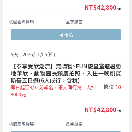
NT$42,800
起
桃園國際機場
星宇航空
5
天
2026/11/05(四)
【泰享受欣潮流】無購物~FUN遊皇室避暑勝
地華欣、動物園長頸鹿拍照、入住一晚凱賓
斯基五日遊(6人成行，含稅)
機位
10
即日起至8/31前報名，兩人同行第二人扣
8000元
NT$42,800
起
桃園國際機場
星宇航空