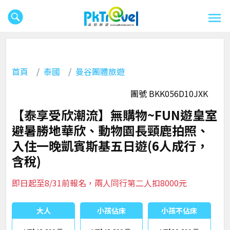
首頁
泰國
曼谷團體旅遊
團號 BKK056D10JXK
【泰享受欣潮流】無購物~FUN遊皇室
避暑勝地華欣、動物園長頸鹿拍照、
入住一晚凱賓斯基五日遊(6人成行，
含稅)
即日起至8/31前報名，兩人同行第二人扣8000元
大人
小孩佔床
小孩不佔床