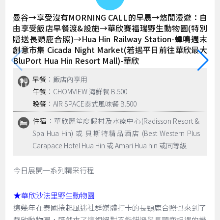
曼谷→享受沒有MORNING CALL的早晨→悠閒漫遊：自
由享受飯店早餐渡&設施→華欣賽福瑞野生動物園(特別
贈送長頸鹿合照)→Hua Hin Railway Station-蟬鳴週末
創意市集 Cicada Night Market(若遇平日前往華欣最大
BluPort Hua Hin Resort Mall)-華欣
早餐
：飯店內享用
午餐
：CHOMVIEW 海鮮餐 B.500
晚餐
：AIR SPACE泰式風味餐 B.500
住宿
：華欣麗笙度假村及水療中心(Radisson Resort &
Spa Hua Hin) 或 貝斯特精品酒店 (Best Western Plus
Carapace Hotel Hua Hin 或 Amari Hua hin 或同等級
今日展開一系列精采行程
★
華欣沙法里野生動物園
這幾年在泰國捲起風迷社群媒體打卡的長頸鹿合照也來到了
華欣動物園，既然來了這裡絕對不能錯過與長頸鹿相遇的機