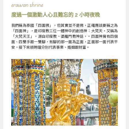
erawan shrine
度過一個激動人心且難忘的 2 小時夜晚
我們稱為泰國「四面佛」，但其實並不是佛，正確應該要稱之為
「四面神」，是印度教三位一體神中的創造神：大梵天，又稱為
「大梵天王」，源自印度教、婆羅門教神話，。四面神擁有四個
面、四雙手跟一雙腳，有腳的那一面為正面，正面那一面代表平
安，接下來順時鐘分別代表事業、婚姻跟財富。