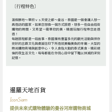
〔行程特色〕
渡假勝地～華欣ｖｓ天使之都～曼谷，泰國是一個會讓人想一
再造訪的國家，如果您想換一個方式旅遊，想多一些自由逛街
購物的時間，又希望一窺華欣的美，精選玩咖行程帶您走透
透！
每趟旅程都是一段故事，泰國擁有豐富多元的觀光活動與保存
完好的古蹟文化與虔誠信仰下所造就美輪美奐的寺廟，大型的
時尚購物商場與創意中心，令人食指大動的泰式美食，精彩絕
倫的夜生活文化，每每都能在你我心目中留下難以抹滅的深刻
記憶。
暹羅天地百貨
IconSiam
提供未來式購物體驗的曼谷河岸購物商城