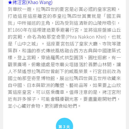
★
拷汪宮(Khao Wang)
到華欣一遊，拉瑪四世的夏宮是必賞必逛的皇家宮殿，
打造這座這座離宮的泰皇拉瑪四世其實就是「國王與
我」中所描述的主角，因為受到這清新的山陵所吸引，
於1860年在這裡建造夏季避暑行宮，並將這座盤據山丘
的宮殿，命名為帕那空奇里(Phra Nakkon Khiri)，也就
是「山中之城」。 這座夏宮包括了皇家大廳、寺院等建
築群，和諧的泰式傳統風格融合西方古典與中國建築式
樣，登上宮殿，穿過羅馬式拱型圓頂、圓柱迴廊，有一
觀景廣場，俯瞰遠處是寺廟尖塔錯落於蓊鬱山林間，讓
人不禁遙想拉瑪四世曾創下的威風榮景。行宮目前改為
國立帕那空奇里博物館，展出拉瑪四世與五世所收藏來
自中國、日本與歐洲的雕塑、藝術品等，如果要上山欣
賞這座皇宮，可以搭乘纜車。值得注意的是，拷汪宮附
近有許多猴子，可能會騷擾觀光客，要盡量避開牠們，
並小心藏好食物，更別餵食給牠們。
Day 3