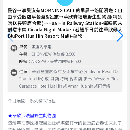
曼谷→享受沒有MORNING CALL的早晨→悠閒漫遊：自
由享受飯店早餐渡&設施→華欣賽福瑞野生動物園(特別
贈送長頸鹿合照)→Hua Hin Railway Station-蟬鳴週末
創意市集 Cicada Night Market(若遇平日前往華欣最大
BluPort Hua Hin Resort Mall)-華欣
早餐
：飯店內享用
午餐
：CHOMVIEW 海鮮餐 B.500
晚餐
：AIR SPACE泰式風味餐 B.500
住宿
：華欣麗笙度假村及水療中心(Radisson Resort &
Spa Hua Hin) 或 貝斯特精品酒店 (Best Western Plus
Carapace Hotel Hua Hin 或 Amari Hua hin 或同等級
今日展開一系列精采行程
★
華欣沙法里野生動物園
這幾年在泰國捲起風迷社群媒體打卡的長頸鹿合照也來到了
華欣動物園，既然來了這裡絕對不能錯過與長頸鹿相遇的機