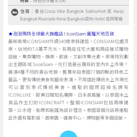
晚餐
：特色煲仔飯 B.350
住宿
：曼谷Cross Vibe Bangkok Sukhumvit 或 Away
Bangkok Riverside Kene Bangkok或Mii Hotel 或同等級
★泡泡瑪特全球最大旗艦店 !
IconSiam 暹羅天地百貨
最新商場ICONSIAM斥資540億泰銖建造，CONSIAM位處河
岸，佔地約7.5萬平方米，有兩座住宅大廈和兩座複式購物
設施，集齊購物、娛樂、飲食、文創市集元素。商場特別劃
出主題區域 SookSiam，在打造曼谷獨有的室內水上市場！
展演4種不同的曼谷地貌，售賣來自泰國77個府縣的特色工
藝品，更有傳統美食和藝術表演。不用遠赴傳統水上市場也
可以嘗到泰式傳統美食。進駐的國際超級名牌有
ICONLUXE、歐美日韓知名潮牌、日本高島屋、以泰國本土
貨品作主打的ICONCRAFT。整個ICONSIAM包括兩棟建
築，以水燈、船槳和船篷為設計理念。泰國首個分店將進駐
此外還有電影城、遊樂園、健身中心、博物館等多個設施。