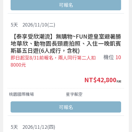
5
天
2026/11/10(二)
【泰享受欣潮流】無購物~FUN遊皇室避暑勝
地華欣、動物園長頸鹿拍照、入住一晚凱賓
斯基五日遊(6人成行，含稅)
機位
10
即日起至8/31前報名，兩人同行第二人扣
8000元
NT$42,800
起
桃園國際機場
星宇航空
5
天
2026/11/12(四)