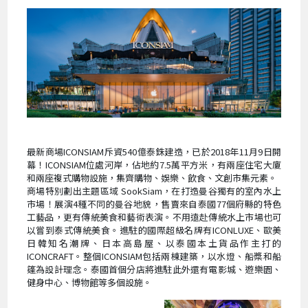
最新商場ICONSIAM斥資540億泰銖建造，已於2018年11月9日開
幕！ICONSIAM位處河岸，佔地約7.5萬平方米，有兩座住宅大廈
和兩座複式購物設施，集齊購物、娛樂、飲食、文創市集元素。
商場特別劃出主題區域 SookSiam，在打造曼谷獨有的室內水上
市場！展演4種不同的曼谷地貌，售賣來自泰國77個府縣的特色
工藝品，更有傳統美食和藝術表演。不用遠赴傳統水上市場也可
以嘗到泰式傳統美食。進駐的國際超級名牌有ICONLUXE、歐美
日韓知名潮牌、日本高島屋、以泰國本土貨品作主打的
ICONCRAFT。整個ICONSIAM包括兩棟建築，以水燈、船槳和船
篷為設計理念。泰國首個分店將進駐此外還有電影城、遊樂園、
健身中心、博物館等多個設施。