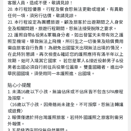
客服人員，造成不便，敬請見諒！
本行程超優惠，行程及餐食恕無法更動或增減，有異動
任何一項，須另行估價，敬請見諒。
本行程設定為團體旅遊，顧及旅客於出遊期間之人身安
全及相關問題，旅遊行程期間，恕無法接受脫隊之要求。
護照自帶&役男&軍職身分者，如出發當天未帶有效之護
照至機場，導致無法上飛機，所衍生之一切後果及賠償費用
需由旅客自行負責！ 為避免出國當天出現無法出境的情況，
在此特別懇請，再次檢查&確認您的護照應持有滿半年以上
效期，始可入境其它國家 。 若您是軍人&接近役齡男子&役
男者出國必須自行前往兵役單位蓋章。 雙重國籍者，進出中
華民國國境，須使用同一本護照進、出國境。
貼心小提醒
未滿16歲以下小孩，無論佔床或不佔床皆不包含SPA療程
及按摩。
〈16歲以下小孩，因骨骼尚未建全，不可按摩，恕無法轉讓
或退費〉
報價僅適於持台灣護照旅客，若持外國護照之旅客則需另
外報價。
五星級酒店部份無自然單間。