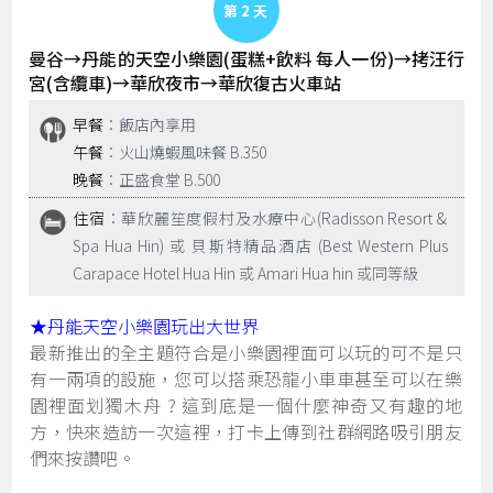
Day 2
曼谷→丹能的天空小樂園(蛋糕+飲料 每人一份)→拷汪行
宮(含纜車)→華欣夜市→華欣復古火車站
早餐
：飯店內享用
午餐
：火山燒蝦風味餐 B.350
晚餐
：正盛食堂 B.500
住宿
：華欣麗笙度假村及水療中心(Radisson Resort &
Spa Hua Hin) 或 貝斯特精品酒店 (Best Western Plus
Carapace Hotel Hua Hin 或 Amari Hua hin 或同等級
★丹能天空小樂園玩出大世界
最新推出的全主題符合是小樂園裡面可以玩的可不是只
有一兩項的設施，您可以搭乘恐龍小車車甚至可以在樂
園裡面划獨木舟 ? 這到底是一個什麼神奇又有趣的地
方，快來造訪一次這裡，打卡上傳到社群網路吸引朋友
們來按讚吧。