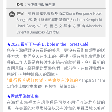
晚餐
：方便逛街敬請自理
住宿
：曼谷暹羅凱賓斯基酒店(Siam Kempinski Hotel
Bangko或 曼谷新通凱賓斯基酒店(Sindhorn Kempinski
Hotel Bangkok) 或 曼谷文華東方酒店(Mandarin
Oriental Bangkok) 或同等級
★2022 最新下午茶 Bubble in the Forest Café
您在台灣絕對沒有看過的美景，更沒有看到這類型的送
餐方式，我們今天在水上的小屋裡，還有可能會見到送
餐的工作人員是直接涉水走過來協助送餐，今年最新的
泰國景點，品冠絕對要帶您們一起前往，在這裡我們享
用飲料。聊聊這幾天的回憶。
*此行程若遇訂位滿，將會以有冷氣的
Manpai Sainam
Café
水上咖啡廳來做行程替換，敬請見諒。
★吞武里海鮮市集
在海鮮市集裡面有想像過是可以不用汗流浹背吃飯的
嗎，在美麗的水晶燈裝潢以及有冷氣的用餐環境吃著新