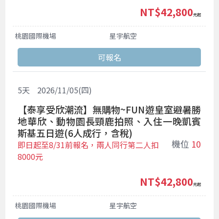
NT$42,800
起
桃園國際機場
星宇航空
5
天
2026/11/05(四)
【泰享受欣潮流】無購物~FUN遊皇室避暑勝
地華欣、動物園長頸鹿拍照、入住一晚凱賓
斯基五日遊(6人成行，含稅)
機位
10
即日起至8/31前報名，兩人同行第二人扣
8000元
NT$42,800
起
桃園國際機場
星宇航空