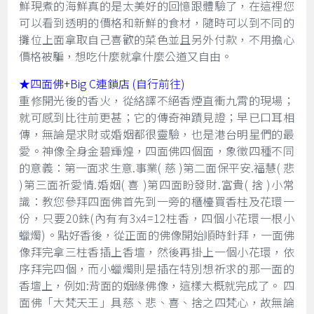
鮮現煮的海鮮真的是太美好的回憶跟體驗了，在這裡您
可以看到透明的價格和新鮮的食材，隨時可以到不同的
攤位上面拿取自己喜歡的菜色並且另外付款，不用擔心
價格被騙，想吃什麼就拿什麼公道又自由。
★四面佛+Big C連鎖店 (自行前往)
重修開光後的香火，從絡譯不絕香煙直衝九霄的現場；
就可感到比往前更甚；它的傳奇神蹟見證；早已口耳相
傳，無論是求財或婚姻都很靈驗，也是港台明星們的最
愛。神像全身金碧輝煌，四面佛四個面，象徵四種不同
的意義：第一面求生意.事業( 慈 )第二面保平安.福慧( 悲
)第三面祈愛情.婚姻( 喜 )第四面盼發財.富貴( 捨 )小常
識：教您參拜四面佛首先到一旁的櫃檯買香柱及花環一
份，只要20銖(內有有3x4=12柱香，四個小花環一根小
蠟燭)。點好香後，從正面的佛像開始順時針拜，一面佛
像拜完拿三柱香插上香壇，然後再掛上一個小花環，依
序拜完四個，而小蠟燭則是插在特別想祈求的那一面的
香壇上，例如:背面的姻緣佛像，這樣大概就完成了。 四
面佛「大梵天王」具慈、悲、喜、捨之四梵心，故無論