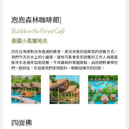
泡泡森林咖啡館|
Bubble in the Forest Café
泰國小馬爾地夫
您在台灣絕對沒有看過的美景，更沒有看到這類型的送餐方式，
我們今天在水上的小屋裡，還有可能會見到送餐的工作人員是直
接涉水走過來協助送餐，今年最新的泰國景點，品冠絕對要帶您
們一起前往，在這裡我們享用飲料。聊聊這幾天的回憶。
四面佛