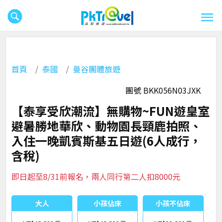
首頁
泰國
曼谷團體旅遊
團號 BKK056N03JXK
【泰享受欣潮流】無購物~FUN遊皇室
避暑勝地華欣、動物園長頸鹿拍照、
入住一晚凱賓斯基五日遊(6人成行，
含稅)
即日起至8/31前報名，兩人同行第二人扣8000元
大人
小孩佔床
小孩不佔床