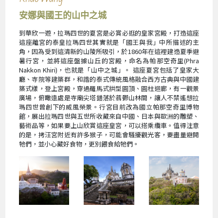
安娜與國王的山中之城
到華欣一遊，拉瑪四世的夏宮是必賞必逛的皇家宮殿，打造這座
這座離宮的泰皇拉瑪四世其實就是「國王與我」中所描述的主
角，因為受到這清新的山陵所吸引，於1860年在這裡建造夏季避
暑行宮，並將這座盤據山丘的宮殿，命名為帕那空奇里(Phra
Nakkon Khiri)，也就是「山中之城」。 這座夏宮包括了皇家大
廳、寺院等建築群，和諧的泰式傳統風格融合西方古典與中國建
築式樣，登上宮殿，穿過羅馬式拱型圓頂、圓柱迴廊，有一觀景
廣場，俯瞰遠處是寺廟尖塔錯落於蓊鬱山林間，讓人不禁遙想拉
瑪四世曾創下的威風榮景。行宮目前改為國立帕那空奇里博物
館，展出拉瑪四世與五世所收藏來自中國、日本與歐洲的雕塑、
藝術品等，如果要上山欣賞這座皇宮，可以搭乘纜車。值得注意
的是，拷汪宮附近有許多猴子，可能會騷擾觀光客，要盡量避開
牠們，並小心藏好食物，更別餵食給牠們。