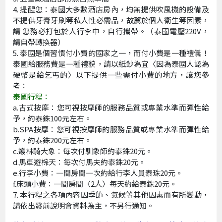
提醒您：泰國大多數酒店房內，均無提供吹風機的設備及
不提供牙膏牙刷等私人性必需品，故薦於個人衛生等因素，
請 您務必打包於人行李中，自行攜帶。（泰國電壓220V，
請自帶轉換器）
泰國是個習慣付小費的國家之一，而付小費是一種禮儀！
泰國給服務費是一種禮貌，請以紙鈔為宜〈因為泰國人認為
硬幣是給乞丐的〉以下提供一些需付小費的地方，讓您參
考：
泰國行程：
a.古式按摩：您可視按摩師的服務品質或專業水準而彈性給
予，約泰銖100元左右。
b.SPA按摩：您可視按摩師的服務品質或專業水準而彈性給
予，約泰銖200元左右。
c.叢林騎大象：每次付馴象師約泰銖20元。
d.馬車遊棕天：每次付馬夫約泰銖20元。
e.行李小費：一間房間一次約給行李人員泰珠20元。
f.床頭小費：一間房間〈2人〉每天約給泰銖20元。
7. 本行程之各項內容因季節、氣候等其他因素而有所變動，
請依出發前說明會資料為主，不另行通知。