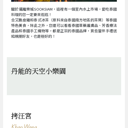
關於暹羅樂城SOOKSIAM，這裡有一個室內水上市場，愛吃泰國
料理的您一定要來逛逛！
合艾脆皮雞和泰式冰茶（原料來自泰國南方地區的茶葉）等泰國
特色美食，除此之外，您還可以看看泰國草藥護膚品、芳香療法
產品和泰國手工織物等，都是正宗的泰國品牌，買些當伴手禮送
給親朋好友，也是極好的！
丹能的天空小樂園
拷汪宮
Khao Wang