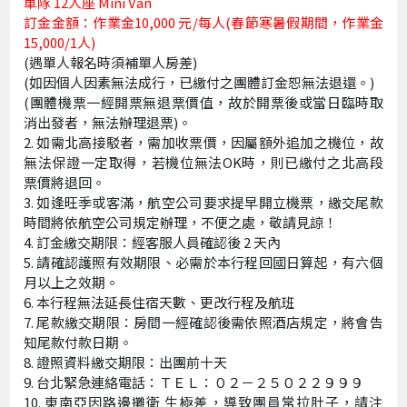
車隊 12人座 Mini Van
訂金金額：作業金10,000 元/每人(春節寒暑假期間，作業金
15,000/1人)
(遇單人報名時須補單人房差)
(如因個人因素無法成行，已繳付之團體訂金恕無法退還。)
(團體機票一經開票無退票價值，故於開票後或當日臨時取
消出發者，無法辦理退票)。
如需北高接駁者，需加收票價，因屬額外追加之機位，故
無法保證一定取得，若機位無法OK時，則已繳付之北高段
票價將退回。
如逢旺季或客滿，航空公司要求提早開立機票，繳交尾款
時間將依航空公司規定辦理，不便之處，敬請見諒！
訂金繳交期限：經客服人員確認後 2 天內
請確認護照有效期限、必需於本行程回國日算起，有六個
月以上之效期。
本行程無法延長住宿天數、更改行程及航班
尾款繳交期限：房間一經確認後需依照酒店規定，將會告
知尾款付款日期。
證照資料繳交期限：出團前十天
台北緊急連絡電話：ＴＥＬ：０２－２５０２２９９９
東南亞因路邊攤衛 生極差，導致團員常拉肚子，請注