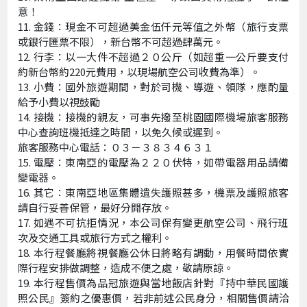
意！
金錢：現金不可超過美金伍仟元等值之外幣（旅行支票
或銀行匯票不限），新台幣不可超過肆萬元。
行李：以一大件不超過２０公斤（如超重一公斤要支付
約新台幣約220元費用，以現場航空公司收費為準）。
小費：國外旅遊期間，對於司機、導遊、領隊，應酌量
給予小費以視鼓勵
接機：接機的親友，可事先撥至桃園國際機場旅客服務
中心查詢班機抵達之時間，以免久候或遲到。
旅客服務中心電話：０３－３８３４６３１
電壓：東南亞的電壓為２２０伏特，如帶電器用品請備
變電器。
其它：東南亞地區集體遺失護照甚多，機票及護照旅客
請自行妥善保管，最好分開存放。
如遇不可抗拒情況，本公司保有變更航空公司、飛行班
次及交通工具或旅行方式之權利。
本行程餐廳將視餐廳公休日將略有調動，用餐時間依實
際行程安排做調整，造成不便之處，敬請原諒。
本行程售價為品冠旅遊與當地飯店針對『持中華民國護
照公民』簽約之優惠價，若非前述公民身分，相關售價請洽