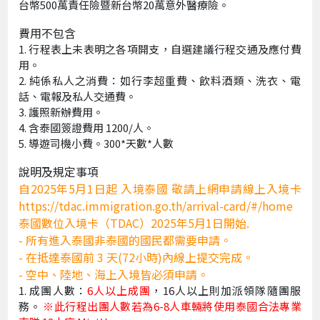
台幣500萬責任險暨新台幣20萬意外醫療險。
費用不包含
行程表上未表明之各項開支，自選建議行程交通及應付費
用。
純係私人之消費：如行李超重費、飲料酒類、洗衣、電
話、電報及私人交通費。
護照新辦費用。
含泰國簽證費用 1200/人。
導遊司機小費。300*天數*人數
說明及規定事項
自2025年5月1日起 入境泰國 敬請上網申請線上入境卡
https://tdac.immigration.go.th/arrival-card/#/home
泰國數位入境卡（TDAC）2025年5月1日開始.
- 所有進入泰國非泰國的國民都需要申請。
- 在抵達泰國前 3 天(72小時)內線上提交完成。
- 空中、陸地、海上入境皆必須申請。
成團人數：
6人以上成團
，16人以上則加派領隊隨團服
務。
※此行程出團人數若為6-8人車輛將使用泰國合法專業