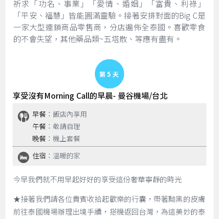
祈求「功名、事業」「愛情、婚姻」「富貴、利祿」
「平安、福慧」皆能圓滿靈驗。接著安排對面的Big C是
一家大型連鎖商品零售商，分店遍佈全泰國。喜歡零食
的不會失望，其他藥品類~五塔散、等應有盡有。
Day 5
享受沒有Morning Call的早晨- 曼谷機場/台北
早餐
：飯店內享用
午餐
：敬請自理
晚餐
：機上套餐
住宿
：溫暖的家
今早我們就不用早起好好的享受這份奢華寧靜的時光
★接著我們請各位貴賓收拾起歡樂的行囊，帶著黝黑的皮膚
前往泰國機場辦理出境手續，搭機返回台灣，為這美妙的泰