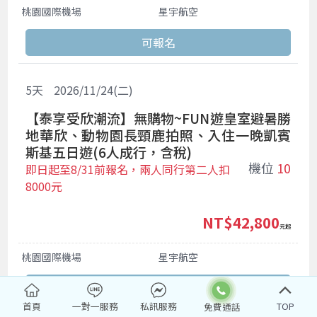
桃園國際機場
星宇航空
5
天
2026/11/24(二)
【泰享受欣潮流】無購物~FUN遊皇室避暑勝
地華欣、動物園長頸鹿拍照、入住一晚凱賓
斯基五日遊(6人成行，含稅)
機位
10
即日起至8/31前報名，兩人同行第二人扣
8000元
NT$42,800
起
桃園國際機場
星宇航空
首頁
一對一服務
私訊服務
TOP