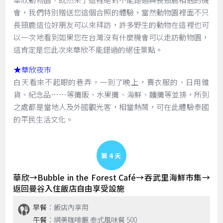
會，我們特別贈送您這個合照的體驗，當然動物園裡面不只
長頸鹿這位好朋友可以來拜訪，許多野生的動物在這裡也可
以一次地看到如果您在台灣沒有什麼機會可以走訪動物園，
這肯定是您此次來華欣不能錯過的絕佳景點。
★
華欣夜市
白天看來不起眼的巷弄，一到了晚上，賣衣服的、日用雜
貨、紀念品……等攤販、水果攤、海鮮、麵攤等並排，所到
之處都是當地人及外國觀光客，相當熱鬧，可在此體驗泰國
的平民生活文化。
Day 4
華欣→Bubble in the Forest Café→吞武里海鮮市集→
返回曼谷入住飯店自由享受設施
早餐
：飯店內享用
午餐
：網美咖啡廳 泰式風味餐 500