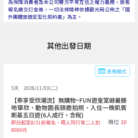
為保障消費者及本公司雙方平等互信之權力義務，旅客
報名繳交訂金後，一切法條精神依據觀光局公佈之
『國
外團體旅遊定型化契約書』
為主。
出發日期
表格模式
5
天
2026/11/03(二)
【泰享受欣潮流】無購物~FUN遊皇室避暑勝
地華欣、動物園長頸鹿拍照、入住一晚凱賓
斯基五日遊(6人成行，含稅)
機位
10
即日起至8/31前報名，兩人同行第二人扣
8000元