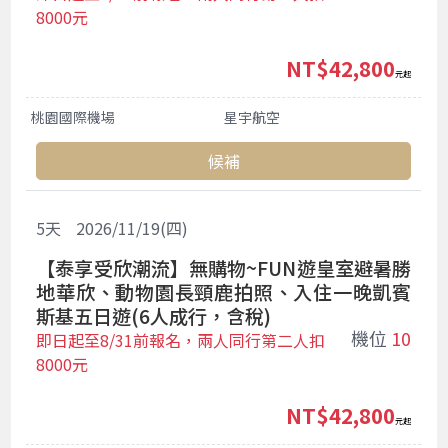
8000元
NT$42,800
起
桃園國際機場
星宇航空
候補
5
天
2026/11/19(四)
【泰享受欣潮流】無購物~FUN遊皇室避暑勝
地華欣、動物園長頸鹿拍照、入住一晚凱賓
斯基五日遊(6人成行，含稅)
機位
10
即日起至8/31前報名，兩人同行第二人扣
8000元
NT$42,800
起