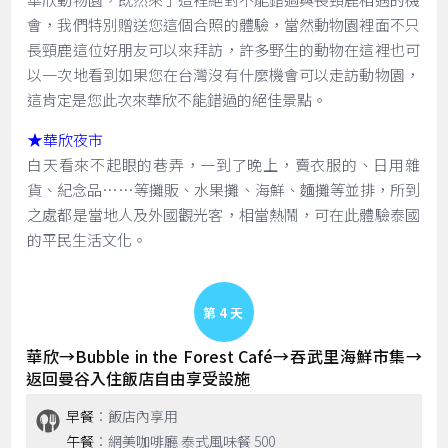
會，我們特別贈送您這個合照的體驗，當然動物園裡面不只
長頸鹿這位好朋友可以來拜訪，許多野生的動物在這裡也可
以一次地看到如果您在台灣沒有什麼機會可以走訪動物園，
這肯定是您此次來華欣不能錯過的絕佳景點。
★
華欣夜市
白天看來不起眼的巷弄，一到了晚上，賣衣服的、日用雜
貨、紀念品……等攤販、水果攤、海鮮、麵攤等並排，所到
之處都是當地人及外國觀光客，相當熱鬧，可在此體驗泰國
的平民生活文化。
Day 4
華欣→Bubble in the Forest Café→吞武里海鮮市集→
返回曼谷入住飯店自由享受設施
早餐
：飯店內享用
午餐
：網美咖啡廳 泰式風味餐 500