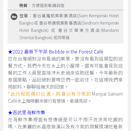
晚餐
：方便逛街敬請自理
住宿
：曼谷暹羅凱賓斯基酒店(Siam Kempinski Hotel
Bangko或 曼谷新通凱賓斯基酒店(Sindhorn Kempinski
Hotel Bangkok) 或 曼谷文華東方酒店(Mandarin
Oriental Bangkok) 或同等級
★2022 最新下午茶 Bubble in the Forest Café
您在台灣絕對沒有看過的美景，更沒有看到這類型的送
餐方式，我們今天在水上的小屋裡，還有可能會見到送
餐的工作人員是直接涉水走過來協助送餐，今年最新的
泰國景點，品冠絕對要帶您們一起前往，在這裡我們享
用飲料。聊聊這幾天的回憶。
*此行程若遇訂位滿，將會以有冷氣的
Manpai Sainam
Café
水上咖啡廳來做行程替換，敬請見諒。
★吞武里海鮮市集
在海鮮市集裡面有想像過是可以不用汗流浹背吃飯的
嗎，在美麗的水晶燈裝潢以及有冷氣的用餐環境吃著新