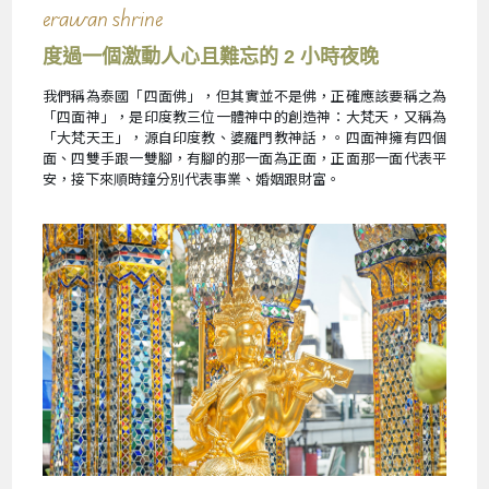
erawan shrine
度過一個激動人心且難忘的 2 小時夜晚
我們稱為泰國「四面佛」，但其實並不是佛，正確應該要稱之為
「四面神」，是印度教三位一體神中的創造神：大梵天，又稱為
「大梵天王」，源自印度教、婆羅門教神話，。四面神擁有四個
面、四雙手跟一雙腳，有腳的那一面為正面，正面那一面代表平
安，接下來順時鐘分別代表事業、婚姻跟財富。