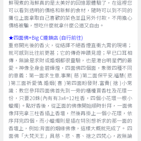
鮮現煮的海鮮真的是太美好的回憶跟體驗了，在這裡您
可以看到透明的價格和新鮮的食材，隨時可以到不同的
攤位上面拿取自己喜歡的菜色並且另外付款，不用擔心
價格被騙，想吃什麼就拿什麼公道又自由。
★四面佛+Big C連鎖店 (自行前往)
重修開光後的香火，從絡譯不絕香煙直衝九霄的現場；
就可感到比往前更甚；它的傳奇神蹟見證；早已口耳相
傳，無論是求財或婚姻都很靈驗，也是港台明星們的最
愛。神像全身金碧輝煌，四面佛四個面，象徵四種不同
的意義：第一面求生意.事業( 慈 )第二面保平安.福慧( 悲
)第三面祈愛情.婚姻( 喜 )第四面盼發財.富貴( 捨 )小常
識：教您參拜四面佛首先到一旁的櫃檯買香柱及花環一
份，只要20銖(內有有3x4=12柱香，四個小花環一根小
蠟燭)。點好香後，從正面的佛像開始順時針拜，一面佛
像拜完拿三柱香插上香壇，然後再掛上一個小花環，依
序拜完四個，而小蠟燭則是插在特別想祈求的那一面的
香壇上，例如:背面的姻緣佛像，這樣大概就完成了。 四
面佛「大梵天王」具慈、悲、喜、捨之四梵心，故無論