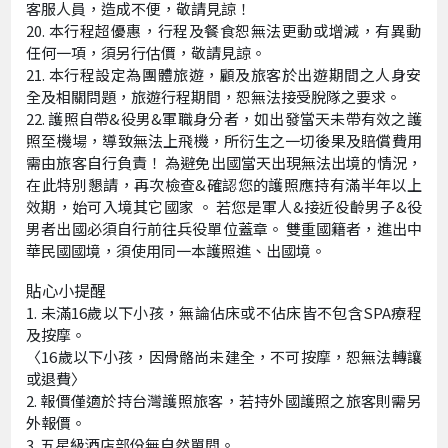
客服人員，造成不便，敬請見諒！
本行程超優惠，行程及餐食恕無法更動或增減，有異動
任何一項，須另行估價，敬請見諒。
本行程設定為團體旅遊，顧及旅客於出遊期間之人身安
全及相關問題，旅遊行程期間，恕無法接受脫隊之要求。
護照自帶&役男&軍職身分者，如出發當天未帶有效之護
照至機場，導致無法上飛機，所衍生之一切後果及賠償費用
需由旅客自行負責！ 為避免出國當天出現無法出境的情況，
在此特別懇請，再次檢查&確認您的護照應持有滿半年以上
效期，始可入境其它國家 。 若您是軍人&接近役齡男子&役
男者出國必須自行前往兵役單位蓋章。 雙重國籍者，進出中
華民國國境，須使用同一本護照進、出國境。
貼心小提醒
未滿16歲以下小孩，無論佔床或不佔床皆不包含SPA療程
及按摩。
〈16歲以下小孩，因骨骼尚未建全，不可按摩，恕無法轉讓
或退費〉
報價僅適於持台灣護照旅客，若持外國護照之旅客則需另
外報價。
五星級酒店部份無自然單間。