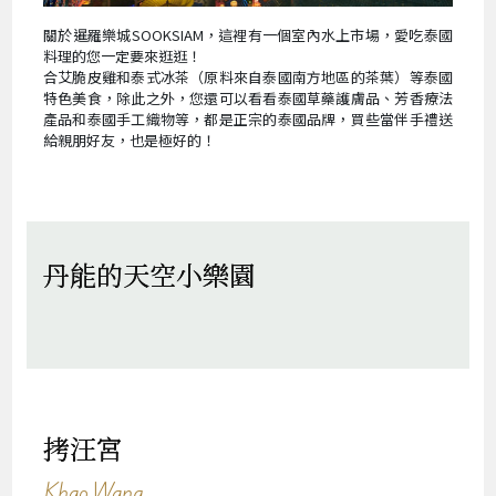
關於暹羅樂城SOOKSIAM，這裡有一個室內水上市場，愛吃泰國
料理的您一定要來逛逛！
合艾脆皮雞和泰式冰茶（原料來自泰國南方地區的茶葉）等泰國
特色美食，除此之外，您還可以看看泰國草藥護膚品、芳香療法
產品和泰國手工織物等，都是正宗的泰國品牌，買些當伴手禮送
給親朋好友，也是極好的！
丹能的天空小樂園
拷汪宮
Khao Wang