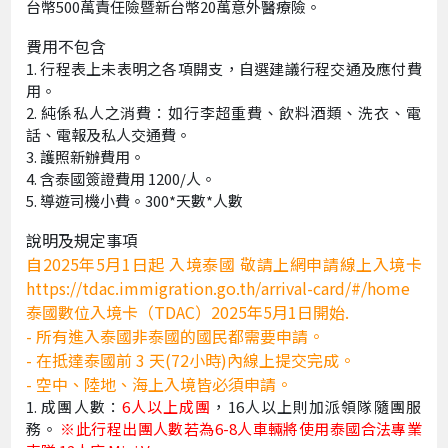
台幣500萬責任險暨新台幣20萬意外醫療險。
費用不包含
行程表上未表明之各項開支，自選建議行程交通及應付費
用。
純係私人之消費：如行李超重費、飲料酒類、洗衣、電
話、電報及私人交通費。
護照新辦費用。
含泰國簽證費用 1200/人。
導遊司機小費。300*天數*人數
說明及規定事項
自2025年5月1日起 入境泰國 敬請上網申請線上入境卡
https://tdac.immigration.go.th/arrival-card/#/home
泰國數位入境卡（TDAC）2025年5月1日開始.
- 所有進入泰國非泰國的國民都需要申請。
- 在抵達泰國前 3 天(72小時)內線上提交完成。
- 空中、陸地、海上入境皆必須申請。
成團人數：
6人以上成團
，16人以上則加派領隊隨團服
務。
※此行程出團人數若為6-8人車輛將使用泰國合法專業