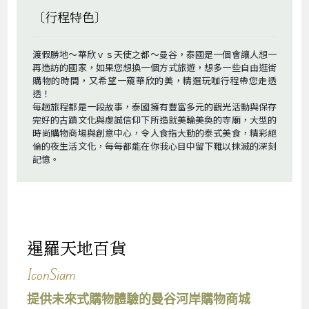
〔行程特色〕
渡假勝地～華欣ｖｓ天使之都～曼谷，泰國是一個會讓人想一
再造訪的國家，如果您想換一個方式旅遊，想多一些自由逛街
購物的時間，又希望一窺華欣的美，精選玩咖行程帶您走透
透！
每趟旅程都是一段故事，泰國擁有豐富多元的觀光活動與保存
完好的古蹟文化與虔誠信仰下所造就美輪美奐的寺廟，大型的
時尚購物商場與創意中心，令人食指大動的泰式美食，精彩絕
倫的夜生活文化，每每都能在你我心目中留下難以抹滅的深刻
記憶。
暹羅天地百貨
IconSiam
提供未來式購物體驗的曼谷河岸購物商城