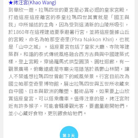
★
拷汪宮(Khao Wang)
到華欣一遊，拉瑪四世的夏宮是必賞必逛的皇家宮殿，
打造這座這座離宮的泰皇拉瑪四世其實就是「國王與
我」中所描述的主角，因為受到這清新的山陵所吸引，
於1860年在這裡建造夏季避暑行宮，並將這座盤據山丘
的宮殿，命名為帕那空奇里(Phra Nakkon Khiri)，也就
是「山中之城」。 這座夏宮包括了皇家大廳、寺院等建
築群，和諧的泰式傳統風格融合西方古典與中國建築式
樣，登上宮殿，穿過羅馬式拱型圓頂、圓柱迴廊，有一
觀景廣場，俯瞰遠處是寺廟尖塔錯落於蓊鬱山林間，讓
人不禁遙想拉瑪四世曾創下的威風榮景。行宮目前改為
國立帕那空奇里博物館，展出拉瑪四世與五世所收藏來
自中國、日本與歐洲的雕塑、藝術品等，如果要上山欣
賞這座皇宮，可以搭乘纜車。值得注意的是，拷汪宮附
近有許多猴子，可能會騷擾觀光客，要盡量避開牠們，
並小心藏好食物，更別餵食給牠們。
Day 3