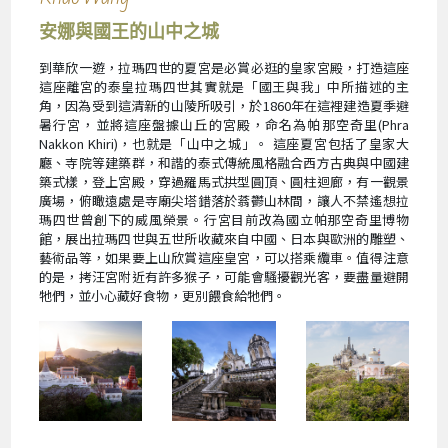
安娜與國王的山中之城
到華欣一遊，拉瑪四世的夏宮是必賞必逛的皇家宮殿，打造這座
這座離宮的泰皇拉瑪四世其實就是「國王與我」中所描述的主
角，因為受到這清新的山陵所吸引，於1860年在這裡建造夏季避
暑行宮，並將這座盤據山丘的宮殿，命名為帕那空奇里(Phra
Nakkon Khiri)，也就是「山中之城」。 這座夏宮包括了皇家大
廳、寺院等建築群，和諧的泰式傳統風格融合西方古典與中國建
築式樣，登上宮殿，穿過羅馬式拱型圓頂、圓柱迴廊，有一觀景
廣場，俯瞰遠處是寺廟尖塔錯落於蓊鬱山林間，讓人不禁遙想拉
瑪四世曾創下的威風榮景。行宮目前改為國立帕那空奇里博物
館，展出拉瑪四世與五世所收藏來自中國、日本與歐洲的雕塑、
藝術品等，如果要上山欣賞這座皇宮，可以搭乘纜車。值得注意
的是，拷汪宮附近有許多猴子，可能會騷擾觀光客，要盡量避開
牠們，並小心藏好食物，更別餵食給牠們。