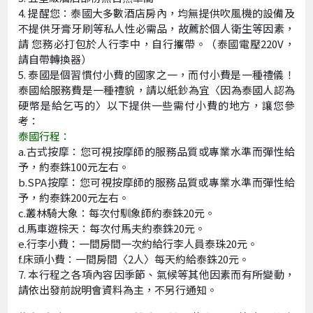
提醒您：泰國大多數酒店房內，均無提供吹風機的設備及
不提供牙膏牙刷等私人性必需品，故薦於個人衛生等因素，
請 您務必打包於人行李中，自行攜帶。（泰國電壓220V，
請自帶轉換器）
泰國是個習慣付小費的國家之一，而付小費是一種禮儀！
泰國給服務費是一種禮貌，請以紙鈔為宜〈因為泰國人認為
硬幣是給乞丐的〉以下提供一些需付小費的地方，讓您參
考：
泰國行程：
a.古式按摩：您可視按摩師的服務品質或專業水準而彈性給
予，約泰銖100元左右。
b.SPA按摩：您可視按摩師的服務品質或專業水準而彈性給
予，約泰銖200元左右。
c.叢林騎大象：每次付馴象師約泰銖20元。
d.馬車遊棕天：每次付馬夫約泰銖20元。
e.行李小費：一間房間一次約給行李人員泰珠20元。
f.床頭小費：一間房間〈2人〉每天約給泰銖20元。
7. 本行程之各項內容因季節、氣候等其他因素而有所變動，
請依出發前說明會資料為主，不另行通知。