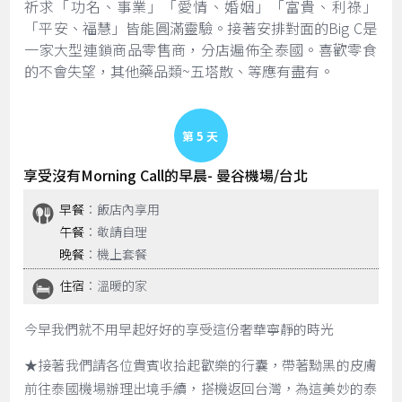
祈求「功名、事業」「愛情、婚姻」「富貴、利祿」
「平安、福慧」皆能圓滿靈驗。接著安排對面的Big C是
一家大型連鎖商品零售商，分店遍佈全泰國。喜歡零食
的不會失望，其他藥品類~五塔散、等應有盡有。
Day 5
享受沒有Morning Call的早晨- 曼谷機場/台北
早餐
：飯店內享用
午餐
：敬請自理
晚餐
：機上套餐
住宿
：溫暖的家
今早我們就不用早起好好的享受這份奢華寧靜的時光
★接著我們請各位貴賓收拾起歡樂的行囊，帶著黝黑的皮膚
前往泰國機場辦理出境手續，搭機返回台灣，為這美妙的泰