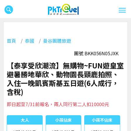
首頁
泰國
曼谷團體旅遊
團號 BKK056N05JXK
【泰享受欣潮流】無購物~FUN遊皇室
避暑勝地華欣、動物園長頸鹿拍照、
入住一晚凱賓斯基五日遊(6人成行，
含稅)
即日起至7/31前報名，兩人同行第二人扣10000元
大人
小孩佔床
小孩不佔床