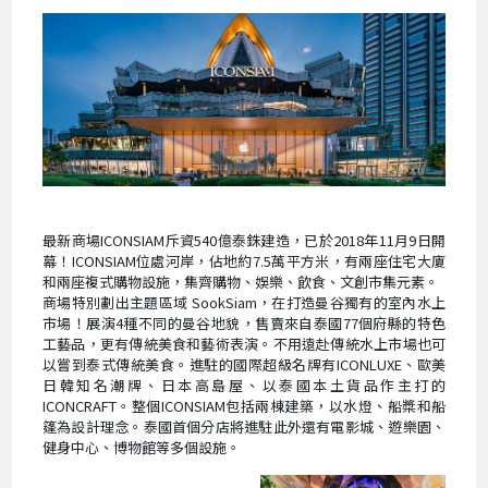
最新商場ICONSIAM斥資540億泰銖建造，已於2018年11月9日開
幕！ICONSIAM位處河岸，佔地約7.5萬平方米，有兩座住宅大廈
和兩座複式購物設施，集齊購物、娛樂、飲食、文創市集元素。
商場特別劃出主題區域 SookSiam，在打造曼谷獨有的室內水上
市場！展演4種不同的曼谷地貌，售賣來自泰國77個府縣的特色
工藝品，更有傳統美食和藝術表演。不用遠赴傳統水上市場也可
以嘗到泰式傳統美食。進駐的國際超級名牌有ICONLUXE、歐美
日韓知名潮牌、日本高島屋、以泰國本土貨品作主打的
ICONCRAFT。整個ICONSIAM包括兩棟建築，以水燈、船槳和船
篷為設計理念。泰國首個分店將進駐此外還有電影城、遊樂園、
健身中心、博物館等多個設施。