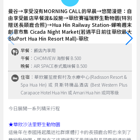
曼谷→享受沒有MORNING CALL的早晨→悠閒漫遊：自
由享受飯店早餐渡&設施→華欣賽福瑞野生動物園(特別
贈送長頸鹿合照)→Hua Hin Railway Station-蟬鳴週末
創意市集 Cicada Night Market(若遇平日前往華欣最大
BluPort Hua Hin Resort Mall)-華欣
早餐
：飯店內享用
午餐
：CHOMVIEW 海鮮餐 B.500
晚餐
：AIR SPACE泰式風味餐 B.500
住宿
：華欣麗笙度假村及水療中心(Radisson Resort &
Spa Hua Hin) 或 貝斯特精品酒店 (Best Western Plus
Carapace Hotel Hua Hin 或 Amari Hua hin 或同等級
今日展開一系列精采行程
★
華欣沙法里野生動物園
這幾年在泰國捲起風迷社群媒體打卡的長頸鹿合照也來到了
華欣動物園，既然來了這裡絕對不能錯過與長頸鹿相遇的機