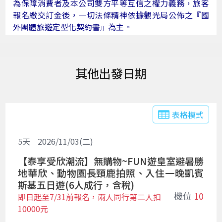
為保障消費者及本公司雙方平等互信之權力義務，旅客
報名繳交訂金後，一切法條精神依據觀光局公佈之
『國
外團體旅遊定型化契約書』
為主。
出發日期
表格模式
5
天
2026/11/03(二)
【泰享受欣潮流】無購物~FUN遊皇室避暑勝
地華欣、動物園長頸鹿拍照、入住一晚凱賓
斯基五日遊(6人成行，含稅)
機位
10
即日起至7/31前報名，兩人同行第二人扣
10000元