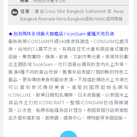
晚餐
：特色煲仔飯 B.350
住宿
：曼谷Cross Vibe Bangkok Sukhumvit 或 Away
Bangkok Riverside Kene Bangkok或Mii Hotel 或同等級
★泡泡瑪特全球最大旗艦店 !
IconSiam 暹羅天地百貨
最新商場ICONSIAM斥資540億泰銖建造，CONSIAM位處河
岸，佔地約7.5萬平方米，有兩座住宅大廈和兩座複式購物
設施，集齊購物、娛樂、飲食、文創市集元素。商場特別劃
出主題區域 SookSiam，在打造曼谷獨有的室內水上市場！
展演4種不同的曼谷地貌，售賣來自泰國77個府縣的特色工
藝品，更有傳統美食和藝術表演。不用遠赴傳統水上市場也
可以嘗到泰式傳統美食。進駐的國際超級名牌有
ICONLUXE、歐美日韓知名潮牌、日本高島屋、以泰國本土
貨品作主打的ICONCRAFT。整個ICONSIAM包括兩棟建
築，以水燈、船槳和船篷為設計理念。泰國首個分店將進駐
此外還有電影城、遊樂園、健身中心、博物館等多個設施。