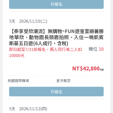
5
天
2026/11/10(二)
【泰享受欣潮流】無購物~FUN遊皇室避暑勝
地華欣、動物園長頸鹿拍照、入住一晚凱賓
斯基五日遊(6人成行，含稅)
機位
10
即日起至7/31前報名，兩人同行第二人扣
10000元
NT$42,800
起
桃園國際機場
星宇航空
5
天
2026/11/12(四)