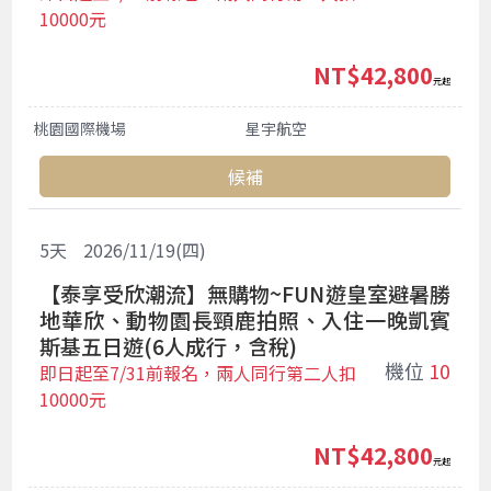
10000元
NT$42,800
起
桃園國際機場
星宇航空
候補
5
天
2026/11/19(四)
【泰享受欣潮流】無購物~FUN遊皇室避暑勝
地華欣、動物園長頸鹿拍照、入住一晚凱賓
斯基五日遊(6人成行，含稅)
機位
10
即日起至7/31前報名，兩人同行第二人扣
10000元
NT$42,800
起