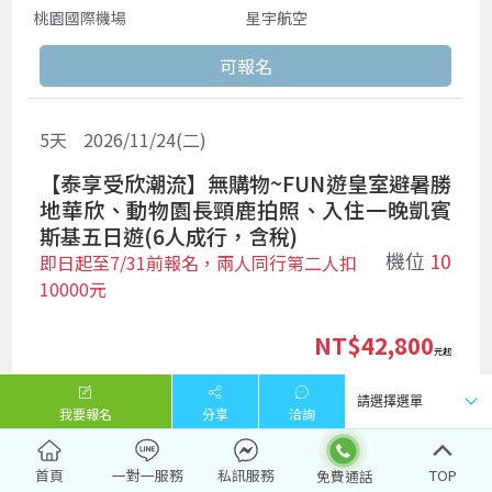
桃園國際機場
星宇航空
5
天
2026/11/24(二)
【泰享受欣潮流】無購物~FUN遊皇室避暑勝
地華欣、動物園長頸鹿拍照、入住一晚凱賓
斯基五日遊(6人成行，含稅)
機位
10
即日起至7/31前報名，兩人同行第二人扣
10000元
NT$42,800
起
桃園國際機場
星宇航空
我要報名
分享
洽詢
首頁
一對一服務
私訊服務
TOP