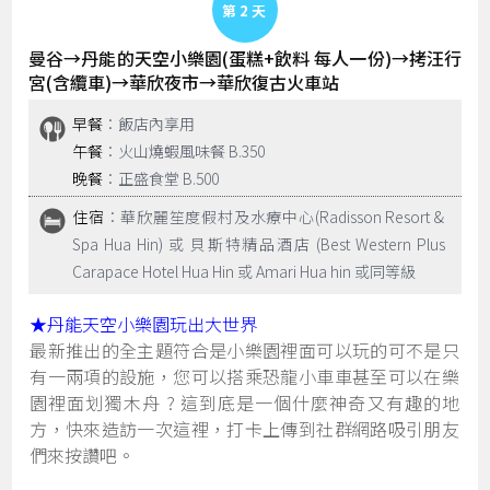
Day 2
曼谷→丹能的天空小樂園(蛋糕+飲料 每人一份)→拷汪行
宮(含纜車)→華欣夜市→華欣復古火車站
早餐
：飯店內享用
午餐
：火山燒蝦風味餐 B.350
晚餐
：正盛食堂 B.500
住宿
：華欣麗笙度假村及水療中心(Radisson Resort &
Spa Hua Hin) 或 貝斯特精品酒店 (Best Western Plus
Carapace Hotel Hua Hin 或 Amari Hua hin 或同等級
★丹能天空小樂園玩出大世界
最新推出的全主題符合是小樂園裡面可以玩的可不是只
有一兩項的設施，您可以搭乘恐龍小車車甚至可以在樂
園裡面划獨木舟 ? 這到底是一個什麼神奇又有趣的地
方，快來造訪一次這裡，打卡上傳到社群網路吸引朋友
們來按讚吧。