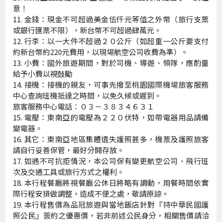
意！
金錢：現金不可超過美金伍仟元等值之外幣（旅行支票
或銀行匯票不限），新台幣不可超過肆萬元。
行李：以一大件不超過２０公斤（如超重一公斤要支付
約新台幣約220元費用，以現場航空公司收費為準）。
小費：國外旅遊期間，對於司機、導遊、領隊，應酌量
給予小費以視鼓勵
接機：接機的親友，可事先撥至桃園國際機場旅客服務
中心查詢班機抵達之時間，以免久候或遲到。
旅客服務中心電話：０３－３８３４６３１
電壓：東南亞的電壓為２２０伏特，如帶電器用品請備
變電器。
其它：東南亞地區集體遺失護照甚多，機票及護照旅客
請自行妥善保管，最好分開存放。
如遇不可抗拒情況，本公司保有變更航空公司、飛行班
次及交通工具或旅行方式之權利。
本行程餐廳將視餐廳公休日將略有調動，用餐時間依實
際行程安排做調整，造成不便之處，敬請原諒。
本行程售價為品冠旅遊與當地飯店針對『持中華民國護
照公民』簽約之優惠價，若非前述公民身分，相關售價請洽