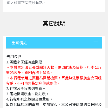
國之旅畫下個美妙句點。
其它說明
出團備註
費用包含
團體來回經濟艙機票
。本機票無法延長或縮短天數、更改航班及日期。行李公斤
數23公斤，來回含機上餐食。
。本行程使用之票種為團體機票，因此無法累積航空公司哩
程數、不可事先指定座位或劃位。
住宿及全程表列餐食。
兩地機場稅金、燃油稅。
行程所列之旅遊交通費用。
為保障您玩的幸福，更加安心，本公司提供履約責任險及