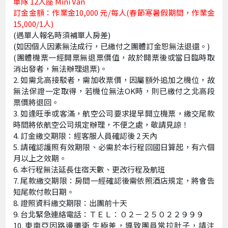
車隊 12人座 Mini Van
訂金金額：作業金10,000 元/每人(春節寒暑假期間，作業金
15,000/1人)
(遇單人報名時須補單人房差)
(如因個人因素無法成行，已繳付之團體訂金恕無法退還。)
(團體機票一經開票無退票價值，故於開票後或當日臨時取
消出發者，無法辦理退票)。
如需北高接駁者，需加收票價，因屬額外追加之機位，故
無法保證一定取得，若機位無法OK時，則已繳付之北高段
票價將退回。
如逢旺季或客滿，航空公司要求提早開立機票，繳交尾款
時間將依航空公司規定辦理，不便之處，敬請見諒！
訂金繳交期限：經客服人員確認後 2 天內
請確認護照有效期限、必需於本行程回國日算起，有六個
月以上之效期。
本行程無法延長住宿天數、更改行程及航班
尾款繳交期限：房間一經確認後需依照酒店規定，將會告
知尾款付款日期。
證照資料繳交期限：出團前十天
台北緊急連絡電話：ＴＥＬ：０２－２５０２２９９９
東南亞因路邊攤衛 生極差，導致團員常拉肚子，請注