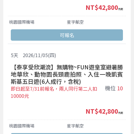
NT$42,800
起
桃園國際機場
星宇航空
5
天
2026/11/05(四)
【泰享受欣潮流】無購物~FUN遊皇室避暑勝
地華欣、動物園長頸鹿拍照、入住一晚凱賓
斯基五日遊(6人成行，含稅)
機位
10
即日起至7/31前報名，兩人同行第二人扣
10000元
NT$42,800
起
桃園國際機場
星宇航空