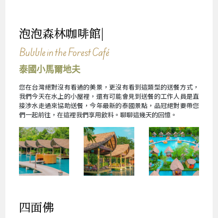
泡泡森林咖啡館|
Bubble in the Forest Café
泰國小馬爾地夫
您在台灣絕對沒有看過的美景，更沒有看到這類型的送餐方式，
我們今天在水上的小屋裡，還有可能會見到送餐的工作人員是直
接涉水走過來協助送餐，今年最新的泰國景點，品冠絕對要帶您
們一起前往，在這裡我們享用飲料。聊聊這幾天的回憶。
四面佛